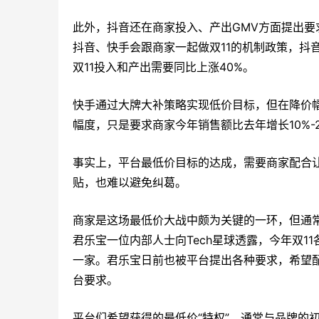
此外，抖音还在商家投入、产出GMV方面提出要
抖音、快手会跟商家一起做双11的机制政策，抖
双11投入和产出需要同比上涨40%。
快手通过大牌大补策略实现低价目标，但在降价
幅度，只是要求商家今年销售额比去年增长10%-
事实上，平台最低价目标的达成，需要商家配合
贴，也难以避免纠葛。
商家是这场最低价大战中颇为关键的一环，但通
君乐宝一位内部人士向Tech星球透露，今年双
一家。君乐宝日前也被平台提出各种要求，希望
台要求。
平台们希望获得的最低价“特权”，通常与品牌的