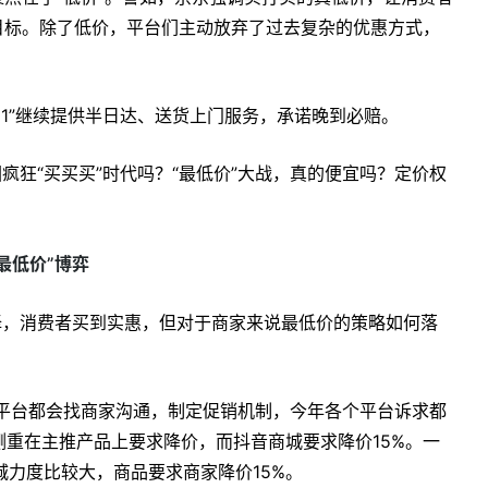
目标。除了低价，平台们主动放弃了过去复杂的优惠方式，
11”继续提供半日达、送货上门服务，承诺晚到必赔。
疯狂“买买买”时代吗？“最低价”大战，真的便宜吗？定价权
“最低价”博弈
择，消费者买到实惠，但对于商家来说最低价的策略如何落
，平台都会找商家沟通，制定促销机制，今年各个平台诉求都
重在主推产品上要求降价，而抖音商城要求降价15%。一
商城力度比较大，商品要求商家降价15%。