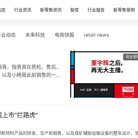
动态
行业资讯
新零售资讯
智库
行业报告
新零售案例
行业动态
未来科技
电商快报
retail news
商业密
杨哥，指责其在质检、售后、
，以及小杨哥此前销售的一些
小杨哥不处理，他将用一亿元
直播带货一年的小杨哥，第一次
上市“拦路虎”
谢抖音那般，“它具有很强的
我的机会”，小杨哥也为抖音
1.2亿。
塑新材料产品的研发、生产和销售，以及煤矿辅助运输设备的整车设计、