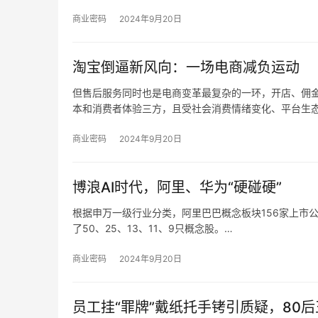
产、销售和维修，同时也为风电、军工、高铁等行业客
同时，如果未来煤炭主体能源地位被快速替代，下游客
商业密码
2024年9月20日
变化、新技术和新产品未能顺应市场发展趋势，那么科
营业绩造成不利影响。
淘宝倒逼新风向：一场电商减负运动
但售后服务同时也是电商变革最复杂的一环，开店、佣
本和消费者体验三方，且受社会消费情绪变化、平台生
我们也发现，在这个过程中，电商平台的自我角色定位
统的设计者、平衡商家和消费者利益的服务商。
商业密码
2024年9月20日
博浪AI时代，阿里、华为“硬碰硬”
根据申万一级行业分类，阿里巴巴概念板块156家上市
了50、25、13、11、9只概念股。
根据申万一级行业分类，华为概念板块896家上市公司
了220、193、92、65、61只概念股。
商业密码
2024年9月20日
员工挂“罪牌”戴纸托手铐引质疑，80后