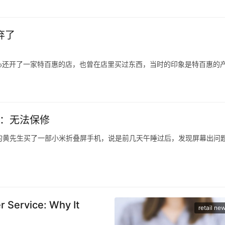
一个综艺节目的嘉宾，他也是作为一名原创音乐人出现在舞台上，让一切
，吴克群会在稳定的音乐事业之外，积极参与各种原创音乐活动。
弃了
心还开了一家特百惠的店，也曾在店里买过东西，当时的印象是特百惠的
被时代抛弃的产物，这与消费环境、消费需求、市场竞争，乃至是与特百
代表案例，在特百惠诞生的年代，家庭有着食物保鲜难的痛点，特别是在
米：无法保修
江台州的黄先生买了一部小米折叠屏手机，说是前几天午睡过后，发现屏幕出问
式4，花了8999元，旧手机抵给它1999，付了7000元。
去售后，他提供了一张照片，说是寄出前快递员拍的。
Service: Why It
retail ne