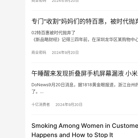
在分享创作心得、探讨音乐理念时，吴克群不再简单是
商业密码
2024年9月20日
与纯粹都具象化。
于是，面对当下音乐生态的顽疾，新生代音乐人的困境
专门“收割”妈妈们的特百惠，被时代抛
02特百惠被时代抛弃了
《新品略财经》记得三四年前，在深圳龙华区某购物中
卖得还不错。
在《新品略财经》看来，特百惠既是时代的产物，也是
商业密码
2024年9月20日
传统商业模式等各方面密切相关。
从产品层面来说，特百惠是化学科技运用到日用物品的
午睡醒来发现折叠屏手机屏幕漏液 小
不普及的年代，特百惠犹如“刚需”般存在。
DoNews9月20日消息，据1818黄金眼报道，浙
了。
黄先生称，自己7月27号在台州黄岩吾悦广场买了小米折叠
黄先生把这部小米折叠屏手机送到销售门店，由对方寄
十亿消费者
2024年9月20日
Smoking Among Women in Customer 
Happens and How to Stop It