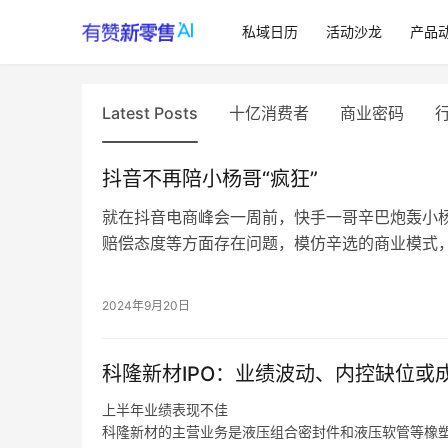
私域日历
活动沙龙
产品
Latest Posts
十亿消费者
商业密码
抖音不再陪小杨哥“疯狂”
就在抖音电商峰会一周前，快手一哥辛巴炮轰小
赔偿态度等方面存在问题，模仿辛选的商业模式
产品如茅台酒、梅菜扣肉等存在质量问题，如果
替小杨哥进行赔付。
2024年9月20日
在2022年9月的抖音电商作者峰会上，刚转型
获得了抖音电商的卓越个人奖。
科隆新材IPO：业绩波动、内控缺位或成
在短视频时代，抖音成就了小杨哥，正如小杨哥感
开放性和包容性，它给每一个人都提供平等展示自
上半年业绩表现不佳
带来了很多用户，高峰时期小杨哥抖音粉丝量超过了
科隆新材的主营业务是液压组合密封件和液压软管等橡