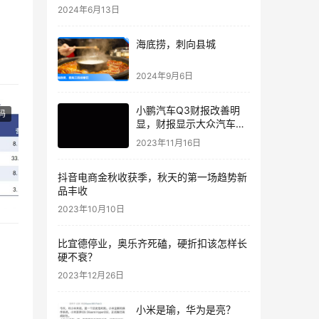
2024年6月13日
海底捞，刺向县城
店的
我们
2024年9月6日
小鹏汽车Q3财报改善明
码
显，财报显示大众汽车入
股尚未完成交割
2023年11月16日
抖音电商金秋收获季，秋天的第一场趋势新
品丰收
2023年10月10日
比宜德停业，奥乐齐死磕，硬折扣该怎样长
硬不衰？
2023年12月26日
小米是瑜，华为是亮？