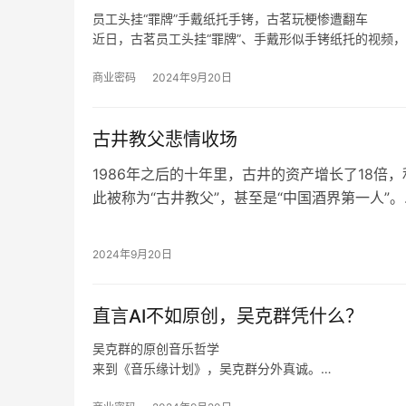
员工头挂“罪牌”手戴纸托手铐，古茗玩梗惨遭翻车
近日，古茗员工头挂“罪牌”、手戴形似手铐纸托的视频
至于上海，王云安认为该市场毗邻浙江，因此会有一定
收益更难做好，“我们在进省会城市，以及大的一线城
商业密码
2024年9月20日
进去应该怎么做才可以让更多的店做得更好，古茗能够
古井教父悲情收场
1986年之后的十年里，古井的资产增长了18倍
此被称为“古井教父”，甚至是“中国酒界第一人”。
这款拥有1800多年历史的安徽名酒也许永远也
可以称得上再度振兴，尤其是这一切还建立在王
2024年9月20日
点毁了古井贡酒的基础上。
他甚至曾经在公开场合说过，王效金就是古井，古
直言AI不如原创，吴克群凭什么？
就是效忠他。
吴克群的原创音乐哲学
来到《音乐缘计划》，吴克群分外真诚。
如此来看，吴克群选择参与《音乐缘计划》这一原创音