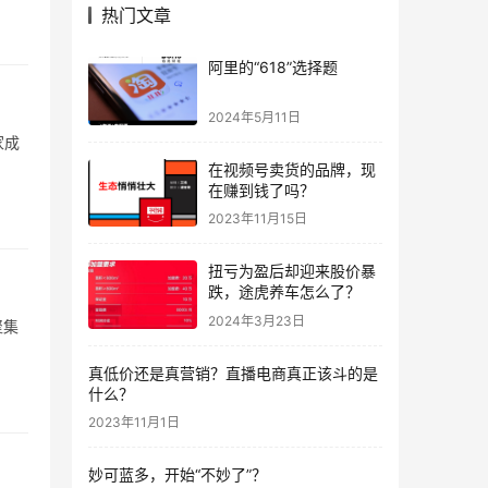
热门文章
市场
体经
阿里的“618”选择题
2024年5月11日
家成
在视频号卖货的品牌，现
在赚到钱了吗？
态系
2023年11月15日
扭亏为盈后却迎来股价暴
跌，途虎养车怎么了？
2024年3月23日
聚集
真低价还是真营销？直播电商真正该斗的是
聚集
什么？
2023年11月1日
妙可蓝多，开始“不妙了”？