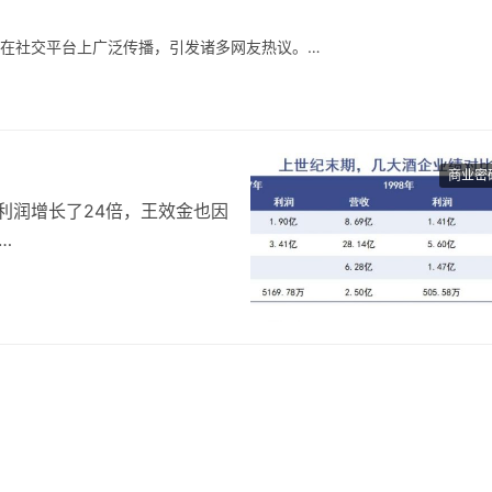
，在社交平台上广泛传播，引发诸多网友热议。
的消费者基础，但是上海奶茶行业竞争激烈，外卖比例很高，相对来说门
市的时候，我们一定是做好准备了再去的，比如上海的消费者到底要什么，
给上海的消费者带来什么样的不同呢，这些是我们要去思考的。
商业密
，利润增长了24倍，王效金也因
不会再与茅台并肩了，但如今也
效金的固执和自大，当年差一
井就是王效金，“效忠”古井
乐综艺，正是源自于他与原创音乐人之间的惺惺相惜。