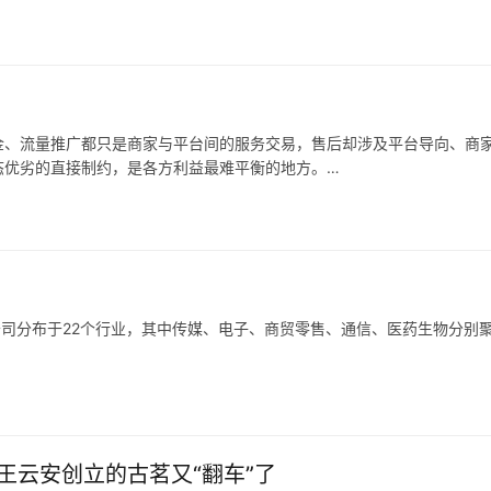
户提供定制化橡塑新材料产品。
户新机装备需求减少，科隆新材又未能拓展旧机维修业务，或是未能适应
隆新材就存在橡塑新材料产品经营业绩下滑的风险，甚至可能会对公司整
金、流量推广都只是商家与平台间的服务交易，售后却涉及平台导向、商
态优劣的直接制约，是各方利益最难平衡的地方。
也在调整，从推出「仅退款」的游戏规则制定者、大家长，逐渐过渡到生
公司分布于22个行业，其中传媒、电子、商贸零售、通信、医药生物分别
分布于28个行业，其中，计算机、电子、机械设备、通信、电力设备分别
王云安创立的古茗又“翻车”了