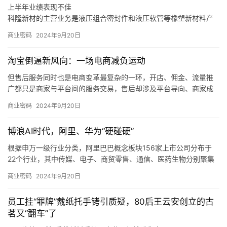
上半年业绩表现不佳
科隆新材的主营业务是液压组合密封件和液压软管等橡塑新材料产
品的研发、生产和销售，以及煤矿辅助运输设备的整车设计、生
商业密码
2024年9月20日
产、销售和维修，同时也为风电、军工、高铁等行业客户提供定制
化橡塑新材料产品。
淘宝倒逼新风向：一场电商减负运动
同时，如果未来煤炭主体能源地位被快速替代，下游客户新机装备
需求减少，科隆新材又未能拓展旧机维修业务，或是未能适应市场
但售后服务同时也是电商变革最复杂的一环，开店、佣金、流量推
变化、新技术和新产品未能顺应市场发展趋势，那么科隆新材就存
广都只是商家与平台间的服务交易，售后却涉及平台导向、商家成
在橡塑新材料产品经营业绩下滑的风险，甚至可能会对公司整体经
本和消费者体验三方，且受社会消费情绪变化、平台生态优劣的直
商业密码
2024年9月20日
营业绩造成不利影响。
接制约，是各方利益最难平衡的地方。
我们也发现，在这个过程中，电商平台的自我角色定位也在调整，
博浪AI时代，阿里、华为“硬碰硬”
从推出「仅退款」的游戏规则制定者、大家长，逐渐过渡到生态系
统的设计者、平衡商家和消费者利益的服务商。
根据申万一级行业分类，阿里巴巴概念板块156家上市公司分布于
22个行业，其中传媒、电子、商贸零售、通信、医药生物分别聚集
了50、25、13、11、9只概念股。
商业密码
2024年9月20日
根据申万一级行业分类，华为概念板块896家上市公司分布于28个
行业，其中，计算机、电子、机械设备、通信、电力设备分别聚集
员工挂“罪牌”戴纸托手铐引质疑，80后王云安创立的古
了220、193、92、65、61只概念股。
茗又“翻车”了