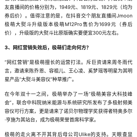
友直播间的价格分别为，1949元、1819元、1829元（均为
券后价）。值得注意的是，在抖音交个朋友直播间Jmoon
极萌大熨斗升级版本极萌M12Pro售价为1699元（券后
价），升级版的大熨斗比原版确实要便宜300元左右。
3、网红营销失效后，极萌们走向何方？
“网红营销”是极萌擅长的运营打法。斥巨资请来周冬雨代
言，邀请来陈乔恩、容祖儿、王心凌、奚梦瑶等明星为其明
星产品“大熨斗美容仪”种草推广。
在今年双十一之间，极萌举办了一场“极萌美容大科技峰
会”，联合中科院纳米能源与系统研究所发布了多极射频美
容仪可行方案，更是请来了诺贝尔物理学奖获得者特奥多尔
·亨施为其站台，成为极萌荣誉首席科学家。
极萌的走火离不开其背后母公司Ulike的支持。天眼查显