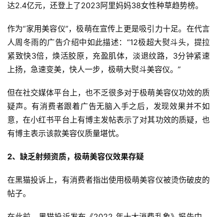
达2.4亿元，还登上了2023阿里妈妈38女性种草趋势榜。
作为“家用美容仪”，极萌在宣传上更是吸引力十足。在代言
人周冬雨的广告介绍中如此描述：“12极超大熨斗头，提拉
紧致快3倍，焕活胶原，充盈肌体，淡退纹路，3分钟紧速
上扬，急速变美，快人一步，极萌大熨斗美容仪。”
但在社交媒体平台上，也不乏很多对于极萌美容仪功效的质
疑声。有消费者跟着广告无脑入手之后，发现效果并不如
意，在小红书平台上有博主发帖表示了对其功效的质疑，也
有博主表示该款美容仪质量堪忧。
2、缺乏射频资质，极萌美容仪效果存疑
在黑猫投诉上，有消费者指出使用极萌美容仪被烫伤破皮的
帖子。
在此前，黑猫投诉发布《2022 年十大消费乱象》报告中，