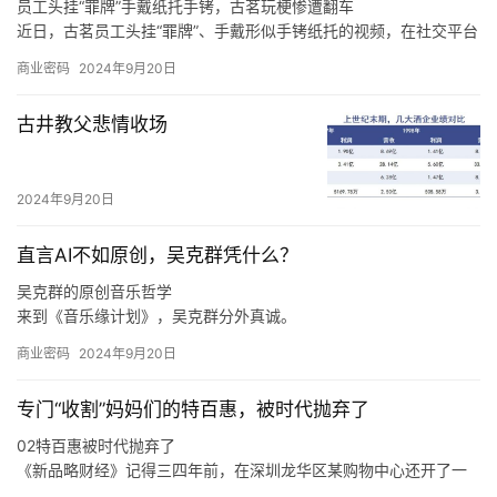
员工头挂“罪牌”手戴纸托手铐，古茗玩梗惨遭翻车
近日，古茗员工头挂“罪牌”、手戴形似手铐纸托的视频，在社交平台
上广泛传播，引发诸多网友热议。
商业密码
2024年9月20日
至于上海，王云安认为该市场毗邻浙江，因此会有一定的消费者基
础，但是上海奶茶行业竞争激烈，外卖比例很高，相对来说门店的
古井教父悲情收场
收益更难做好，“我们在进省会城市，以及大的一线城市的时候，我
们一定是做好准备了再去的，比如上海的消费者到底要什么，我们
进去应该怎么做才可以让更多的店做得更好，古茗能够给上海的消
2024年9月20日
费者带来什么样的不同呢，这些是我们要去思考的。
直言AI不如原创，吴克群凭什么？
吴克群的原创音乐哲学
来到《音乐缘计划》，吴克群分外真诚。
如此来看，吴克群选择参与《音乐缘计划》这一原创音乐综艺，正
商业密码
2024年9月20日
是源自于他与原创音乐人之间的惺惺相惜。
在分享创作心得、探讨音乐理念时，吴克群不再简单是一个综艺节
专门“收割”妈妈们的特百惠，被时代抛弃了
目的嘉宾，他也是作为一名原创音乐人出现在舞台上，让一切热爱
与纯粹都具象化。
02特百惠被时代抛弃了
于是，面对当下音乐生态的顽疾，新生代音乐人的困境，吴克群会
《新品略财经》记得三四年前，在深圳龙华区某购物中心还开了一
在稳定的音乐事业之外，积极参与各种原创音乐活动。
家特百惠的店，也曾在店里买过东西，当时的印象是特百惠的产品