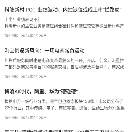
科隆新材IPO：业绩波动、内控缺位或成上市“拦路虎”
上半年业绩表现不佳
科隆新材的主营业务是液压组合密封件和液压软管等橡塑新材料产
品的研发、生产和销售，以及煤矿辅助运输设备的整车设计、生
商业密码
2024年9月20日
产、销售和维修，同时也为风电、军工、高铁等行业客户提供定制
化橡塑新材料产品。
淘宝倒逼新风向：一场电商减负运动
同时，如果未来煤炭主体能源地位被快速替代，下游客户新机装备
需求减少，科隆新材又未能拓展旧机维修业务，或是未能适应市场
但售后服务同时也是电商变革最复杂的一环，开店、佣金、流量推
变化、新技术和新产品未能顺应市场发展趋势，那么科隆新材就存
广都只是商家与平台间的服务交易，售后却涉及平台导向、商家成
在橡塑新材料产品经营业绩下滑的风险，甚至可能会对公司整体经
本和消费者体验三方，且受社会消费情绪变化、平台生态优劣的直
商业密码
2024年9月20日
营业绩造成不利影响。
接制约，是各方利益最难平衡的地方。
我们也发现，在这个过程中，电商平台的自我角色定位也在调整，
博浪AI时代，阿里、华为“硬碰硬”
从推出「仅退款」的游戏规则制定者、大家长，逐渐过渡到生态系
统的设计者、平衡商家和消费者利益的服务商。
根据申万一级行业分类，阿里巴巴概念板块156家上市公司分布于
22个行业，其中传媒、电子、商贸零售、通信、医药生物分别聚集
了50、25、13、11、9只概念股。
商业密码
2024年9月20日
根据申万一级行业分类，华为概念板块896家上市公司分布于28个
行业，其中，计算机、电子、机械设备、通信、电力设备分别聚集