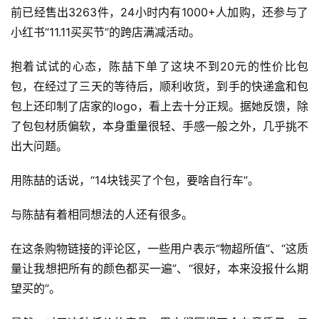
前已经售出3263件，24小时内有1000+人加购，还参与了
小红书“11.11买买节”的跨店满减活动。
抱着试试的心态，陈喆下单了这块不到20元的性价比包
包，在经过了三天的等待后，顺利收货，到手的快递盒和包
包上还印制了店家的logo，看上去十分正规。据她反馈，除
了包包材质偏软，本身重量很轻、手感一般之外，几乎挑不
出大问题。
用陈喆的话说，“14块钱买了个包，要啥自行车”。
与陈喆有着相同想法的人还有很多。
在这条购物链接的评论区，一些用户表示“物超所值”、“这质
量让我想把所有的颜色都买一遍”、“很好，本来没报什么期
望买的”。