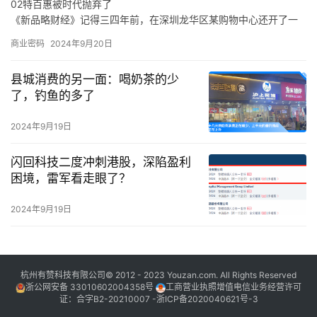
02特百惠被时代抛弃了
于是，面对当下音乐生态的顽疾，新生代音乐人的困境，吴克群会
《新品略财经》记得三四年前，在深圳龙华区某购物中心还开了一
在稳定的音乐事业之外，积极参与各种原创音乐活动。
家特百惠的店，也曾在店里买过东西，当时的印象是特百惠的产品
商业密码
2024年9月20日
卖得还不错。
在《新品略财经》看来，特百惠既是时代的产物，也是被时代抛弃
县城消费的另一面：喝奶茶的少
的产物，这与消费环境、消费需求、市场竞争，乃至是与特百惠的
了，钓鱼的多了
传统商业模式等各方面密切相关。
从产品层面来说，特百惠是化学科技运用到日用物品的代表案例，
2024年9月19日
在特百惠诞生的年代，家庭有着食物保鲜难的痛点，特别是在冰箱
不普及的年代，特百惠犹如“刚需”般存在。
闪回科技二度冲刺港股，深陷盈利
困境，雷军看走眼了？
2024年9月19日
杭州有赞科技有限公司© 2012 - 2023 Youzan.com. All Rights Reserved
浙公网安备 33010602004358号
工商营业执照增值电信业务经营许可
证：合字B2-20210007 -
浙ICP备2020040621号-3