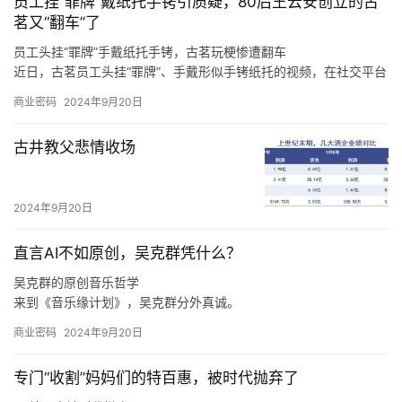
员工挂“罪牌”戴纸托手铐引质疑，80后王云安创立的古
了220、193、92、65、61只概念股。
茗又“翻车”了
员工头挂“罪牌”手戴纸托手铐，古茗玩梗惨遭翻车
近日，古茗员工头挂“罪牌”、手戴形似手铐纸托的视频，在社交平台
上广泛传播，引发诸多网友热议。
商业密码
2024年9月20日
至于上海，王云安认为该市场毗邻浙江，因此会有一定的消费者基
础，但是上海奶茶行业竞争激烈，外卖比例很高，相对来说门店的
古井教父悲情收场
收益更难做好，“我们在进省会城市，以及大的一线城市的时候，我
们一定是做好准备了再去的，比如上海的消费者到底要什么，我们
进去应该怎么做才可以让更多的店做得更好，古茗能够给上海的消
2024年9月20日
费者带来什么样的不同呢，这些是我们要去思考的。
直言AI不如原创，吴克群凭什么？
吴克群的原创音乐哲学
来到《音乐缘计划》，吴克群分外真诚。
如此来看，吴克群选择参与《音乐缘计划》这一原创音乐综艺，正
商业密码
2024年9月20日
是源自于他与原创音乐人之间的惺惺相惜。
在分享创作心得、探讨音乐理念时，吴克群不再简单是一个综艺节
专门“收割”妈妈们的特百惠，被时代抛弃了
目的嘉宾，他也是作为一名原创音乐人出现在舞台上，让一切热爱
与纯粹都具象化。