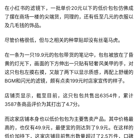
在小红书的滤镜下，一批单价20元以下的低价包包仿佛成
了摆在商场一楼的尖端货，同理的，还有低至几元的衣服以
及几毛钱的饰品。
尽管价格很低，但与之相关的种草贴却没有丝毫马虎。
在一条为一只19.9元的包包带货的笔记中，包包被放在了昏
黄的灯光下，画面的下方伸出一只贴有轻奢风美甲的手，对
这只包包左摸右摸，又敲了两下以显示质感，再配上舒缓的
BGM和闪光的滤镜，颇有点卖199元时店家宣传的样子。
店铺页显示，截至目前，这只包包共售出6354件，累计
3587条商品评价为其打出了4.7分。
而这家店铺本身也以低价包包为主要售卖产品。其中价格最
高的，也仅有49.9元，最便宜的则达到了9.9元。在这样的
低价加持下，这家店铺目前售出数量超过了2.5万件，口碑