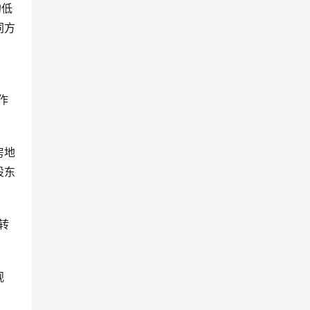
的低
同方
作
房地
股东
转
观