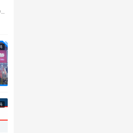
产品
惠的
冰箱
码
码