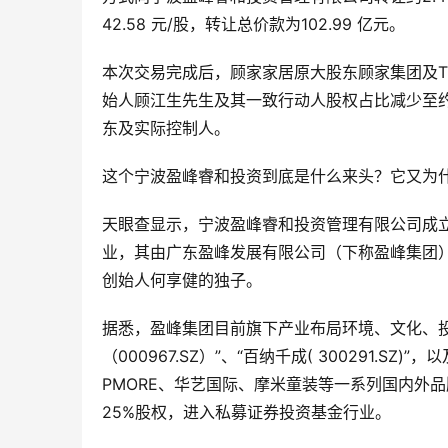
42.58 元/股，转让总价款为102.99 亿元。
本次交易完成后，顾家家居原大股东顾家集团及TB H
始人顾江生先生及其一致行动人股权占比减少至约
东及实际控制人。
这个宁波盈峰睿和投资到底是什么来头？它又为
天眼查显示，宁波盈峰睿和投资管理有限公司成立
业，其由广东盈峰发展有限公司（下称盈峰集团）1
创始人何享健的独子。
据悉，盈峰集团目前旗下产业布局环境、文化、
（000967.SZ）”、“百纳千成( 300291
PMORE、华艺国际、摩米童装等一系列国内外
25%股权，进入私募证券投资基金行业。