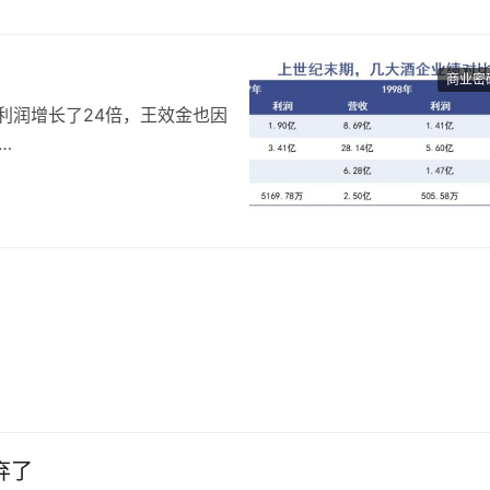
给上海的消费者带来什么样的不同呢，这些是我们要去思考的。
商业密
，利润增长了24倍，王效金也因
不会再与茅台并肩了，但如今也
效金的固执和自大，当年差一
井就是王效金，“效忠”古井
乐综艺，正是源自于他与原创音乐人之间的惺惺相惜。
一个综艺节目的嘉宾，他也是作为一名原创音乐人出现在舞台上，让一切
，吴克群会在稳定的音乐事业之外，积极参与各种原创音乐活动。
弃了