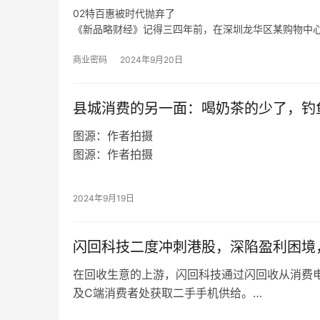
02特百惠被时代抛弃了
《新品略财经》记得三四年前，在深圳龙华区某购物中
卖得还不错。
在《新品略财经》看来，特百惠既是时代的产物，也是
商业密码
2024年9月20日
传统商业模式等各方面密切相关。
从产品层面来说，特百惠是化学科技运用到日用物品的
县城消费的另一面：喝奶茶的少了，钓
不普及的年代，特百惠犹如“刚需”般存在。
图源：作者拍摄
图源：作者拍摄
刘子涵继续说道，现在同学之所以不愿意喝新茶
们对新茶饮的口感愈发失去新鲜感。
图源：作者拍摄
2024年9月19日
但并不是所有县城零食折扣店都这么火爆，中秋
扣店偌大的门店看不到太多顾客，收银台前也仅
图源：受访者提供
闪回科技二度冲刺港股，深陷盈利困境
有人为钓鱼投入千元，有人干起代购
和新茶饮相对冷清、零食折扣店门店客流分化不
在回收生意的上游，闪回科技通过闪回收从消费
来火爆。
及C端消费者处获取二手手机供给。
在下游销售端，闪回科技以“闪回有品”面向B端
B端渠道的手机厂商是闪回科技高增长最大的助