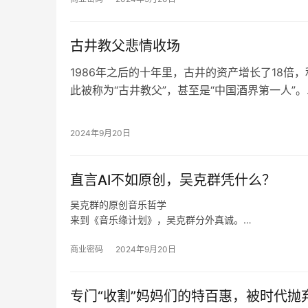
进去应该怎么做才可以让更多的店做得更好，古茗能够
古井教父悲情收场
1986年之后的十年里，古井的资产增长了18倍
此被称为“古井教父”，甚至是“中国酒界第一人”。
这款拥有1800多年历史的安徽名酒也许永远也
可以称得上再度振兴，尤其是这一切还建立在王
2024年9月20日
点毁了古井贡酒的基础上。
他甚至曾经在公开场合说过，王效金就是古井，古
直言AI不如原创，吴克群凭什么？
就是效忠他。
吴克群的原创音乐哲学
来到《音乐缘计划》，吴克群分外真诚。
如此来看，吴克群选择参与《音乐缘计划》这一原创音
在分享创作心得、探讨音乐理念时，吴克群不再简单是
商业密码
2024年9月20日
与纯粹都具象化。
于是，面对当下音乐生态的顽疾，新生代音乐人的困境
专门“收割”妈妈们的特百惠，被时代抛