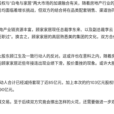
权与“白电与家居”两大市场的加速融合有关，随着房地产行业
务均面临着增长挑战，但双方的结合将在品类配套销售、渠道协
家电产业链资源丰富，顾家家居现任总裁李东来、以及副总裁李云
任职过”。换言之，顾家家居的高层熟悉美的集团的文化，双方合
大股东顾江生及一致行动人的反对。这或许也在意料之内，随着
的顾家家居近些年接连出现业绩下滑，股价重挫的现象。或许大
。
动人合计已经减持套现了近85亿元，加上本次的约103亿元股权
90亿元。
赢交易。至于后续双方究竟会擦出怎样的火花，还需要做进一步