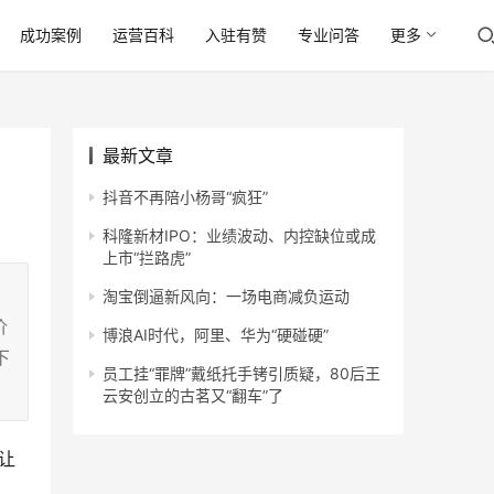
成功案例
运营百科
入驻有赞
专业问答
更多
最新文章
抖音不再陪小杨哥“疯狂”
科隆新材IPO：业绩波动、内控缺位或成
上市“拦路虎”
淘宝倒逼新风向：一场电商减负运动
价
博浪AI时代，阿里、华为“硬碰硬”
下
员工挂“罪牌”戴纸托手铐引质疑，80后王
云安创立的古茗又“翻车”了
让