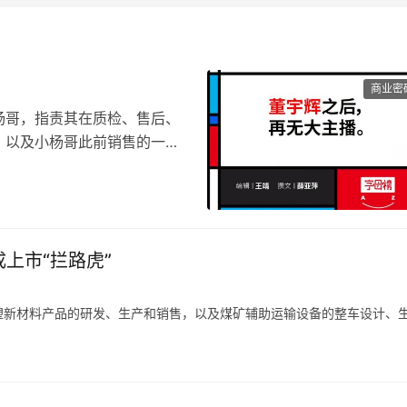
商业密
杨哥，指责其在质检、售后、
，以及小杨哥此前销售的一些
小杨哥不处理，他将用一亿元
直播带货一年的小杨哥，第一次
上市“拦路虎”
谢抖音那般，“它具有很强的
我的机会”，小杨哥也为抖音
1.2亿。
塑新材料产品的研发、生产和销售，以及煤矿辅助运输设备的整车设计、
户提供定制化橡塑新材料产品。
户新机装备需求减少，科隆新材又未能拓展旧机维修业务，或是未能适应
隆新材就存在橡塑新材料产品经营业绩下滑的风险，甚至可能会对公司整