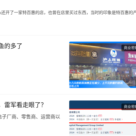
心还开了一家特百惠的店，也曾在店里买过东西，当时的印象是特百惠的
被时代抛弃的产物，这与消费环境、消费需求、市场竞争，乃至是与特百
代表案例，在特百惠诞生的年代，家庭有着食物保鲜难的痛点，特别是在
鱼的多了
商业密
饮，还有一部分原因是，学生
节假日当晚当地赵一鸣零食折
有几个顾客在排队结算。
，雷军看走眼了？
商业密
同的是，部分业态在县城仍迎
电子厂商、零售商、运营商以
商户和消费者进行二手机和新机
力，但与之相伴的是，面对强势