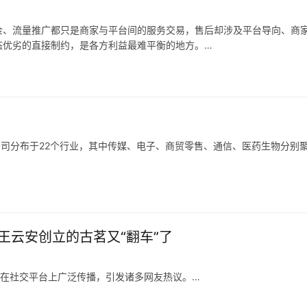
金、流量推广都只是商家与平台间的服务交易，售后却涉及平台导向、商
态优劣的直接制约，是各方利益最难平衡的地方。
也在调整，从推出「仅退款」的游戏规则制定者、大家长，逐渐过渡到生
公司分布于22个行业，其中传媒、电子、商贸零售、通信、医药生物分别
分布于28个行业，其中，计算机、电子、机械设备、通信、电力设备分别
王云安创立的古茗又“翻车”了
，在社交平台上广泛传播，引发诸多网友热议。
的消费者基础，但是上海奶茶行业竞争激烈，外卖比例很高，相对来说门
市的时候，我们一定是做好准备了再去的，比如上海的消费者到底要什么，