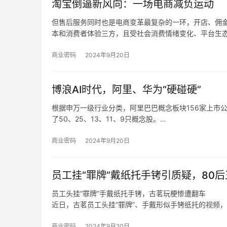
淘宝倒逼新风向：一场电商减负运动
但售后服务同时也是电商变革最复杂的一环，开店、佣
本和消费者体验三方，且受社会消费情绪变化、平台生
我们也发现，在这个过程中，电商平台的自我角色定位
统的设计者、平衡商家和消费者利益的服务商。
商业密码
2024年9月20日
博浪AI时代，阿里、华为“硬碰硬”
根据申万一级行业分类，阿里巴巴概念板块156家上市
了50、25、13、11、9只概念股。
根据申万一级行业分类，华为概念板块896家上市公司
了220、193、92、65、61只概念股。
商业密码
2024年9月20日
员工挂“罪牌”戴纸托手铐引质疑，80后
员工头挂“罪牌”手戴纸托手铐，古茗玩梗惨遭翻车
近日，古茗员工头挂“罪牌”、手戴形似手铐纸托的视频
至于上海，王云安认为该市场毗邻浙江，因此会有一定
收益更难做好，“我们在进省会城市，以及大的一线城
商业密码
2024年9月20日