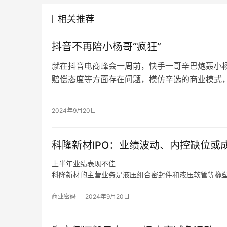
相关推荐
抖音不再陪小杨哥“疯狂”
就在抖音电商峰会一周前，快手一哥辛巴炮轰小
赔偿态度等方面存在问题，模仿辛选的商业模式
产品如茅台酒、梅菜扣肉等存在质量问题，如果
替小杨哥进行赔付。
2024年9月20日
在2022年9月的抖音电商作者峰会上，刚转型
获得了抖音电商的卓越个人奖。
科隆新材IPO：业绩波动、内控缺位或成
在短视频时代，抖音成就了小杨哥，正如小杨哥感
开放性和包容性，它给每一个人都提供平等展示自
上半年业绩表现不佳
带来了很多用户，高峰时期小杨哥抖音粉丝量超过了
科隆新材的主营业务是液压组合密封件和液压软管等橡
产、销售和维修，同时也为风电、军工、高铁等行业客
同时，如果未来煤炭主体能源地位被快速替代，下游客
商业密码
2024年9月20日
变化、新技术和新产品未能顺应市场发展趋势，那么科
营业绩造成不利影响。