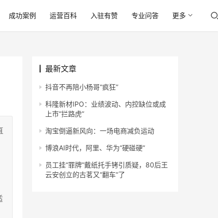
成功案例
运营百科
入驻有赞
专业问答
更多
最新文章
抖音不再陪小杨哥“疯狂”
科隆新材IPO：业绩波动、内控缺位或成
上市“拦路虎”
直
淘宝倒逼新风向：一场电商减负运动
博浪AI时代，阿里、华为“硬碰硬”
员工挂“罪牌”戴纸托手铐引质疑，80后王
云安创立的古茗又“翻车”了
适