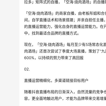
拉多」矩阵式的自播，「空海·烧肉酒场」的自播
「空海·烧肉酒场」的商家自播，由老板彤姐和合
间，自学直播话术和场景搭建；并亲自担任主播
的直播运营能力，强化自身的直播运营能力。在
中，找到最适合品牌的直播方式。
现在，「空海·烧肉酒场」每月至少有5场常态化
肉酒场」还首次尝试了季度大场直播，策划了“九
600%，以持续的努力带来了高回报
02.
直播运营精细化，多渠道链接目标用户
随着抖音直播布局的日渐深入，自然流量的竞争
容，更全面地触达用户，才能为品牌带来交易增