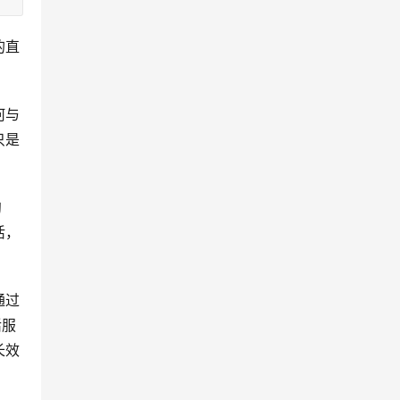
的直
何与
只是
沟
活，
通过
活服
长效