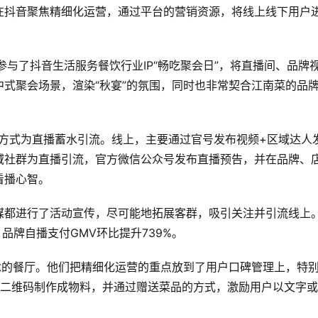
在抖音聚焦精细化运营，通过平台的营销资源，将线上线下用户
参与了抖音生活服务餐饮行业IP“畅吃聚会日”，将直播间、品牌
式聚会场景，渲染“秋宴”的氛围，同时也非常契合江南菜的品
的方式为直播蓄水引流。线上，主要通过官号发布视频+区域达人
域社群为直播引流，官方微信公众号发布直播预告，并在品牌、
看播心智。
媒都进行了活动宣传，尽可能地拓展客群，吸引关注并引流线上。
品牌自播支付GMV环比提升739%。
念的餐厅。他们把精细化运营的重点放到了用户口碑管理上，特
评二维码制作成物料，并通过赠送菜品的方式，激励用户以文字