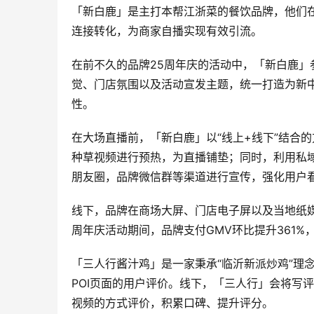
「新白鹿」是主打本帮江浙菜的餐饮品牌，他们
连接转化，为商家自播实现有效引流。
在前不久的品牌25周年庆的活动中，「新白鹿」
觉、门店氛围以及活动宣发主题，统一打造为新中
性。
在大场直播前，「新白鹿」以“线上+线下”结合
种草视频进行预热，为直播铺垫；同时，利用私
朋友圈，品牌微信群等渠道进行宣传，强化用户
线下，品牌在商场大屏、门店电子屏以及当地纸
周年庆活动期间，品牌支付GMV环比提升361%，
「三人行酱汁鸡」是一家秉承“临沂新派炒鸡”理
POI页面的用户评价。线下，「三人行」会将写
视频的方式评价，积累口碑、提升评分。