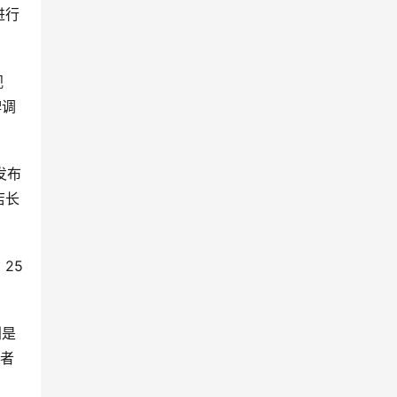
进行
视
牌调
发布
店长
25
别是
或者