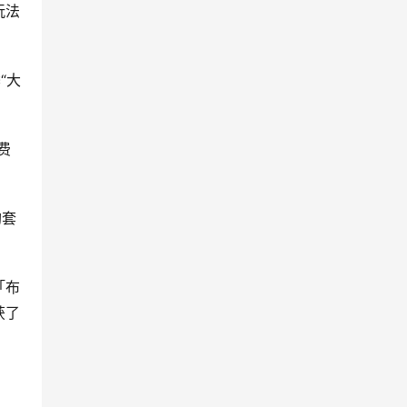
玩法
“大
费
购套
「布
获了