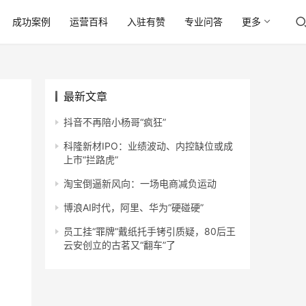
成功案例
运营百科
入驻有赞
专业问答
更多
最新文章
抖音不再陪小杨哥“疯狂”
科隆新材IPO：业绩波动、内控缺位或成
上市“拦路虎”
淘宝倒逼新风向：一场电商减负运动
博浪AI时代，阿里、华为“硬碰硬”
员工挂“罪牌”戴纸托手铐引质疑，80后王
云安创立的古茗又“翻车”了