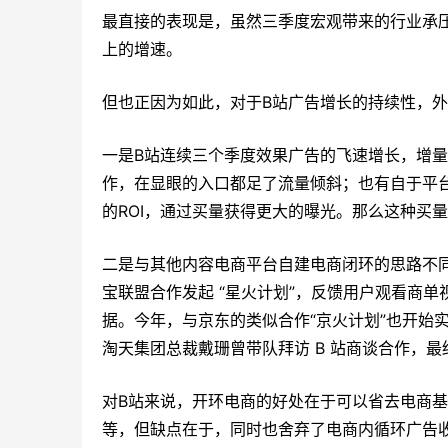
最直接的表现是，虽然三季度宏观带来的行业承压
上的增速。
但也正因为如此，对于B站广告增长的持续性，
一是B站连续三个季度效果广告的飞速增长，增量
作，在显眼的入口都足了流量倾斜；也有自于平台
的ROI，通过买量获得更大的曝光。那么这种买
二是与其他内容电商平台自建电商闭环的思路不同，
宝联盟合作发起 “星火计划”，反馈用户观看商
据。今年，与京东的类似合作“京火计划”也开始实施。
淘天集团总裁戴珊曾带队拜访 B 站商谈合作，最终
对B站来说，开环电商的好处在于可以省去电商
等，但缺点在于，同时也舍弃了电商内循环广告