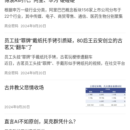
博浪AI时代，阿里、华为“硬碰硬”
从推出「仅退款」的游戏规则制定者、大家长，逐渐过渡到生态系
统的设计者、平衡商家和消费者利益的服务商。
根据申万一级行业分类，阿里巴巴概念板块156家上市公司分布于
22个行业，其中传媒、电子、商贸零售、通信、医药生物分别聚集
了50、25、13、11、9只概念股。
商业密码
2024年9月20日
根据申万一级行业分类，华为概念板块896家上市公司分布于28个
行业，其中，计算机、电子、机械设备、通信、电力设备分别聚集
员工挂“罪牌”戴纸托手铐引质疑，80后王云安创立的古
了220、193、92、65、61只概念股。
茗又“翻车”了
员工头挂“罪牌”手戴纸托手铐，古茗玩梗惨遭翻车
近日，古茗员工头挂“罪牌”、手戴形似手铐纸托的视频，在社交平台
上广泛传播，引发诸多网友热议。
商业密码
2024年9月20日
至于上海，王云安认为该市场毗邻浙江，因此会有一定的消费者基
础，但是上海奶茶行业竞争激烈，外卖比例很高，相对来说门店的
古井教父悲情收场
收益更难做好，“我们在进省会城市，以及大的一线城市的时候，我
们一定是做好准备了再去的，比如上海的消费者到底要什么，我们
进去应该怎么做才可以让更多的店做得更好，古茗能够给上海的消
2024年9月20日
费者带来什么样的不同呢，这些是我们要去思考的。
直言AI不如原创，吴克群凭什么？