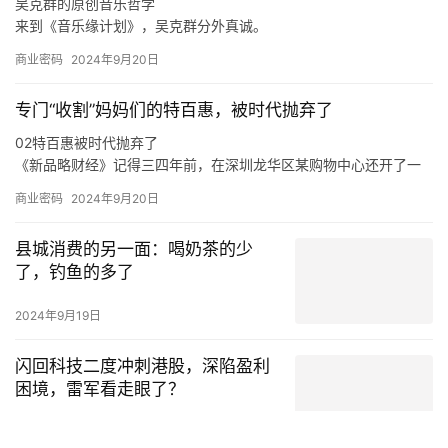
吴克群的原创音乐哲学
来到《音乐缘计划》，吴克群分外真诚。
如此来看，吴克群选择参与《音乐缘计划》这一原创音乐综艺，正
商业密码
2024年9月20日
是源自于他与原创音乐人之间的惺惺相惜。
在分享创作心得、探讨音乐理念时，吴克群不再简单是一个综艺节
专门“收割”妈妈们的特百惠，被时代抛弃了
目的嘉宾，他也是作为一名原创音乐人出现在舞台上，让一切热爱
与纯粹都具象化。
02特百惠被时代抛弃了
于是，面对当下音乐生态的顽疾，新生代音乐人的困境，吴克群会
《新品略财经》记得三四年前，在深圳龙华区某购物中心还开了一
在稳定的音乐事业之外，积极参与各种原创音乐活动。
家特百惠的店，也曾在店里买过东西，当时的印象是特百惠的产品
商业密码
2024年9月20日
卖得还不错。
在《新品略财经》看来，特百惠既是时代的产物，也是被时代抛弃
县城消费的另一面：喝奶茶的少
的产物，这与消费环境、消费需求、市场竞争，乃至是与特百惠的
了，钓鱼的多了
传统商业模式等各方面密切相关。
从产品层面来说，特百惠是化学科技运用到日用物品的代表案例，
2024年9月19日
在特百惠诞生的年代，家庭有着食物保鲜难的痛点，特别是在冰箱
不普及的年代，特百惠犹如“刚需”般存在。
闪回科技二度冲刺港股，深陷盈利
困境，雷军看走眼了？
2024年9月19日