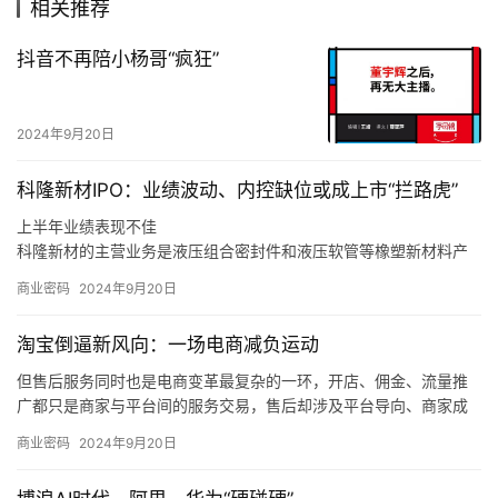
相关推荐
抖音不再陪小杨哥“疯狂”
2024年9月20日
科隆新材IPO：业绩波动、内控缺位或成上市“拦路虎”
上半年业绩表现不佳
科隆新材的主营业务是液压组合密封件和液压软管等橡塑新材料产
品的研发、生产和销售，以及煤矿辅助运输设备的整车设计、生
商业密码
2024年9月20日
产、销售和维修，同时也为风电、军工、高铁等行业客户提供定制
化橡塑新材料产品。
淘宝倒逼新风向：一场电商减负运动
同时，如果未来煤炭主体能源地位被快速替代，下游客户新机装备
需求减少，科隆新材又未能拓展旧机维修业务，或是未能适应市场
但售后服务同时也是电商变革最复杂的一环，开店、佣金、流量推
变化、新技术和新产品未能顺应市场发展趋势，那么科隆新材就存
广都只是商家与平台间的服务交易，售后却涉及平台导向、商家成
在橡塑新材料产品经营业绩下滑的风险，甚至可能会对公司整体经
本和消费者体验三方，且受社会消费情绪变化、平台生态优劣的直
商业密码
2024年9月20日
营业绩造成不利影响。
接制约，是各方利益最难平衡的地方。
我们也发现，在这个过程中，电商平台的自我角色定位也在调整，