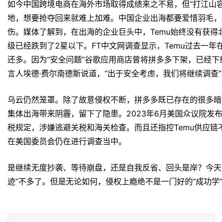
庭相见就被认为是出海市场竞争加剧的直接表现。不仅有Temu
Lazada、腾讯系血脉的Shopee、字节跳动的Tik Tok
营一定是所有出海玩家长久发展的前提，像是同一艘中国出海
巨头相争之下，谁能保护中小卖家？一位浙江的跨境电商从业
能走得很远，只会激发行业内卷最后大崩盘，面对欧洲市场更
一步下降，而Temu只是趁着国内产能过剩的现状而短期盈利
的质次产品才能保证不亏本，国内的花钱买评和刷评使得消费
Temu上的供应商一旦降低品质引来差评，Temu只能删评
低质产品还是会导致纸包不住火”。李生说。
跨境电商从业者王报表示，“中国跨境电商企业应该一致对外
马逊和eBay等一直都在扩张。内耗可能会让原本属于中国跨
商家利益受到损害，对中国制造业出海有害无利，反而会让海
盘古智库高级研究员江瀚认为，在出海市场上有竞争是正常的