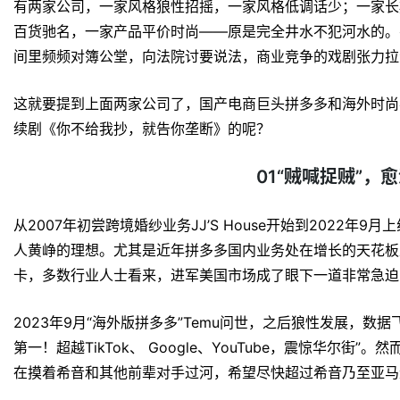
有两家公司，一家风格狼性招摇，一家风格低调话少；一家长
百货驰名，一家产品平价时尚——原是完全井水不犯河水的。
间里频频对簿公堂，向法院讨要说法，商业竞争的戏剧张力拉
这就要提到上面两家公司了，国产电商巨头拼多多和海外时尚
续剧《你不给我抄，就告你垄断》的呢？
01“贼喊捉贼”，
从2007年初尝跨境婚纱业务JJ’S House开始到2022年9
人黄峥的理想。尤其是近年拼多多国内业务处在增长的天花板
卡，多数行业人士看来，进军美国市场成了眼下一道非常急迫
2023年9月“海外版拼多多”Temu问世，之后狼性发展，数
第一！超越TikTok、 Google、YouTube，震惊华尔街
在摸着希音和其他前辈对手过河，希望尽快超过希音乃至亚马