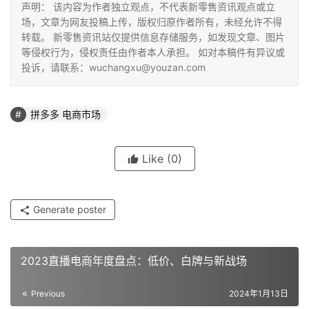
营，这是企业发展必须遵循的底线。
如今中国跨境电商在海外市场取得成绩来之不易，但“打江山容
地，想要抢夺回来就难上加难。中国企业出海都要爱惜羽毛，
伤。媒体了解到，在出海的企业巨头中，Temu始终没有获得北
级已经跌到了2星以下。FT中文网调查显示，Temu过去一
还多。因为“安全问题”谷歌应用商店曾将拼多多下架，已经
言人埃德·费尔南德斯说道，“出于安全考虑，我们将继续调查
乌云仍然笼罩。除了故意侵权不断，拼多多既已存在的很多暗
集体出海带来阴霾，留下了隐患。2023年6月美国众议院发
税规定，涉嫌逃避关税和海关检查。而且还指控Temu供应
在美国委员会仍在进行调查当中。
是继续无度抄袭、等待崩盘，还是自我反省、回头是岸？今天
迹”不多了。但是无论如何，侵权上瘾绝不是一门好的“成功学