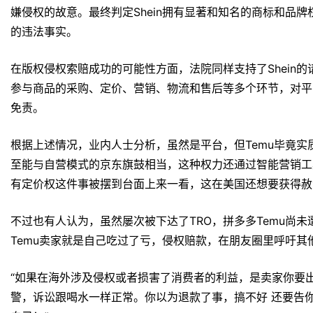
03出海法律第一课，美国法
在国内，拼多多绝对是出入法院的常客了，甚至平均到每天都
APP上看到，仅在2023年4月19日一天，拼多多国内电商
起诉“上海寻梦信息技术有限公司”（即拼多多母公司）侵权的
涉足美国法庭，Temu也做好了准备重铠加身。界面新闻报道
所Boies Schiller Flexner，这是一家由国际审判律
David Boies曾被誉为“华尔街的王牌律师”，起诉地点则是
面对竞争对手的诉讼侵权，Temu还向美国法官打出了两张牌
和“避风港原则”。
然而，Temu牌面出尽后美国法院却不吃这套，驳回了Tem