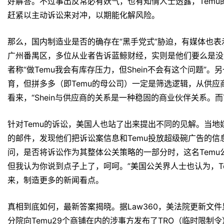
好解答。不过事出反常必有妖气，也有知情人士透露，Temu
赶紧以主动诉讼来对冲，以期能化解风险。
那么，国内制造业是否的确存在“黑手党式”胁迫，有媒体也表
广州番禺区，多位从业者告诉蓝鲸财经，实则是他们要么是没
者称“做Temu我会有库存压力，但Shein不会有这个问题”。
育，但拼多多（即Temu的母公司）一定是筛选逻辑，从供应
看来，“Shein与供应商的关系是一种稳固的商业伙伴关系。而
针对Temu的诉讼，美国人也站了出来提出不同的见解。当地媒体Mo
的邮件，发现他们把诉讼案信息和Temu投放超级碗广告的信息打包
问，是否将诉讼作为其整体公关策略的一部分时，这名Temu
但我认为你说到点子上了，呵呵。”美国公关界人士也认为，T
来，制造更多的新闻看点。
真相到底如何，最新答案揭晓。据Law360，美法院更新文
分院向Temu29个商铺在内的涉事方发布了TRO（临时限制令）