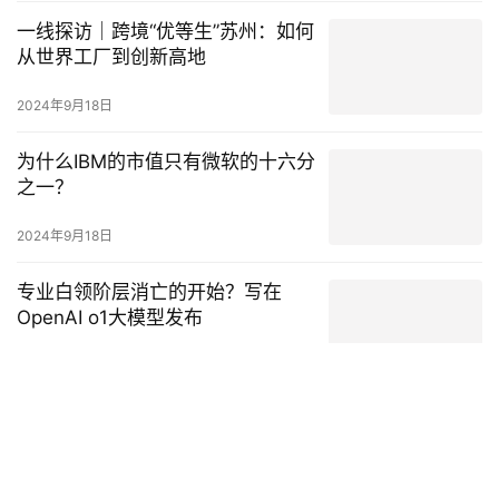
护肤的尽头是医美？高端化还是国
货的唯一出路吗？
2024年9月18日
小米折戟大折叠
2024年9月18日
换汤不换药，小红书锁定中小商家
所有内容平台都会面临商业化与内容之间的取舍问题，而小红书尤
甚，这部分源于在当前的互联网环境中，它的内容生态辨识度很
高。 这种印象的形成，除了平台定位明确加之对调性的把控，也是
行业动态
2024年9月18日
一种算…
1688要做产业带上的Costco
出品/壹览商业 作者/李彦 编辑/木鱼 1688对产业带的投入还在继