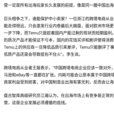
“如果在海外涉及侵权或者损害了消费者的利益，是卖家你要
警，诉讼跟喝水一样正常。你以为退款了事，搞不好 还要告
自己！“
另一位Temu店铺做到了玩具类目TOP1的大哥则提前看到
速增长时，结果没几天他就把店铺转手了。为啥？“永远被条
部卖家表示。
“尽管高价市场是不能保证一定有好产品，但长期主打低价市
和假货有增无减，他们公司对版权的重视底线显然太低了些。
04恶性竞争或殃及
路透社认为，长期以来，中国一直是许多消费品的主要出口国
线购物。
但是，市场竞争同样激烈，这块电商蓝海眼下更挤满了雄心勃勃的