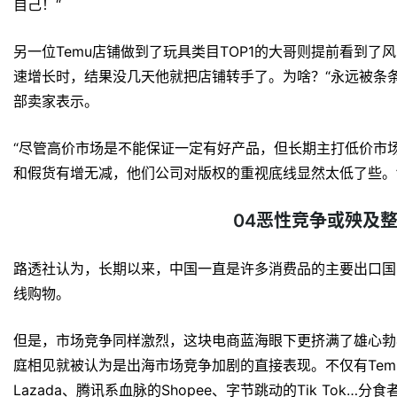
该原则，一旦商标所有者出售其产品，购买方就可以使用原始
但前提是转售的商品必须是真实的。Temu网站上使用的是仿冒的
嫌侵权的故意。最终判定Shein拥有显著和知名的商标和品牌权
的违法事实。
在版权侵权索赔成功的可能性方面，法院同样支持了Shein的请
参与商品的采购、定价、营销、物流和售后等多个环节，对平
免责。
根据上述情况，业内人士分析，虽然是平台，但Temu毕竟
至能与自营模式的京东旗鼓相当，这种权力还通过智能营销工
有定价权这件事被摆到台面上来一看，这在美国还想要获得赦
不过也有人认为，虽然屡次被下达了TRO，拼多多Temu尚
Temu卖家就是自己吃过了亏，侵权赔款，在朋友圈里呼吁其