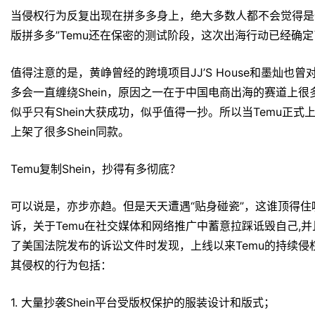
当侵权行为反复出现在拼多多身上，绝大多数人都不会觉得是什么“
版拼多多”Temu还在保密的测试阶段，这次出海行动已经确定了
值得注意的是，黄峥曾经的跨境项目JJ’S House和墨灿也曾
多会一直缠绕Shein，原因之一在于中国电商出海的赛道上很
似乎只有Shein大获成功，似乎值得一抄。所以当Temu正式
上架了很多Shein同款。
Temu复制Shein，抄得有多彻底？
可以说是，亦步亦趋。但是天天遭遇“贴身碰瓷”，这谁顶得住呢。
诉，关于Temu在社交媒体和网络推广中蓄意拉踩诋毁自己,并
了美国法院发布的诉讼文件时发现，上线以来Temu的持续侵权
其侵权的行为包括：
1. 大量抄袭Shein平台受版权保护的服装设计和版式；