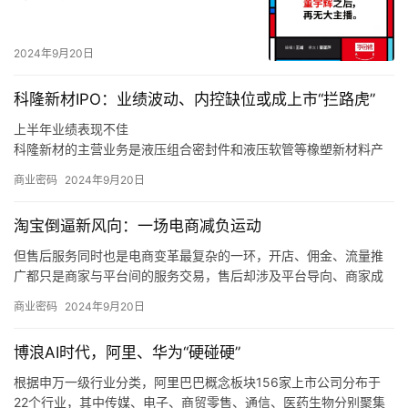
2024年9月20日
科隆新材IPO：业绩波动、内控缺位或成上市“拦路虎”
上半年业绩表现不佳
科隆新材的主营业务是液压组合密封件和液压软管等橡塑新材料产
品的研发、生产和销售，以及煤矿辅助运输设备的整车设计、生
商业密码
2024年9月20日
产、销售和维修，同时也为风电、军工、高铁等行业客户提供定制
化橡塑新材料产品。
淘宝倒逼新风向：一场电商减负运动
同时，如果未来煤炭主体能源地位被快速替代，下游客户新机装备
需求减少，科隆新材又未能拓展旧机维修业务，或是未能适应市场
但售后服务同时也是电商变革最复杂的一环，开店、佣金、流量推
变化、新技术和新产品未能顺应市场发展趋势，那么科隆新材就存
广都只是商家与平台间的服务交易，售后却涉及平台导向、商家成
在橡塑新材料产品经营业绩下滑的风险，甚至可能会对公司整体经
本和消费者体验三方，且受社会消费情绪变化、平台生态优劣的直
商业密码
2024年9月20日
营业绩造成不利影响。
接制约，是各方利益最难平衡的地方。
我们也发现，在这个过程中，电商平台的自我角色定位也在调整，
博浪AI时代，阿里、华为“硬碰硬”
从推出「仅退款」的游戏规则制定者、大家长，逐渐过渡到生态系
统的设计者、平衡商家和消费者利益的服务商。
根据申万一级行业分类，阿里巴巴概念板块156家上市公司分布于
22个行业，其中传媒、电子、商贸零售、通信、医药生物分别聚集