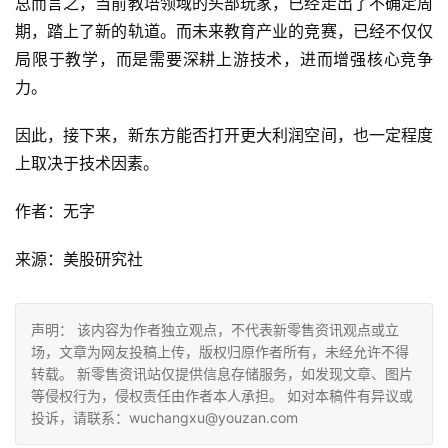
总而言之，当前教培领域的头部玩家，已经走出了不确定周
期，踏上了新的轨道。而未来教育产业的竞赛，已经不仅仅
局限于教学，而是需要深耕上游技术，进而增强核心竞争
力。
因此，接下来，新东方能否打开更大利润空间，也一定程度
上取决于技术因素。
作者：无字
来源：美股研究社
声明： 该内容为作者独立观点，不代表新零售资讯观点或立
场，文章为网友投稿上传，版权归原作者所有，未经允许不得
转载。 新零售资讯站仅提供信息存储服务，如发现文章、图片
等侵权行为，侵权责任由作者本人承担。 如对本稿件有异议或
投诉，请联系：wuchangxu@youzan.com