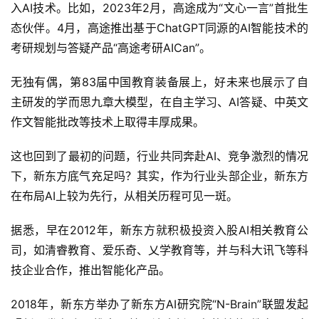
入AI技术。比如，2023年2月，高途成为“文心一言”首批生
态伙伴。4月，高途推出基于ChatGPT同源的AI智能技术的
考研规划与答疑产品“高途考研AICan”。
无独有偶，第83届中国教育装备展上，好未来也展示了自
主研发的学而思九章大模型，在自主学习、AI答疑、中英文
作文智能批改等技术上取得丰厚成果。
这也回到了最初的问题，行业共同奔赴AI、竞争激烈的情况
下，新东方底气充足吗？其实，作为行业头部企业，新东方
在布局AI上较为先行，从相关历程可见一斑。
据悉，早在2012年，新东方就积极投资入股AI相关教育公
司，如清睿教育、爱乐奇、乂学教育等，并与科大讯飞等科
技企业合作，推出智能化产品。
2018年，新东方举办了新东方AI研究院“N-Brain”联盟发起