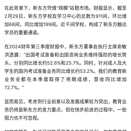
在此背景下，新东方凭借“规模”站稳市场。财报显示，截至
2月29日，新东方学校及学习中心的总数为911间，环比增
加68间，同比增加199间。近千间学校，构成了新东方触达
学员的重要通道。
在2024财年第三季度财报中，新东方董事会执行主席俞敏
洪透露：“出国考试准备和出国咨询业务维持强劲的增长势
头，分别同比增长约52.6%和25.7%。同时，针对成人及大
学生的国内考试准备业务同比增长约53.2%。我们的教育新
业务全都在本季度取得了亮眼成绩，营收同比增加
72.7%。”
显而易见，考虑到行业前景以及发展成果较为突出，教育业
务仍将是新东方的发力重点，但在快步前进的过程中，一些
阻力也不可忽视。