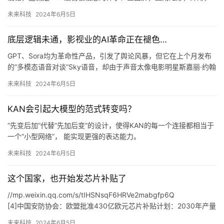
就像一片掌心里的玻璃。
未来科技
2024年6月5日
2010年发布的初代iPad
好在乔布斯的遗志，并未被iPad团队遗忘。
底层逻辑未通，影视业的AI革命正在褪色…
初代iPad宣传片画面
乔布斯赞同这一想法，于是快速将资源投入平板电脑项目，意欲打
GPT、Sora均为革命性产品，引发了舆论风暴，但它在上个月发布
造一款与众不同的「上网本」，这就是iPad早年的产品定义。
的“多模态语音对谈”Sky语音，却由于声音太像电影明星斯嘉丽·约翰
iPad进化的底色
逊，被正主强烈警告，被迫下架。
未来科技
2024年6月5日
苹果发布会留下过很多「名场面」，初代iPad发布会的末尾就是一
华尔街日报也在唱衰，认为“AI工具创新步伐正在放缓，实用性有
例。
限，运行成本过高”：
KAN会引起大模型的范式转变吗？
首先，互联网上已经没有更多额外的数据供人工智能模型收集、训
练。
“先变后加”代替“先加后变”的设计，使得KAN的每一个连接都相当于
03、
一个“小型网络”， 能实现更强的表达能力。
如果说训练“数字人”、使用AI配音本质上瞄向的仍是影视行业固有的
KAN的主要贡献在于，在当前深度学习的背景下重新审视K氏表示定
未来科技
2024年6月5日
发展方向，那么还有另外一群人试图从根本上颠覆影视行业的生产
理，将上述创新网络泛化到任意宽度和深度，并以科学发现为目标
逻辑和产品形态。
进行了一系列实验，展示了其作为“AI+科学”基础模型的潜在作用。
但分歧点正在于此，电影公司希望通过使用AI技术来降低成本，但
这个国家，也开始发芯片补贴了
KAN与MLP的对照表：
又不希望自己的内容被AI公司所窃取。
KAN使神经元之间的非线性转变更加细粒度和多样化。
//mp.weixin.qq.com/s/tIHSNsqF6HRVe2mabgfp6Q
[4]中国安防协会：欧盟批准430亿欧元芯片补贴计划：2030年产量
占全球份额翻
未来科技
2024年6月5日