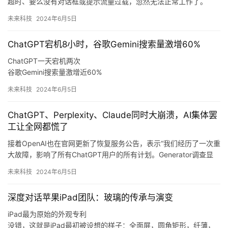
超时、要么没有对话框或提示流量过载，忽然无法正常工作了。
因为发现AI用久了，导致现在“离了ChatGPT，大脑根本无法运
未来科技
2024年6月5日
转”。”
等等，又不是只有一个聊天机器人，难道地球离了ChatGPT就不转
ChatGPT宕机8小时，谷歌Gemini搜索量激增60%
了。
大模型连崩原因猜想，谷歌躺赢流量激增6成
ChatGPT一天宕机两次
GPT归位，人们的工作终于又恢复了秩序。
谷歌Gemini搜索量激增近60%
ChatGPT在全球拥有约1.8亿活跃用户，已成为部分人群工作流程的
未来科技
2024年6月5日
关键部分。
过去24小时内提交的关于OpenAI宕机的问题报告
ChatGPT、Perplexity、Claude同时大崩溃，AI集体罢
图片来源：Downdetector
工让全网都慌了
ChatGPT系统崩溃后，有网友在社交媒体X上发帖警告道：
“ChatGPT最近发生的2.5小时全球中断，为我们所有依赖AI工具来
接着OpenAI也在官网更新了恢复服务公告，表示“我们经历了一次重
支持业务的人敲响了警钟。
大故障，影响了所有ChatGPT用户的所有计划。Generator调查显
示，在ChatGPT首次故障后的四小时内，谷歌AI聊天机器人Gemini
未来科技
2024年6月5日
搜索量激增60%，达到327058次。
而且研究团队表示，“Gemini”搜索量的增长与“ChatGPT故障”关键词
深度对话苹果iPad团队：玻璃的传承与演变
的搜索趋势高度相关，显示出用户把Gemini视为ChatGPT的直接替
代选项。
iPad最为原始的外观专利
没错，这就是iPad最初被设想的样子：全面屏，圆角矩形，纤薄，