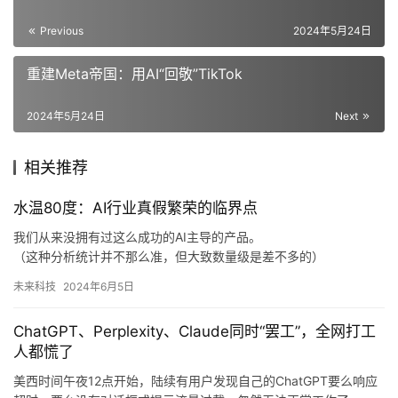
Previous
2024年5月24日
重建Meta帝国：用AI“回敬”TikTok
2024年5月24日
Next
相关推荐
水温80度：AI行业真假繁荣的临界点
我们从来没拥有过这么成功的AI主导的产品。
（这种分析统计并不那么准，但大致数量级是差不多的）
这两个产品碰巧可以用来比较有两个原因：
未来科技
2024年6月5日
一个是它们在本质上是一种东西，只不过一个更通用，一个更垂
直。
ChatGPT、Perplexity、Claude同时“罢工”，全网打工
蓝海的海峡
人都慌了
未来成功的AI产品是什么样，大致形态已经比较清楚了，从智能音
箱和Copilot这两个成功的AI产品上已经能看到足够的产品特征。
美西时间午夜12点开始，陆续有用户发现自己的ChatGPT要么响应