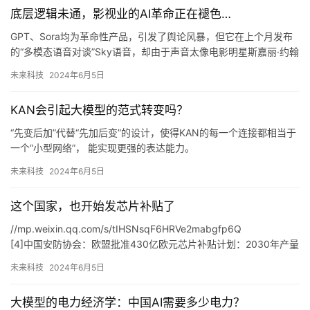
好在乔布斯的遗志，并未被iPad团队遗忘。
底层逻辑未通，影视业的AI革命正在褪色…
初代iPad宣传片画面
乔布斯赞同这一想法，于是快速将资源投入平板电脑项目，意欲打
GPT、Sora均为革命性产品，引发了舆论风暴，但它在上个月发布
造一款与众不同的「上网本」，这就是iPad早年的产品定义。
的“多模态语音对谈”Sky语音，却由于声音太像电影明星斯嘉丽·约翰
iPad进化的底色
逊，被正主强烈警告，被迫下架。
未来科技
2024年6月5日
苹果发布会留下过很多「名场面」，初代iPad发布会的末尾就是一
华尔街日报也在唱衰，认为“AI工具创新步伐正在放缓，实用性有
例。
限，运行成本过高”：
KAN会引起大模型的范式转变吗？
首先，互联网上已经没有更多额外的数据供人工智能模型收集、训
练。
“先变后加”代替“先加后变”的设计，使得KAN的每一个连接都相当于
03、
一个“小型网络”， 能实现更强的表达能力。
如果说训练“数字人”、使用AI配音本质上瞄向的仍是影视行业固有的
KAN的主要贡献在于，在当前深度学习的背景下重新审视K氏表示定
未来科技
2024年6月5日
发展方向，那么还有另外一群人试图从根本上颠覆影视行业的生产
理，将上述创新网络泛化到任意宽度和深度，并以科学发现为目标
逻辑和产品形态。
进行了一系列实验，展示了其作为“AI+科学”基础模型的潜在作用。
但分歧点正在于此，电影公司希望通过使用AI技术来降低成本，但
这个国家，也开始发芯片补贴了
KAN与MLP的对照表：
又不希望自己的内容被AI公司所窃取。
KAN使神经元之间的非线性转变更加细粒度和多样化。
//mp.weixin.qq.com/s/tIHSNsqF6HRVe2mabgfp6Q
[4]中国安防协会：欧盟批准430亿欧元芯片补贴计划：2030年产量
占全球份额翻
未来科技
2024年6月5日
番.2023.4.19.https。//mp.weixin.qq.com/s/VnEjzKhmZbuBUFcl
zGFloA
大模型的电力经济学：中国AI需要多少电力？
[6]潮电穿戴：印度半导体投资大跃进，一锤砸下1090亿，政府补贴