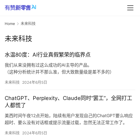
Home
未来科技
未来科技
水温80度：AI行业真假繁荣的临界点
我们从来没拥有过这么成功的AI主导的产品。
（这种分析统计并不那么准，但大致数量级是差不多的）
这两个产品碰巧可以用来比较有两个原因：
未来科技
2024年6月5日
一个是它们在本质上是一种东西，只不过一个更通用，一个更垂
直。
ChatGPT、Perplexity、Claude同时“罢工”，全网打工
蓝海的海峡
人都慌了
未来成功的AI产品是什么样，大致形态已经比较清楚了，从智能音
箱和Copilot这两个成功的AI产品上已经能看到足够的产品特征。
美西时间午夜12点开始，陆续有用户发现自己的ChatGPT要么响应
超时、要么没有对话框或提示流量过载，忽然无法正常工作了。
因为发现AI用久了，导致现在“离了ChatGPT，大脑根本无法运
未来科技
2024年6月5日
转”。”