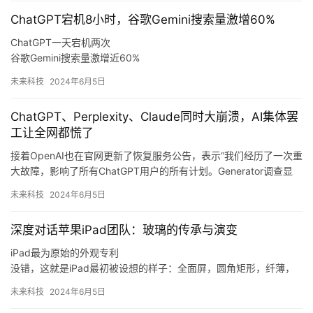
等等，又不是只有一个聊天机器人，难道地球离了ChatGPT就不转
ChatGPT宕机8小时，谷歌Gemini搜索量激增60%
了。
大模型连崩原因猜想，谷歌躺赢流量激增6成
ChatGPT一天宕机两次
GPT归位，人们的工作终于又恢复了秩序。
谷歌Gemini搜索量激增近60%
ChatGPT在全球拥有约1.8亿活跃用户，已成为部分人群工作流程的
未来科技
2024年6月5日
关键部分。
过去24小时内提交的关于OpenAI宕机的问题报告
ChatGPT、Perplexity、Claude同时大崩溃，AI集体罢
图片来源：Downdetector
工让全网都慌了
ChatGPT系统崩溃后，有网友在社交媒体X上发帖警告道：
“ChatGPT最近发生的2.5小时全球中断，为我们所有依赖AI工具来
接着OpenAI也在官网更新了恢复服务公告，表示“我们经历了一次重
支持业务的人敲响了警钟。
大故障，影响了所有ChatGPT用户的所有计划。Generator调查显
示，在ChatGPT首次故障后的四小时内，谷歌AI聊天机器人Gemini
未来科技
2024年6月5日
搜索量激增60%，达到327058次。
而且研究团队表示，“Gemini”搜索量的增长与“ChatGPT故障”关键词
深度对话苹果iPad团队：玻璃的传承与演变
的搜索趋势高度相关，显示出用户把Gemini视为ChatGPT的直接替
代选项。
iPad最为原始的外观专利
没错，这就是iPad最初被设想的样子：全面屏，圆角矩形，纤薄，
就像一片掌心里的玻璃。
未来科技
2024年6月5日
2010年发布的初代iPad