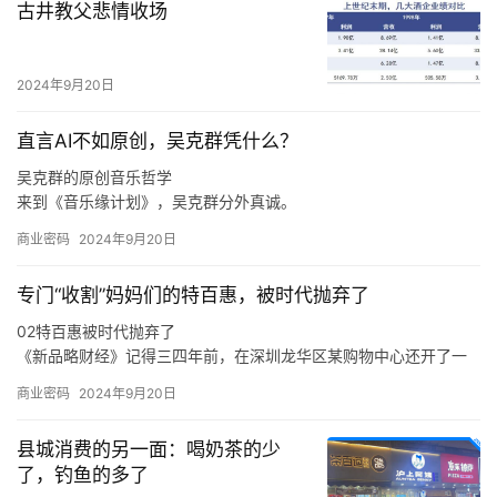
古井教父悲情收场
收益更难做好，“我们在进省会城市，以及大的一线城市的时候，我
们一定是做好准备了再去的，比如上海的消费者到底要什么，我们
进去应该怎么做才可以让更多的店做得更好，古茗能够给上海的消
2024年9月20日
费者带来什么样的不同呢，这些是我们要去思考的。
直言AI不如原创，吴克群凭什么？
吴克群的原创音乐哲学
来到《音乐缘计划》，吴克群分外真诚。
如此来看，吴克群选择参与《音乐缘计划》这一原创音乐综艺，正
商业密码
2024年9月20日
是源自于他与原创音乐人之间的惺惺相惜。
在分享创作心得、探讨音乐理念时，吴克群不再简单是一个综艺节
专门“收割”妈妈们的特百惠，被时代抛弃了
目的嘉宾，他也是作为一名原创音乐人出现在舞台上，让一切热爱
与纯粹都具象化。
02特百惠被时代抛弃了
于是，面对当下音乐生态的顽疾，新生代音乐人的困境，吴克群会
《新品略财经》记得三四年前，在深圳龙华区某购物中心还开了一
在稳定的音乐事业之外，积极参与各种原创音乐活动。
家特百惠的店，也曾在店里买过东西，当时的印象是特百惠的产品
商业密码
2024年9月20日
卖得还不错。
在《新品略财经》看来，特百惠既是时代的产物，也是被时代抛弃
县城消费的另一面：喝奶茶的少
的产物，这与消费环境、消费需求、市场竞争，乃至是与特百惠的
了，钓鱼的多了
传统商业模式等各方面密切相关。