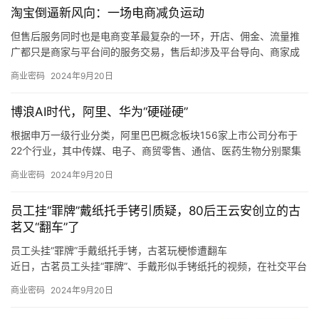
淘宝倒逼新风向：一场电商减负运动
同时，如果未来煤炭主体能源地位被快速替代，下游客户新机装备
需求减少，科隆新材又未能拓展旧机维修业务，或是未能适应市场
但售后服务同时也是电商变革最复杂的一环，开店、佣金、流量推
变化、新技术和新产品未能顺应市场发展趋势，那么科隆新材就存
广都只是商家与平台间的服务交易，售后却涉及平台导向、商家成
在橡塑新材料产品经营业绩下滑的风险，甚至可能会对公司整体经
本和消费者体验三方，且受社会消费情绪变化、平台生态优劣的直
商业密码
2024年9月20日
营业绩造成不利影响。
接制约，是各方利益最难平衡的地方。
我们也发现，在这个过程中，电商平台的自我角色定位也在调整，
博浪AI时代，阿里、华为“硬碰硬”
从推出「仅退款」的游戏规则制定者、大家长，逐渐过渡到生态系
统的设计者、平衡商家和消费者利益的服务商。
根据申万一级行业分类，阿里巴巴概念板块156家上市公司分布于
22个行业，其中传媒、电子、商贸零售、通信、医药生物分别聚集
了50、25、13、11、9只概念股。
商业密码
2024年9月20日
根据申万一级行业分类，华为概念板块896家上市公司分布于28个
行业，其中，计算机、电子、机械设备、通信、电力设备分别聚集
员工挂“罪牌”戴纸托手铐引质疑，80后王云安创立的古
了220、193、92、65、61只概念股。
茗又“翻车”了
员工头挂“罪牌”手戴纸托手铐，古茗玩梗惨遭翻车
近日，古茗员工头挂“罪牌”、手戴形似手铐纸托的视频，在社交平台
上广泛传播，引发诸多网友热议。
商业密码
2024年9月20日
至于上海，王云安认为该市场毗邻浙江，因此会有一定的消费者基
础，但是上海奶茶行业竞争激烈，外卖比例很高，相对来说门店的