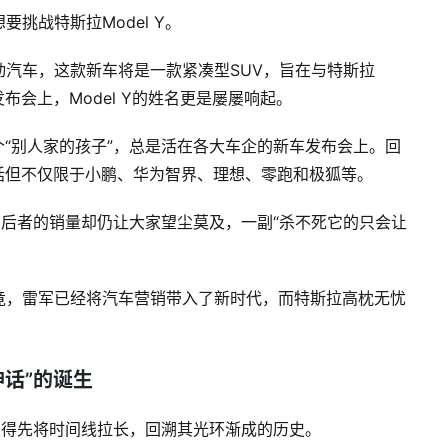
挑战特斯拉Model Y。
汽车，这款新车将是一款紧凑型SUV，旨在与特斯拉
发布会上，Model Y的姓名更是屡屡响起。
那个“别人家的孩子”，总是活在各大车企的新车发布会上。回
包括但不仅限于小鹏、华为智界、理想、零跑和极狐等。
 Y，后者的销量却仍让大家望尘莫及，一副“杀不死它的只会让
竟，雷军已经将汽车营销带入了新时代，而特斯拉高枕无忧
神话”的诞生
话”，得先将时间线拉长，回溯其光环渐成的历史。