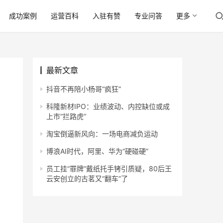
成功案例
运营百科
入驻有赞
专业问答
更多
最新文章
抖音不再陪小杨哥“疯狂”
科隆新材IPO：业绩波动、内控缺位或成
上市“拦路虎”
淘宝倒逼新风向：一场电商减负运动
博浪AI时代，阿里、华为“硬碰硬”
员工挂“罪牌”戴纸托手铐引质疑，80后王
云安创立的古茗又“翻车”了