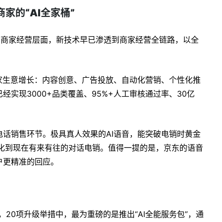
商家的“AI全家桶”
归到商家经营层面，新技术早已渗透到商家经营全链路，以全
家生意增长：内容创意、广告投放、自动化营销、个性化推
实现3000+品类覆盖、95%+人工审核通过率、30亿
话销售环节。极具真人效果的AI语音，能突破电销时黄金
进化到现在有来有往的对话电销。值得一提的是，京东的语音
户更精准的回应。
，20项升级举措中，最为重磅的是推出“AI全能服务包”，通