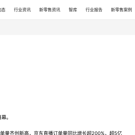
动态
行业资讯
新零售资讯
智库
行业报告
新零售案例
帷幕。
订单量齐创新高，京东直播订单量同比增长超200%，超5亿