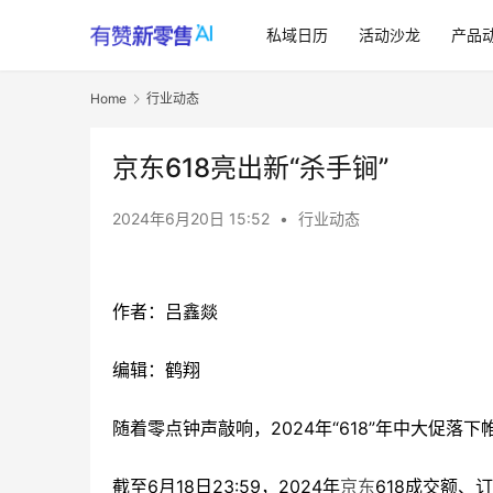
私域日历
活动沙龙
产品
Home
行业动态
京东618亮出新“杀手锏”
2024年6月20日 15:52
•
行业动态
作者：吕鑫燚
编辑：鹤翔
随着零点钟声敲响，2024年“618”年中大促落下
截至6月18日23:59，2024年
京东
618成交额、