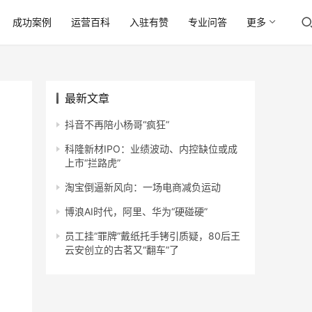
成功案例
运营百科
入驻有赞
专业问答
更多
最新文章
抖音不再陪小杨哥“疯狂”
科隆新材IPO：业绩波动、内控缺位或成
上市“拦路虎”
淘宝倒逼新风向：一场电商减负运动
博浪AI时代，阿里、华为“硬碰硬”
员工挂“罪牌”戴纸托手铐引质疑，80后王
云安创立的古茗又“翻车”了