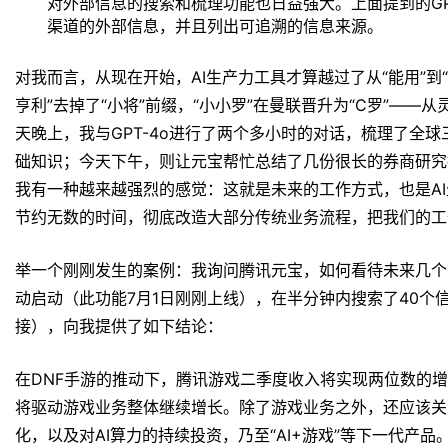
对外部信息的搜索和梳理功能也日益强大。上面提到的GP
渠道的外部信息，并且列出可追溯的信息来源。
对我而言，从现在开始，AI生产力工具才算越过了从“能用”到
亨利”去掉了“小将”前缀，“小小罗”在曼联晋升为“C罗”—
天晚上，我与GPT-4o进行了两个多小时的对话，梳理了全球三
础知识；今天下午，则让元宝帮忙总结了几份很长的券商研究
我有一种越来越强烈的感觉：这就是未来的工作方式，也是A
节约无数的时间，彻底改造大部分传统业务流程，把我们的工
举一个刚刚发生的案例：我询问腾讯元宝，如何看待未来几个
动启动（此功能7月1日刚刚上线），在半分钟内搜索了40个
接），向我提供了如下结论：
在DNF手游的推动下，腾讯游戏二季度收入将实现两位数的
将驱动游戏业务整体继续增长。除了游戏业务之外，还应该关
化，以及对AI算力的持续投资，乃至“AI+游戏”等下一代产品