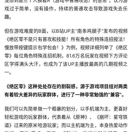
没想到是三个人换着A（游戏中普通攻击）的意思”，认为游
戏过于简单，没有操作，持续的普通攻击导致游戏失去乐
趣。
但在游戏难度的B面，以B站UP主“南条鸡腿子”发布的视频
《绝区零不是只有普攻和技能！所有角色的特殊连招按法！
慢放带按键提示包学包会！》为例，视频详细列举了《绝区
零》每位角色特殊连招机制，81.6万名玩家在视频下方评论
区学得满头大汗，也成为了该UP主播放最高的几期视频之
一。
《绝区零》这种处处存在的割裂感，源于游戏项目组对两类
有着较大差异的玩家群体，进行了一种非常勉强的“兼容”。
我们可以先简单做一个粗暴的划分，以手机端为主、更喜好
轻松游戏的玩家群体，代表着从《原神》、《崩坏：星穹铁
道》过来的原米哈游玩家；而以主机端为主，本身热爱动作