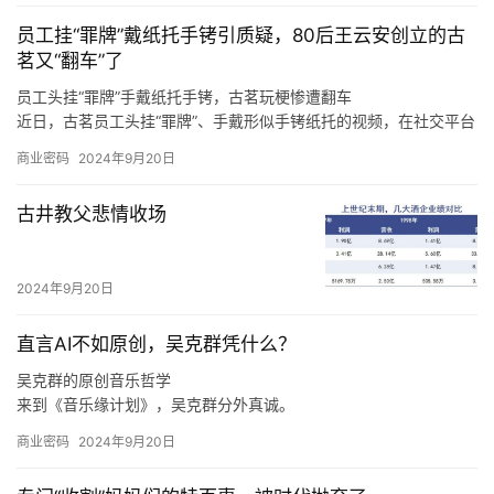
行业，其中，计算机、电子、机械设备、通信、电力设备分别聚集
员工挂“罪牌”戴纸托手铐引质疑，80后王云安创立的古
了220、193、92、65、61只概念股。
茗又“翻车”了
员工头挂“罪牌”手戴纸托手铐，古茗玩梗惨遭翻车
近日，古茗员工头挂“罪牌”、手戴形似手铐纸托的视频，在社交平台
上广泛传播，引发诸多网友热议。
商业密码
2024年9月20日
至于上海，王云安认为该市场毗邻浙江，因此会有一定的消费者基
础，但是上海奶茶行业竞争激烈，外卖比例很高，相对来说门店的
古井教父悲情收场
收益更难做好，“我们在进省会城市，以及大的一线城市的时候，我
们一定是做好准备了再去的，比如上海的消费者到底要什么，我们
进去应该怎么做才可以让更多的店做得更好，古茗能够给上海的消
2024年9月20日
费者带来什么样的不同呢，这些是我们要去思考的。
直言AI不如原创，吴克群凭什么？
吴克群的原创音乐哲学
来到《音乐缘计划》，吴克群分外真诚。
如此来看，吴克群选择参与《音乐缘计划》这一原创音乐综艺，正
商业密码
2024年9月20日
是源自于他与原创音乐人之间的惺惺相惜。
在分享创作心得、探讨音乐理念时，吴克群不再简单是一个综艺节