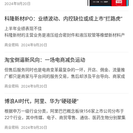
2024年9月20日
科隆新材IPO：业绩波动、内控缺位或成上市“拦路虎”
上半年业绩表现不佳
科隆新材的主营业务是液压组合密封件和液压软管等橡塑新材料产
品的研发、生产和销售，以及煤矿辅助运输设备的整车设计、生
商业密码
2024年9月20日
产、销售和维修，同时也为风电、军工、高铁等行业客户提供定制
化橡塑新材料产品。
淘宝倒逼新风向：一场电商减负运动
同时，如果未来煤炭主体能源地位被快速替代，下游客户新机装备
需求减少，科隆新材又未能拓展旧机维修业务，或是未能适应市场
但售后服务同时也是电商变革最复杂的一环，开店、佣金、流量推
变化、新技术和新产品未能顺应市场发展趋势，那么科隆新材就存
广都只是商家与平台间的服务交易，售后却涉及平台导向、商家成
在橡塑新材料产品经营业绩下滑的风险，甚至可能会对公司整体经
本和消费者体验三方，且受社会消费情绪变化、平台生态优劣的直
商业密码
2024年9月20日
营业绩造成不利影响。
接制约，是各方利益最难平衡的地方。
我们也发现，在这个过程中，电商平台的自我角色定位也在调整，
博浪AI时代，阿里、华为“硬碰硬”
从推出「仅退款」的游戏规则制定者、大家长，逐渐过渡到生态系
统的设计者、平衡商家和消费者利益的服务商。
根据申万一级行业分类，阿里巴巴概念板块156家上市公司分布于
22个行业，其中传媒、电子、商贸零售、通信、医药生物分别聚集
了50、25、13、11、9只概念股。
商业密码
2024年9月20日
根据申万一级行业分类，华为概念板块896家上市公司分布于28个