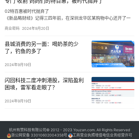
专门“收割”妈妈们的特百惠，被时代抛弃了
目的嘉宾，他也是作为一名原创音乐人出现在舞台上，让一切热爱
与纯粹都具象化。
02特百惠被时代抛弃了
于是，面对当下音乐生态的顽疾，新生代音乐人的困境，吴克群会
《新品略财经》记得三四年前，在深圳龙华区某购物中心还开了一
在稳定的音乐事业之外，积极参与各种原创音乐活动。
家特百惠的店，也曾在店里买过东西，当时的印象是特百惠的产品
商业密码
2024年9月20日
卖得还不错。
在《新品略财经》看来，特百惠既是时代的产物，也是被时代抛弃
县城消费的另一面：喝奶茶的少
的产物，这与消费环境、消费需求、市场竞争，乃至是与特百惠的
了，钓鱼的多了
传统商业模式等各方面密切相关。
从产品层面来说，特百惠是化学科技运用到日用物品的代表案例，
2024年9月19日
在特百惠诞生的年代，家庭有着食物保鲜难的痛点，特别是在冰箱
不普及的年代，特百惠犹如“刚需”般存在。
闪回科技二度冲刺港股，深陷盈利
困境，雷军看走眼了？
2024年9月19日
杭州有赞科技有限公司© 2012 - 2023 Youzan.com. All Rights Reserved
浙公网安备 33010602004358号
工商营业执照增值电信业务经营许可