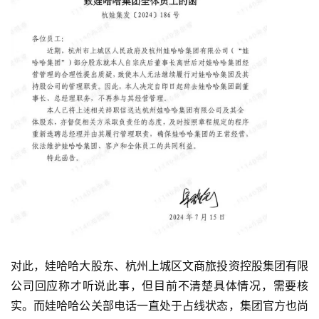
对此，娃哈哈大股东、杭州上城区文商旅投资控股集团有限
公司回应称才听说此事，但目前不清楚具体情况，需要核
实。而娃哈哈公关部电话一直处于占线状态，集团官方也尚