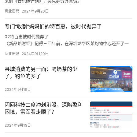
来到《音乐缘计划》，吴克群分外真诚。
如此来看，吴克群选择参与《音乐缘计划》这一原创音乐综艺，正
商业密码
2024年9月20日
是源自于他与原创音乐人之间的惺惺相惜。
在分享创作心得、探讨音乐理念时，吴克群不再简单是一个综艺节
专门“收割”妈妈们的特百惠，被时代抛弃了
目的嘉宾，他也是作为一名原创音乐人出现在舞台上，让一切热爱
与纯粹都具象化。
02特百惠被时代抛弃了
于是，面对当下音乐生态的顽疾，新生代音乐人的困境，吴克群会
《新品略财经》记得三四年前，在深圳龙华区某购物中心还开了一
在稳定的音乐事业之外，积极参与各种原创音乐活动。
家特百惠的店，也曾在店里买过东西，当时的印象是特百惠的产品
商业密码
2024年9月20日
卖得还不错。
在《新品略财经》看来，特百惠既是时代的产物，也是被时代抛弃
县城消费的另一面：喝奶茶的少
的产物，这与消费环境、消费需求、市场竞争，乃至是与特百惠的
了，钓鱼的多了
传统商业模式等各方面密切相关。
从产品层面来说，特百惠是化学科技运用到日用物品的代表案例，
2024年9月19日
在特百惠诞生的年代，家庭有着食物保鲜难的痛点，特别是在冰箱
不普及的年代，特百惠犹如“刚需”般存在。
闪回科技二度冲刺港股，深陷盈利
困境，雷军看走眼了？
2024年9月19日