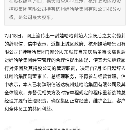
在股权结构方面，据天眼查APP显示，杭州上城区投资
控股集团有限公司持有杭州娃哈哈集团有限公司46%股
权，是公司最大股东。
7月18日，网上流传出一封娃哈哈创始人宗庆后之女宗馥莉
的辞职信，信中表示，近期上城区政府、杭州娃哈哈集团有
限公司(“娃哈哈集团”)部分股东就其自宗庆后董事长离世后
对娃哈哈集团经营管理的合理性提出质疑，使其无法继续履
行对集团及其持股公司的管理职责，决定自7月15日起辞去
娃哈哈集团副董事长、总经理职务，不再参与经营管理。信
中表示，本人已将辞职信送达杭州娃哈哈集团有限公司及其
全体股东，亦督促相关方及时按章程规定的程序重新选聘总
经理并履行管理职责，确保集团正常经营，维护企业、客户
和全体员工的共同利益。