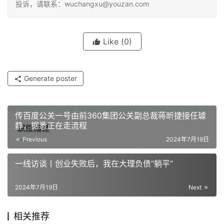
投诉，请联系：wuchangxu@youzan.com
Like
(0)
Generate poster
传百度公关一号由前360集团公关副总裁蒋昕捷接任璩
静，据悉正在走流程
Previous
2024年7月19日
一线访谈丨创业失败后，我在大理负债“躺平”
2024年7月19日
Next
相关推荐