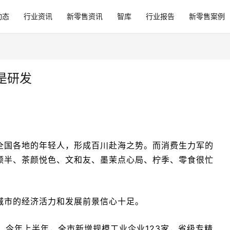
动态
行业资讯
新零售资讯
智库
行业报告
新零售案例
是研发
自全国各地的年轻人，形成百川赴海之势。而消费生力军的
三顿半、茶颜悦色、文和友、墨茉点心局、柠季、零食很忙
城市的经济活力和发展前景信心十足。
。今年上半年，全市新增规模工业企业123家，省级专精