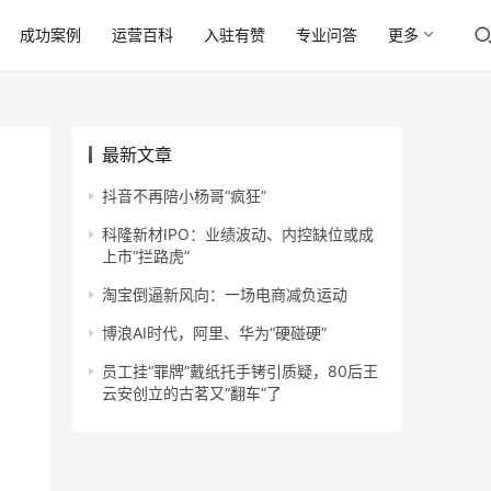
成功案例
运营百科
入驻有赞
专业问答
更多
最新文章
抖音不再陪小杨哥“疯狂”
科隆新材IPO：业绩波动、内控缺位或成
上市“拦路虎”
淘宝倒逼新风向：一场电商减负运动
博浪AI时代，阿里、华为“硬碰硬”
员工挂“罪牌”戴纸托手铐引质疑，80后王
云安创立的古茗又“翻车”了