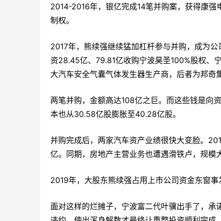
2014-2016年，银亿完成14笔并购案，获
制权。
2017年，熊续强继续猛加杠杆参与并购，成为公
资28.45亿、79.81亿收购宁波昊圣100%股
大汽车安全气囊气体发生器生产商，后者为邦奇
两笔并购，金额高达108亿之巨。而这些钱是向
本也从30.58亿股膨胀至40.28亿股。
并购完成后，两家汽车资产业绩很快大变脸。201
亿。同期，房地产主营业务也遭遇滑铁卢，规模
2019年，大股东熊续强占用上市公司资金东窗
面对这样的烂摊子，宁波富二代叶骥出手了，承
违约，使出浑身解数才最终让重整投资顺利完成