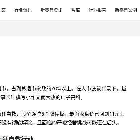
动态
行业资讯
新零售资讯
智库
行业报告
新零售案例
值退市，占到总退市家数的70%以上。在大市疲软背景下，越
董事长叶骥写小作文而大热的山子高科。
疯狂自救，股价连拉5个涨停板，最新收盘价已回到1.1元上
旧没有彻底解除，且面临的严峻经营挑战可能还在后头。
疯狂自救行动