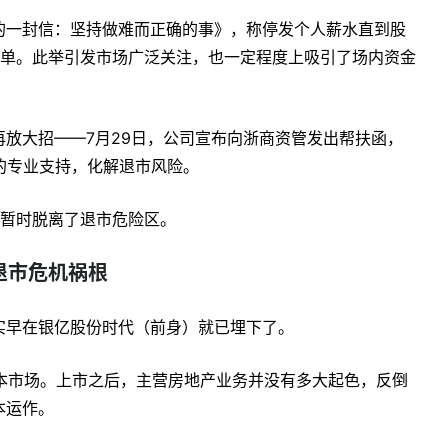
的一封信：坚持做难而正确的事》，称停发个人薪水直到股
亿订单。此举引发市场广泛关注，也一定程度上吸引了场内资金
放大招——7月29日，公司宣布向浙商资管发出帮扶函，
的专业支持，化解退市风险。
，暂时脱离了退市危险区。
退市危机祸根
实早在银亿股份时代（前身）就已埋下了。
陆资本市场。上市之后，主营房地产业务并没有多大起色，反倒
本运作。