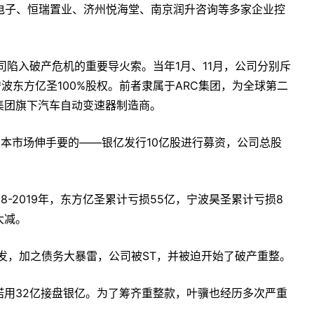
得康强电子、恒瑞置业、济州悦海堂、南京润升咨询等多家企业控
司陷入破产危机的重要导火索。当年1月、11月，公司分别斥
权、宁波东方亿圣100%股权。前者隶属于ARC集团，为全球第二
集团旗下汽车自动变速器制造商。
资本市场伸手要的——银亿发行10亿股进行募资，公司总股
8-2019年，东方亿圣累计亏损55亿，宁波昊圣累计亏损8
大减。
事发，加之债务大暴雷，公司被ST，并被迫开始了破产重整。
诺用32亿接盘银亿。为了筹齐重整款，叶骥也经历多次严重
。