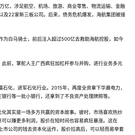
.2万亿，涉足航空、机场、旅游、商业零售、物流运输、金融
司以及22家新三板公司。后来，债务危机爆发，海航集团被接
团作为白马骑士，前后注入超过500亿去救助海航控股，如今
。此前，掌舵人王广西疯狂加杠杆参与并购，进行业务多元
华瀛石化，进军石化行业。2015年，再度全资拿下华晨电力，
庄银行等一批小银行，还拿到了不良资产处理牌照等。
元化其实是一场多方共赢的资本故事。彼时，市场喜欢热炒
来可以赚更多利润，股价在短时间也容易疯狂暴涨。这在
花上市公司的钱去资本化运作，股价拉高后，可以轻而易举套