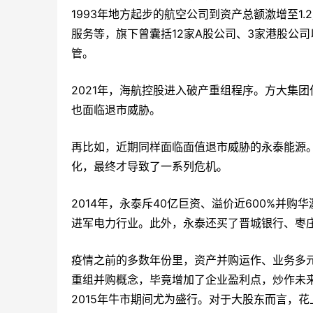
1993年地方起步的航空公司到资产总额激增至1
服务等，旗下曾囊括12家A股公司、3家港股公
管。
2021年，海航控股进入破产重组程序。方大集
也面临退市威胁。
再比如，近期同样面临面值退市威胁的永泰能源
化，最终才导致了一系列危机。
2014年，永泰斥40亿巨资、溢价近600%并购
进军电力行业。此外，永泰还买了晋城银行、枣
疫情之前的多数年份里，资产并购运作、业务多
重组并购概念，毕竟增加了企业盈利点，炒作未
2015年牛市期间尤为盛行。对于大股东而言，