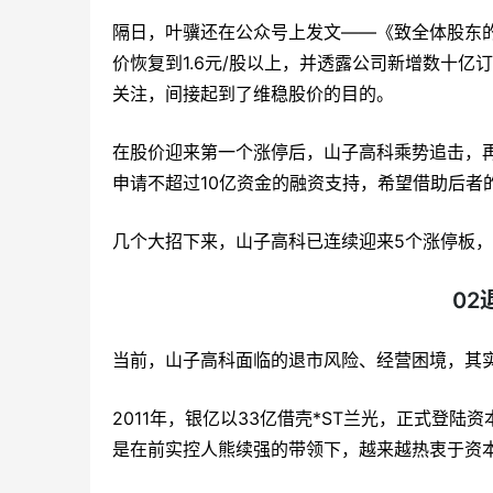
隔日，叶骥还在公众号上发文——《致全体股东
价恢复到1.6元/股以上，并透露公司新增数十
关注，间接起到了维稳股价的目的。
在股价迎来第一个涨停后，山子高科乘势追击，再
申请不超过10亿资金的融资支持，希望借助后者
几个大招下来，山子高科已连续迎来5个涨停板
02
当前，山子高科面临的退市风险、经营困境，其
2011年，银亿以33亿借壳*ST兰光，正式登
是在前实控人熊续强的带领下，越来越热衷于资