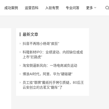
成功案例
运营百科
入驻有赞
专业问答
更多
最新文章
抖音不再陪小杨哥“疯狂”
科隆新材IPO：业绩波动、内控缺位或成
上市“拦路虎”
淘宝倒逼新风向：一场电商减负运动
博浪AI时代，阿里、华为“硬碰硬”
员工挂“罪牌”戴纸托手铐引质疑，80后王
云安创立的古茗又“翻车”了