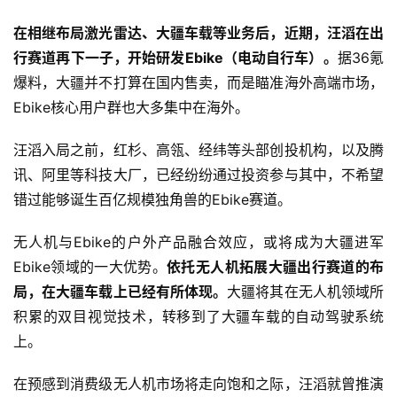
在相继布局激光雷达、大疆车载等业务后，近期，汪滔在出
行赛道再下一子，开始研发Ebike（电动自行车）。
据36氪
爆料，大疆并不打算在国内售卖，而是瞄准海外高端市场，
Ebike核心用户群也大多集中在海外。
汪滔入局之前，红杉、高瓴、经纬等头部创投机构，以及腾
讯、阿里等科技大厂，已经纷纷通过投资参与其中，不希望
错过能够诞生百亿规模独角兽的Ebike赛道。
无人机与Ebike的户外产品融合效应，或将成为大疆进军
Ebike领域的一大优势。
依托无人机拓展大疆出行赛道的布
局，在大疆车载上已经有所体现。
大疆将其在无人机领域所
积累的双目视觉技术，转移到了大疆车载的自动驾驶系统
上。
在预感到消费级无人机市场将走向饱和之际，汪滔就曾推演