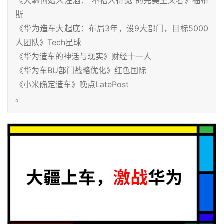
《大疆创始人汪滔：“不招人待见”的完美主义者》福布
斯
《华为造车大起底：布局3年，设9大部门，目标5000
人团队》Tech星球
《华为造车的神话与现实》财经十一人
《华为车BU部门战略优化》红色国际
《小米确定造车》晚点LatePost
。