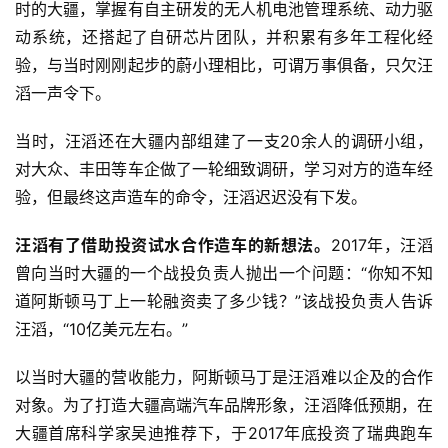
时的大疆，掌握有自主研发的无人机电池管理系统、动力驱
动系统，还搭起了自研芯片团队，并积累有多年工程化经
验，与当时刚刚起步的蔚小理相比，可谓万事俱备，只欠汪
滔一声令下。
当时，汪滔还在大疆内部组建了一支20余人的调研小组，
对大众、丰田等车企做了一轮细致调研，学习对方的造车经
验，但最终这声造车的命令，汪滔迟迟没有下发。
汪滔有了借助投资试水合作造车的新想法。
2017年，汪滔
曾向当时大疆的一个战投负责人抛出一个问题：“你知不知
道阿斯顿马丁上一轮融资卖了多少钱？”该战投负责人告诉
汪滔，“10亿美元左右。”
以当时大疆的营收能力，阿斯顿马丁是汪滔难以企及的合作
对象。为了打造大疆高端汽车品牌形象，汪滔降低预期，在
大疆首席科学家吴迪推荐下，于2017年底投资了瑞典跑车