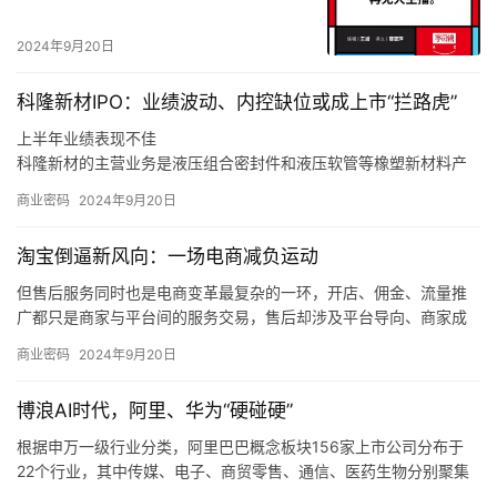
2024年9月20日
科隆新材IPO：业绩波动、内控缺位或成上市“拦路虎”
上半年业绩表现不佳
科隆新材的主营业务是液压组合密封件和液压软管等橡塑新材料产
品的研发、生产和销售，以及煤矿辅助运输设备的整车设计、生
商业密码
2024年9月20日
产、销售和维修，同时也为风电、军工、高铁等行业客户提供定制
化橡塑新材料产品。
淘宝倒逼新风向：一场电商减负运动
同时，如果未来煤炭主体能源地位被快速替代，下游客户新机装备
需求减少，科隆新材又未能拓展旧机维修业务，或是未能适应市场
但售后服务同时也是电商变革最复杂的一环，开店、佣金、流量推
变化、新技术和新产品未能顺应市场发展趋势，那么科隆新材就存
广都只是商家与平台间的服务交易，售后却涉及平台导向、商家成
在橡塑新材料产品经营业绩下滑的风险，甚至可能会对公司整体经
本和消费者体验三方，且受社会消费情绪变化、平台生态优劣的直
商业密码
2024年9月20日
营业绩造成不利影响。
接制约，是各方利益最难平衡的地方。
我们也发现，在这个过程中，电商平台的自我角色定位也在调整，
博浪AI时代，阿里、华为“硬碰硬”
从推出「仅退款」的游戏规则制定者、大家长，逐渐过渡到生态系
统的设计者、平衡商家和消费者利益的服务商。
根据申万一级行业分类，阿里巴巴概念板块156家上市公司分布于
22个行业，其中传媒、电子、商贸零售、通信、医药生物分别聚集
了50、25、13、11、9只概念股。