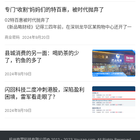
在分享创作心得、探讨音乐理念时，吴克群不再简单是一个综艺节
专门“收割”妈妈们的特百惠，被时代抛弃了
目的嘉宾，他也是作为一名原创音乐人出现在舞台上，让一切热爱
与纯粹都具象化。
02特百惠被时代抛弃了
于是，面对当下音乐生态的顽疾，新生代音乐人的困境，吴克群会
《新品略财经》记得三四年前，在深圳龙华区某购物中心还开了一
在稳定的音乐事业之外，积极参与各种原创音乐活动。
家特百惠的店，也曾在店里买过东西，当时的印象是特百惠的产品
商业密码
2024年9月20日
卖得还不错。
在《新品略财经》看来，特百惠既是时代的产物，也是被时代抛弃
县城消费的另一面：喝奶茶的少
的产物，这与消费环境、消费需求、市场竞争，乃至是与特百惠的
了，钓鱼的多了
传统商业模式等各方面密切相关。
从产品层面来说，特百惠是化学科技运用到日用物品的代表案例，
2024年9月19日
在特百惠诞生的年代，家庭有着食物保鲜难的痛点，特别是在冰箱
不普及的年代，特百惠犹如“刚需”般存在。
闪回科技二度冲刺港股，深陷盈利
困境，雷军看走眼了？
2024年9月19日
杭州有赞科技有限公司© 2012 - 2023 Youzan.com. All Rights Reserved