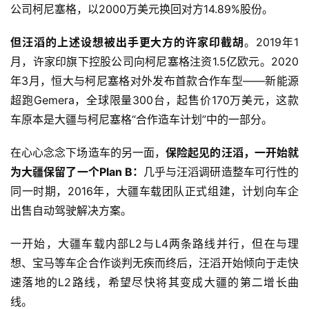
公司柯尼塞格，以2000万美元换回对方14.89%股份。
但汪滔的上述设想被出手更大方的许家印截胡
。2019年1
月，许家印旗下控股公司向柯尼塞格注资1.5亿欧元。2020
年3月，恒大与柯尼塞格对外发布首款合作车型——新能源
超跑Gemera，全球限量300台，起售价170万美元，这款
车原本是大疆与柯尼塞格“合作造车计划”中的一部分。
在心心念念下场造车的另一面，
保险起见的汪滔，一开始就
为大疆保留了一个Plan B：
几乎与汪滔调研造整车可行性的
同一时期，2016年，大疆车载团队正式组建，计划向车企
出售自动驾驶解决方案。
一开始，大疆车载内部L2与L4两条路线并行，但在与理
想、宝马等车企合作谈判无疾而终后，汪滔开始倾向于走快
速落地的L2路线，希望尽快将其变成大疆的第二增长曲
线。