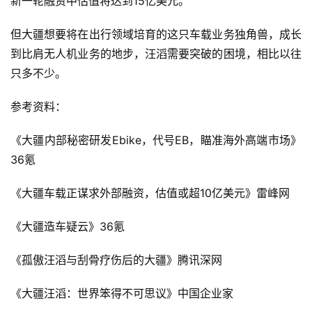
新一轮融资中估值将达到15亿美元。
但大疆想要将在出行领域培育的这只车载业务独角兽，成长
到比肩无人机业务的地步，汪滔需要突破的困境，相比以往
只多不少。
参考资料：
《大疆内部秘密研发Ebike，代号EB，瞄准海外高端市场》
36氪
《大疆车载正谋求外部融资，估值或超10亿美元》雷峰网
《大疆造车疑云》36氪
《孤傲汪滔与刮骨疗伤后的大疆》腾讯深网
《大疆汪滔：世界笨得不可思议》中国企业家