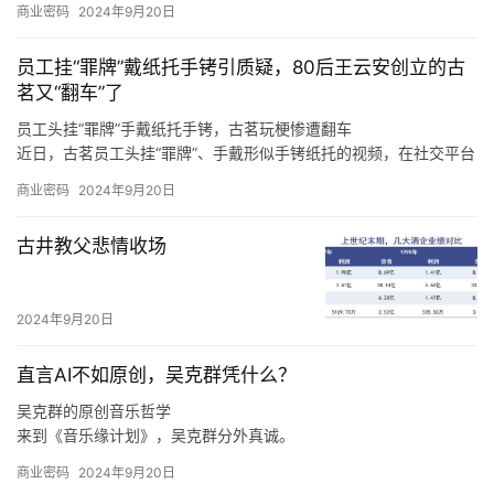
商业密码
2024年9月20日
根据申万一级行业分类，华为概念板块896家上市公司分布于28个
行业，其中，计算机、电子、机械设备、通信、电力设备分别聚集
员工挂“罪牌”戴纸托手铐引质疑，80后王云安创立的古
了220、193、92、65、61只概念股。
茗又“翻车”了
员工头挂“罪牌”手戴纸托手铐，古茗玩梗惨遭翻车
近日，古茗员工头挂“罪牌”、手戴形似手铐纸托的视频，在社交平台
上广泛传播，引发诸多网友热议。
商业密码
2024年9月20日
至于上海，王云安认为该市场毗邻浙江，因此会有一定的消费者基
础，但是上海奶茶行业竞争激烈，外卖比例很高，相对来说门店的
古井教父悲情收场
收益更难做好，“我们在进省会城市，以及大的一线城市的时候，我
们一定是做好准备了再去的，比如上海的消费者到底要什么，我们
进去应该怎么做才可以让更多的店做得更好，古茗能够给上海的消
2024年9月20日
费者带来什么样的不同呢，这些是我们要去思考的。
直言AI不如原创，吴克群凭什么？
吴克群的原创音乐哲学
来到《音乐缘计划》，吴克群分外真诚。
如此来看，吴克群选择参与《音乐缘计划》这一原创音乐综艺，正
商业密码
2024年9月20日
是源自于他与原创音乐人之间的惺惺相惜。