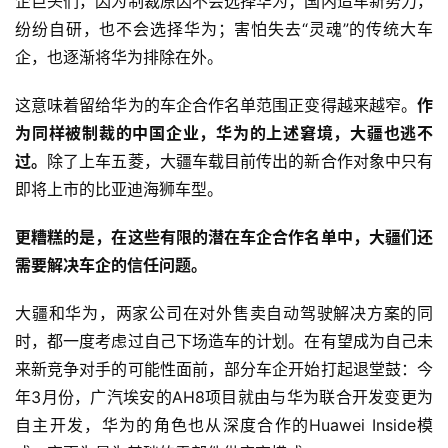
企巨头们，因为制裁原因不会选择华为；国内造车新势力，
纷纷自研，也不会选择华为；害怕失去“灵魂”的传统大车
企，也逐渐将华为排除在外。
这意味着留给华为的车企合作名单范围正变得越来越窄。
作
为同样被制裁的中国企业，华为的上述窘境，大疆也逃不
过。
除了上车五菱，大疆车载目前传出的新合作对象中只有
即将上市的比亚迪海狮车型。
更糟糕的是，在这些有限的潜在车企合作名单中，大疆们还
需要解决车企的信任问题。
大疆和华为，两家公司在对外售卖自动驾驶解决方案的同
时，都一度考虑过自己下场造车的计划。在有望成为自己未
来新竞争对手的可能性面前，部分车企开始打起退堂鼓：今
年3月份，广汽埃安的AH8项目就由与华为联合开发变更为
自主开发，华为的角色也从深度合作的Huawei Inside模