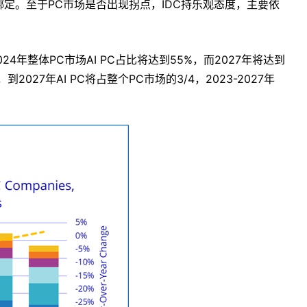
定。至于PC市场是否出现拐点，IDC持乐观态度，主要依
24年整体PC市场AI PC占比将达到55%，而2027年将达到
到2027年AI PC将占整个PC市场的3/4，2023-2027年