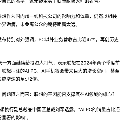
少自己的名字，这无疑坐实了联想组装大师的名号。
联想作为国内超一线科技公司的影响力和体量，仍然以组装
外界诟病，未免离公众的期待距离太远。
布特别对外强调，PC以外业务营收占比近47%，再创历史
庆一方面继续给投资人打气，表示联想在2024年两个季度前
想押注的AI PC、AI手机将会带来巨大的增长空间，甚至
设施增速的至少2倍。
问题随之而来：联想的基因能否支撑其在AI领域的雄心？
想执行副总裁兼中国区总裁刘军透露，“AI PC的销量占比还
显著的影响”。