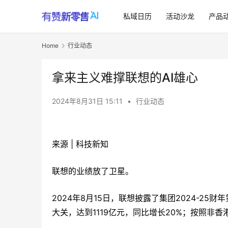
私域日历
活动沙龙
产品
Home
行业动态
拿来主义难撑联想的AI雄心
2024年8月31日 15:11
•
行业动态
来源 | 科技新知
联想的业绩放了卫星。
2024年8月15日，联想披露了集团2024-25
大关，达到1119亿元，同比增长20%；按照非