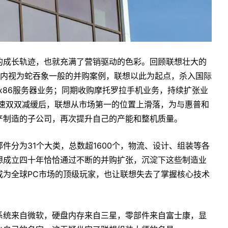
的成长轨迹，也就充满了营销驱动的色彩。回顾联想壮大的
业务，业内视为蛇吞象一般的并购案例，联想以此为起点，杀入国际
M x86服务器业务；同期收购摩托罗拉手机业务，持续扩张业
增速双双减缓后，联想从市场第一的位置上滑落，为与惠普和
产制造的子公司，再次提升自己的产能和整机质量。
件分为31个大类，总数超1600个，物流、设计、组装等各
想成立四十年恰恰通过不断的并购扩张，沉淀下这些制造业
成为全球PC市场的顶级玩家，也让联想失去了掌握核心技术
系统来自微软，硬盘内存来自三星，零部件来自富士康，显