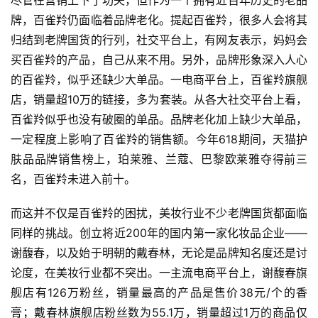
尽管在营销上下了功夫，但作为一个拥有近百年历史的老品
牌，百雀羚仍面临着品牌老化。提起百雀羚，很多人会将其
归结到老牌国货的行列，社交平台上，有网友表示，妈妈会
买百雀羚的产品，自己从来不用。另外，品牌形象深入人心
的百雀羚，似乎还缺少大单品。一电商平台上，百雀羚旗舰
店，销量超10万的链接，多为套装。从各大社交平台上看，
百雀羚似乎也没有破圈的单品。品牌老化加上缺少大单品，
一定程度上影响了百雀羚的销售额。今年618期间，天猫护
肤品品牌销售榜上，珀莱雅、兰蔻、巴黎欧莱雅夺得前三
名，百雀羚未进入前十。
而这并不仅是百雀羚的困扰，美妆行业不少老牌国货都面临
同样的挑战。创立将近200年的国内第一家化妆品企业——
谢馥春，以及始于明朝的戴春林，无论是品牌知名度还是讨
论度，在美妆行业都不突出。一主流电商平台上，谢馥春旗
舰店有126万粉丝，销量最高的产品是售价38元/个的香
膏；戴春林旗舰店粉丝数为55.1万，销量超过1万的商品仅