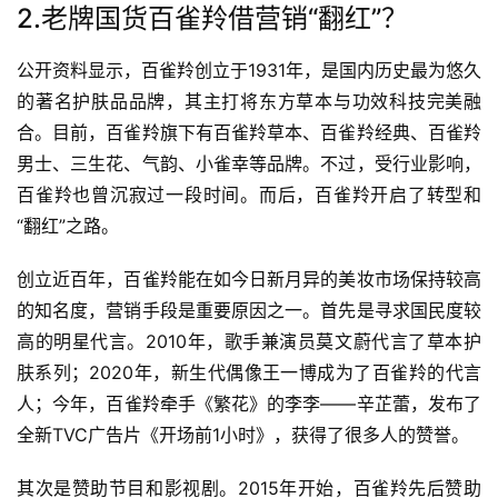
2.老牌国货百雀羚借营销“翻红”？
公开资料显示，百雀羚创立于1931年，是国内历史最为悠久
的著名护肤品品牌，其主打将东方草本与功效科技完美融
合。目前，百雀羚旗下有百雀羚草本、百雀羚经典、百雀羚
男士、三生花、气韵、小雀幸等品牌。不过，受行业影响，
百雀羚也曾沉寂过一段时间。而后，百雀羚开启了转型和
“翻红”之路。
创立近百年，百雀羚能在如今日新月异的美妆市场保持较高
的知名度，营销手段是重要原因之一。首先是寻求国民度较
高的明星代言。2010年，歌手兼演员莫文蔚代言了草本护
肤系列；2020年，新生代偶像王一博成为了百雀羚的代言
人；今年，百雀羚牵手《繁花》的李李——辛芷蕾，发布了
全新TVC广告片《开场前1小时》，获得了很多人的赞誉。
其次是赞助节目和影视剧。2015年开始，百雀羚先后赞助