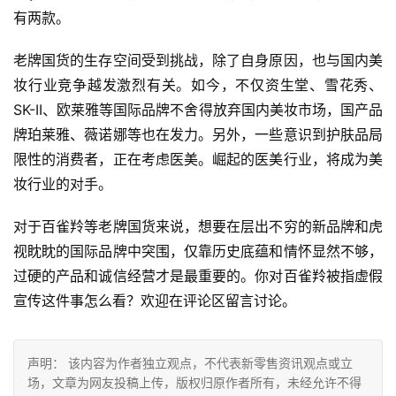
有两款。
老牌国货的生存空间受到挑战，除了自身原因，也与国内美
妆行业竞争越发激烈有关。如今，不仅资生堂、雪花秀、
SK-II、欧莱雅等国际品牌不舍得放弃国内美妆市场，国产品
牌珀莱雅、薇诺娜等也在发力。另外，一些意识到护肤品局
限性的消费者，正在考虑医美。崛起的医美行业，将成为美
妆行业的对手。
对于百雀羚等老牌国货来说，想要在层出不穷的新品牌和虎
视眈眈的国际品牌中突围，仅靠历史底蕴和情怀显然不够，
过硬的产品和诚信经营才是最重要的。你对百雀羚被指虚假
宣传这件事怎么看？欢迎在评论区留言讨论。
声明： 该内容为作者独立观点，不代表新零售资讯观点或立
场，文章为网友投稿上传，版权归原作者所有，未经允许不得