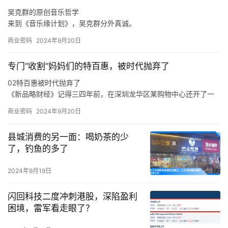
吴克群的原创音乐哲学
来到《音乐缘计划》，吴克群分外真诚。
如此来看，吴克群选择参与《音乐缘计划》这一原创音乐综艺，正
商业密码
2024年9月20日
是源自于他与原创音乐人之间的惺惺相惜。
在分享创作心得、探讨音乐理念时，吴克群不再简单是一个综艺节
专门“收割”妈妈们的特百惠，被时代抛弃了
目的嘉宾，他也是作为一名原创音乐人出现在舞台上，让一切热爱
与纯粹都具象化。
02特百惠被时代抛弃了
于是，面对当下音乐生态的顽疾，新生代音乐人的困境，吴克群会
《新品略财经》记得三四年前，在深圳龙华区某购物中心还开了一
在稳定的音乐事业之外，积极参与各种原创音乐活动。
家特百惠的店，也曾在店里买过东西，当时的印象是特百惠的产品
商业密码
2024年9月20日
卖得还不错。
在《新品略财经》看来，特百惠既是时代的产物，也是被时代抛弃
县城消费的另一面：喝奶茶的少
的产物，这与消费环境、消费需求、市场竞争，乃至是与特百惠的
了，钓鱼的多了
传统商业模式等各方面密切相关。
从产品层面来说，特百惠是化学科技运用到日用物品的代表案例，
2024年9月19日
在特百惠诞生的年代，家庭有着食物保鲜难的痛点，特别是在冰箱
不普及的年代，特百惠犹如“刚需”般存在。
闪回科技二度冲刺港股，深陷盈利
困境，雷军看走眼了？