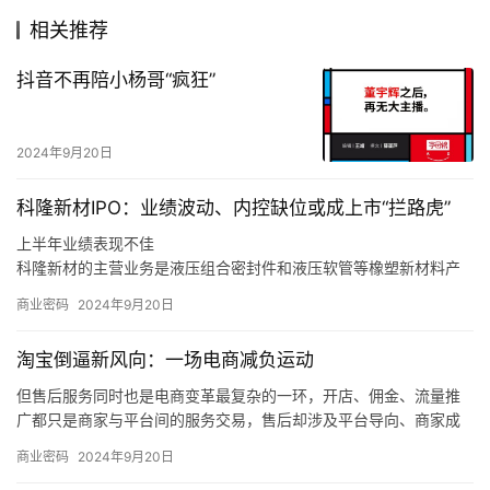
相关推荐
抖音不再陪小杨哥“疯狂”
2024年9月20日
科隆新材IPO：业绩波动、内控缺位或成上市“拦路虎”
上半年业绩表现不佳
科隆新材的主营业务是液压组合密封件和液压软管等橡塑新材料产
品的研发、生产和销售，以及煤矿辅助运输设备的整车设计、生
商业密码
2024年9月20日
产、销售和维修，同时也为风电、军工、高铁等行业客户提供定制
化橡塑新材料产品。
淘宝倒逼新风向：一场电商减负运动
同时，如果未来煤炭主体能源地位被快速替代，下游客户新机装备
需求减少，科隆新材又未能拓展旧机维修业务，或是未能适应市场
但售后服务同时也是电商变革最复杂的一环，开店、佣金、流量推
变化、新技术和新产品未能顺应市场发展趋势，那么科隆新材就存
广都只是商家与平台间的服务交易，售后却涉及平台导向、商家成
在橡塑新材料产品经营业绩下滑的风险，甚至可能会对公司整体经
本和消费者体验三方，且受社会消费情绪变化、平台生态优劣的直
商业密码
2024年9月20日
营业绩造成不利影响。
接制约，是各方利益最难平衡的地方。