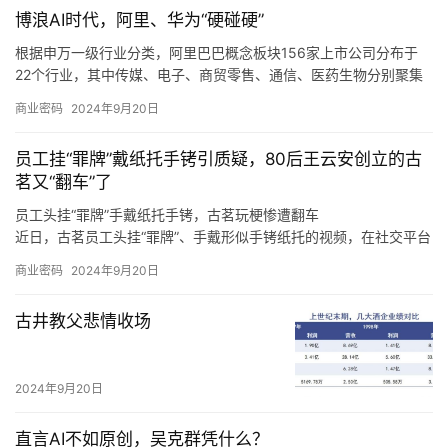
我们也发现，在这个过程中，电商平台的自我角色定位也在调整，
博浪AI时代，阿里、华为“硬碰硬”
从推出「仅退款」的游戏规则制定者、大家长，逐渐过渡到生态系
统的设计者、平衡商家和消费者利益的服务商。
根据申万一级行业分类，阿里巴巴概念板块156家上市公司分布于
22个行业，其中传媒、电子、商贸零售、通信、医药生物分别聚集
了50、25、13、11、9只概念股。
商业密码
2024年9月20日
根据申万一级行业分类，华为概念板块896家上市公司分布于28个
行业，其中，计算机、电子、机械设备、通信、电力设备分别聚集
员工挂“罪牌”戴纸托手铐引质疑，80后王云安创立的古
了220、193、92、65、61只概念股。
茗又“翻车”了
员工头挂“罪牌”手戴纸托手铐，古茗玩梗惨遭翻车
近日，古茗员工头挂“罪牌”、手戴形似手铐纸托的视频，在社交平台
上广泛传播，引发诸多网友热议。
商业密码
2024年9月20日
至于上海，王云安认为该市场毗邻浙江，因此会有一定的消费者基
础，但是上海奶茶行业竞争激烈，外卖比例很高，相对来说门店的
古井教父悲情收场
收益更难做好，“我们在进省会城市，以及大的一线城市的时候，我
们一定是做好准备了再去的，比如上海的消费者到底要什么，我们
进去应该怎么做才可以让更多的店做得更好，古茗能够给上海的消
2024年9月20日
费者带来什么样的不同呢，这些是我们要去思考的。
直言AI不如原创，吴克群凭什么？