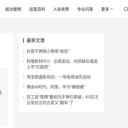
成功案例
运营百科
入驻有赞
专业问答
更多
最新文章
抖音不再陪小杨哥“疯狂”
科隆新材IPO：业绩波动、内控缺位或成
上市“拦路虎”
淘宝倒逼新风向：一场电商减负运动
博浪AI时代，阿里、华为“硬碰硬”
满
员工挂“罪牌”戴纸托手铐引质疑，80后王
云安创立的古茗又“翻车”了