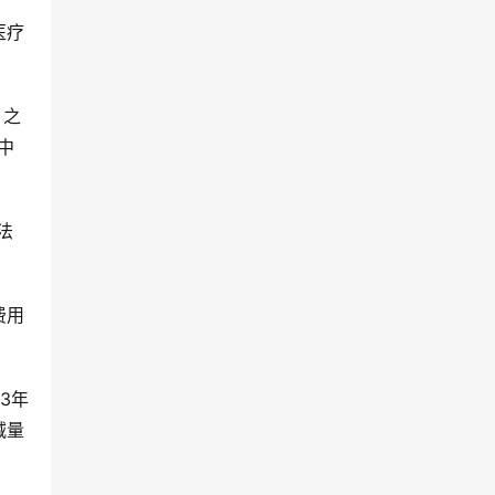
医疗
，之
中
法
费用
3年
减量