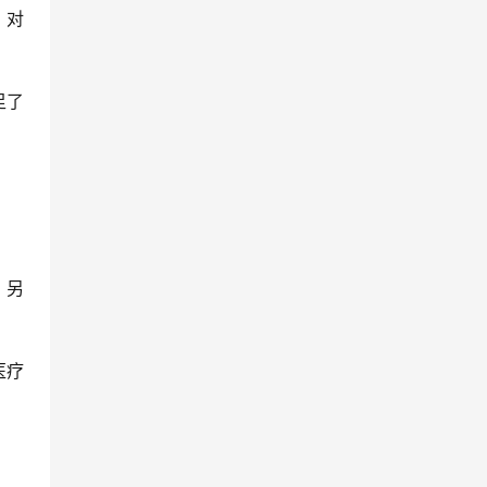
，对
足了
；另
。
医疗