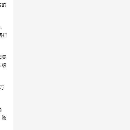
等的
元，
药扭
起集
市级
6万
痛
，随