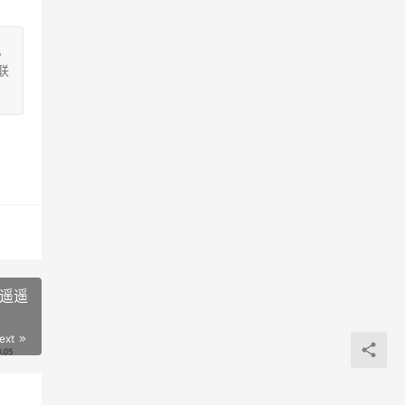
。
联
“遥遥
ext