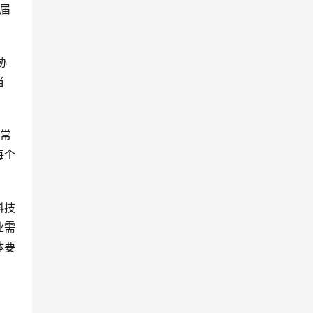
届
协
当
非常
每个
科技
业需
体要