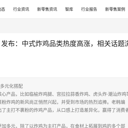
动态
行业资讯
新零售资讯
智库
行业报告
新零售案例
》发布：中式炸鸡品类热度高涨，相关话题
及多元化搭配
核心产品，比如临榆炸鸡腿、宫拉拉蒜香炸鸡、虎头炸·潮汕炸鸡
裹粉炸鸡的新风尚正悄然兴起，并受到市场的热烈追捧。老韩煸
出了主打不裹粉的炸鸡产品，从口感上打造差异化，赢得了消费
更加多元，除了以炸鸡为主打产品，在食材上拓展到鸡的多个部