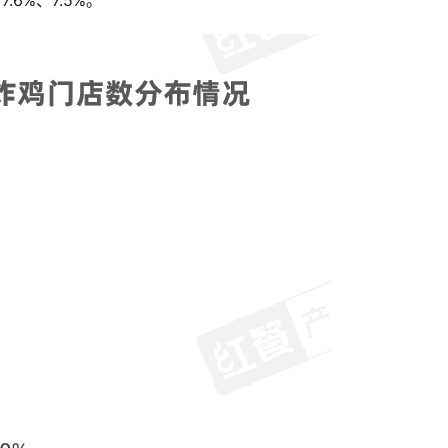
6%、7.5%。