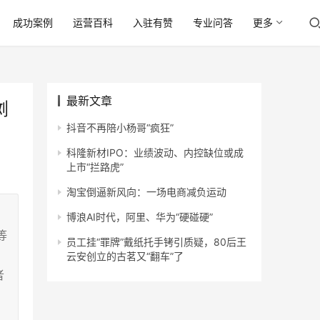
成功案例
运营百科
入驻有赞
专业问答
更多
最新文章
浏
抖音不再陪小杨哥“疯狂”
科隆新材IPO：业绩波动、内控缺位或成
上市“拦路虎”
淘宝倒逼新风向：一场电商减负运动
博浪AI时代，阿里、华为“硬碰硬”
等
员工挂“罪牌”戴纸托手铐引质疑，80后王
云安创立的古茗又“翻车”了
者