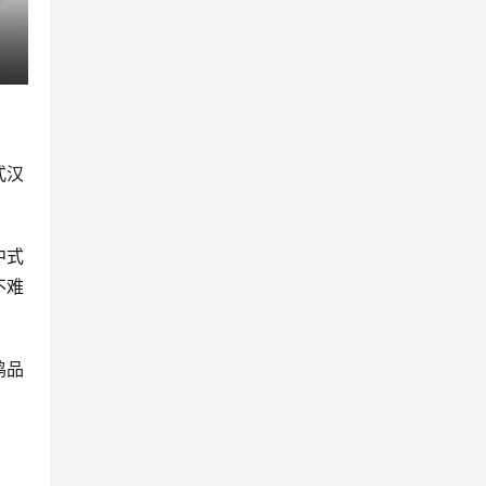
式汉
中式
不难
鸡品