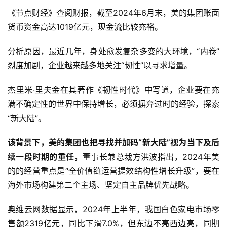
《节点财经》查阅财报，截至2024年6月末，美的集团账面
货币资金高达1019亿元，现金流比较充裕。
分析原因，最近几年，身处愈发复杂多变的大环境，“内卷”
烈度加剧，企业越来越多地关注“韧性”以寻求增量。
杰里米·里夫金在其著作《韧性时代》中写道，企业要在充
满不确定性的世界中保持增长，必须摒弃过时的经验，探索
“新大陆”。
该背景下，美的集团也把寻找并加码“新大陆”视为当下及后
续一段时期的重任，
董事长兼总裁方洪波指出，2024年美
的的经营重点是“全价值链运营提效结构性增长升级”，要在
海外市场构建第二个主场、坚定自主品牌优先战略。
奥维云网数据显示，2024年上半年，我国白色家电市场零
售额2319亿元，同比下滑7.0%，但东边不亮西边亮，同期