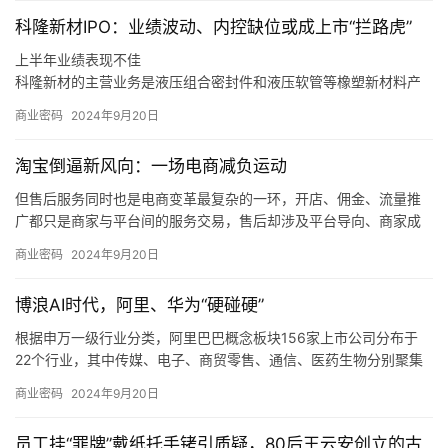
科隆新材IPO：业绩波动、内控缺位或成上市“拦路虎”
上半年业绩表现不佳
科隆新材的主营业务是液压组合密封件和液压软管等橡塑新材料产
品的研发、生产和销售，以及煤矿辅助运输设备的整车设计、生
商业密码
2024年9月20日
产、销售和维修，同时也为风电、军工、高铁等行业客户提供定制
化橡塑新材料产品。
淘宝倒逼新风向：一场电商减负运动
同时，如果未来煤炭主体能源地位被快速替代，下游客户新机装备
需求减少，科隆新材又未能拓展旧机维修业务，或是未能适应市场
但售后服务同时也是电商变革最复杂的一环，开店、佣金、流量推
变化、新技术和新产品未能顺应市场发展趋势，那么科隆新材就存
广都只是商家与平台间的服务交易，售后却涉及平台导向、商家成
在橡塑新材料产品经营业绩下滑的风险，甚至可能会对公司整体经
本和消费者体验三方，且受社会消费情绪变化、平台生态优劣的直
商业密码
2024年9月20日
营业绩造成不利影响。
接制约，是各方利益最难平衡的地方。
我们也发现，在这个过程中，电商平台的自我角色定位也在调整，
博浪AI时代，阿里、华为“硬碰硬”
从推出「仅退款」的游戏规则制定者、大家长，逐渐过渡到生态系
统的设计者、平衡商家和消费者利益的服务商。
根据申万一级行业分类，阿里巴巴概念板块156家上市公司分布于
22个行业，其中传媒、电子、商贸零售、通信、医药生物分别聚集
了50、25、13、11、9只概念股。
商业密码
2024年9月20日
根据申万一级行业分类，华为概念板块896家上市公司分布于28个
行业，其中，计算机、电子、机械设备、通信、电力设备分别聚集
员工挂“罪牌”戴纸托手铐引质疑，80后王云安创立的古
了220、193、92、65、61只概念股。