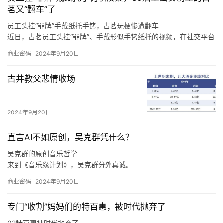
茗又“翻车”了
员工头挂“罪牌”手戴纸托手铐，古茗玩梗惨遭翻车
近日，古茗员工头挂“罪牌”、手戴形似手铐纸托的视频，在社交平台
上广泛传播，引发诸多网友热议。
商业密码
2024年9月20日
至于上海，王云安认为该市场毗邻浙江，因此会有一定的消费者基
础，但是上海奶茶行业竞争激烈，外卖比例很高，相对来说门店的
古井教父悲情收场
收益更难做好，“我们在进省会城市，以及大的一线城市的时候，我
们一定是做好准备了再去的，比如上海的消费者到底要什么，我们
进去应该怎么做才可以让更多的店做得更好，古茗能够给上海的消
2024年9月20日
费者带来什么样的不同呢，这些是我们要去思考的。
直言AI不如原创，吴克群凭什么？
吴克群的原创音乐哲学
来到《音乐缘计划》，吴克群分外真诚。
如此来看，吴克群选择参与《音乐缘计划》这一原创音乐综艺，正
商业密码
2024年9月20日
是源自于他与原创音乐人之间的惺惺相惜。
在分享创作心得、探讨音乐理念时，吴克群不再简单是一个综艺节
专门“收割”妈妈们的特百惠，被时代抛弃了
目的嘉宾，他也是作为一名原创音乐人出现在舞台上，让一切热爱
与纯粹都具象化。
02特百惠被时代抛弃了