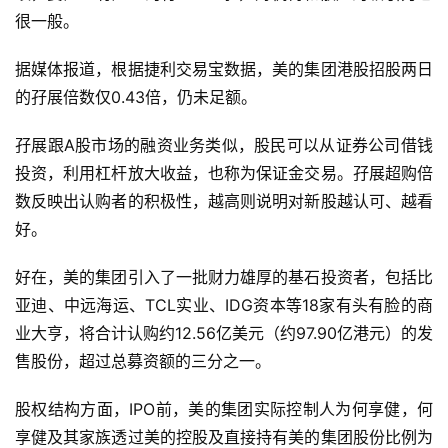
很一般。
据媒体报道，根据捷利交易宝数据，美的集团港股招股两日
的孖展倍数仅0.43倍，仍未足额。
孖展跟A股市场的融资业务类似，股民可以从证券公司借钱
投资，利用杠杆放大收益，也称为保证金交易。孖展超购倍
数反映出认购者的积极性，越高则说明对新股越认可、越看
好。
好在，美的集团引入了一批财力雄厚的基石投资者，包括比
亚迪、中远海运、TCL实业、IDG资本等18家有头有脸的商
业大亨，将合计认购约12.56亿美元（约97.90亿港元）的发
售股份，超过总募资额的三分之一。
股权结构方面，IPO前，美的集团实际控制人为何享健，何
享健及其家族透过美的控股及直接持有美的集团股份比例为