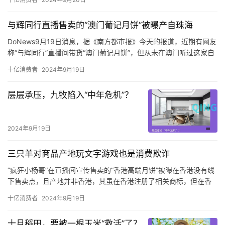
黄先生称，自己7月27号在台州黄岩吾悦广场买了小米折叠式4，花
了8999元，旧手机抵给它1999，付了7000元。
与辉同行直播售卖的“澳门葡记月饼”被曝产自珠海
黄先生把这部小米折叠屏手机送到销售门店，由对方寄去售后，他
提供了一张照片，说是寄出前快递员拍的。
DoNews9月19日消息，据《南方都市报》今天的报道，近期有网友
称“与辉同行”直播间带货“澳门葡记月饼”，但从未在澳门听过这家自
称“澳门老字号”的葡记食品。
十亿消费者
2024年9月19日
涉事月饼生产商珠海葡记食品有限公司的工作人员告诉南都记者，
葡记是一个澳门品牌，在澳门注册过商标但无门店，目前只在珠海
​层层承压，九牧陷入“中年危机”？
开设门店。而在“澳门葡记月饼”各平台的网店中，详情均显示旗下多
款产品产地、发货地为珠海，但推广内容里多次出现“澳门老字号”
“澳门必吃”的字样，宣传视频里更出现“澳门老师傅制作”“在澳门要。
2024年9月19日
三只羊对商品产地玩文字游戏也是消费欺诈
“疯狂小杨哥”在直播间宣传售卖的“香港高端月饼”被曝在香港没有线
下售卖点，且产地并非香港，其虽在香港注册了相关商标，但在香
港无实体门店，实际运营方为广州公司。
十亿消费者
2024年9月19日
在粉丝众多的直播间大肆宣传的“香港高端月饼”，却被曝在香港并无
线下销售点，产地也非香港，而是在内地生产销售。
十月稻田，要被一根玉米“救活”了？