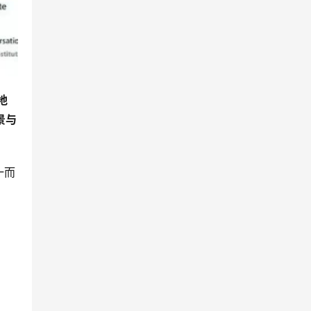
地
景与
一而
。