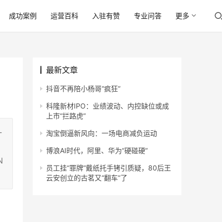
成功案例
运营百科
入驻有赞
专业问答
更多
最新文章
抖音不再陪小杨哥“疯狂”
科隆新材IPO：业绩波动、内控缺位或成
上市“拦路虎”
一
淘宝倒逼新风向：一场电商减负运动
博浪AI时代，阿里、华为“硬碰硬”
N
员工挂“罪牌”戴纸托手铐引质疑，80后王
云安创立的古茗又“翻车”了