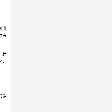
吸引
群资
，并
亿，
的激