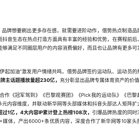
步，品牌想要刷出更多存在感，就需要进阶动作，借势热点制造品
而抖音生态在热点打造方面具有丰富的经验和优势，在赛程前后
能够满足不同圈层用户的内容消费偏好，而且也让品牌有更多可
“伊起加油”激发用户情绪共鸣，借势品牌签约运动队、运动员的
牌主话题播放量超230亿，
充分彰显出品牌专属体育资产的价
合作《冠军驾到》《巴黎观赛团》《Pick我的运动队》《巴黎
员多元内容维度，并联动新华网等头部媒体和抖音头部达人矩阵扩
过1亿，4大内容IP累计登上热榜108次，
引爆品牌热度的同时
+媒体，产出6000+条优质内容，深度合作了新华网等10家头