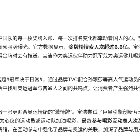
中国队的每一枚奖牌入账、每一次排名变化都牵动着国人的心。
高频强势曝光。官方数据显示，
奖牌榜搜索人次超过6.6亿。
宝
得金牌时会有推送，宝洁作为奥运伙伴助力冠军范为奥运健儿喝
话题#冠军决于日常#，通过品牌TVC配合孙颖莎等高人气运动员
活中找到奥运冠军与普通人之间的共鸣点，让消费者产生强烈共
出一张更贴合奥运情绪的“激情牌”。宝洁尝试了巨量引擎创新互
为心仪的运动员或运动队加油喝彩，最终
参与喝彩互动总人次
情绪，在互动参与中强化了品牌与奥运的关联，加深了品牌与用