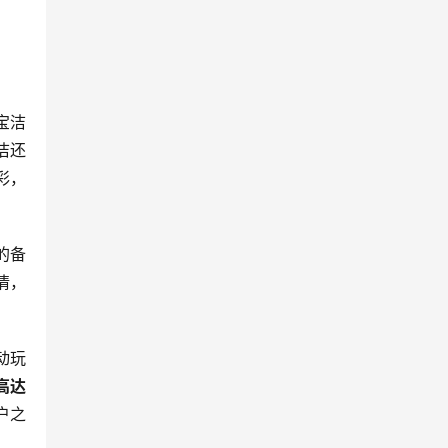
宝洁
洁还
彩，
的备
情，
动玩
高达
户之