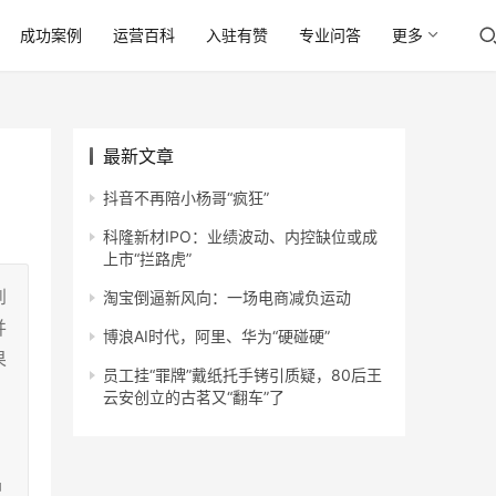
成功案例
运营百科
入驻有赞
专业问答
更多
最新文章
抖音不再陪小杨哥“疯狂”
科隆新材IPO：业绩波动、内控缺位或成
上市“拦路虎”
到
淘宝倒逼新风向：一场电商减负运动
并
博浪AI时代，阿里、华为“硬碰硬”
果
员工挂“罪牌”戴纸托手铐引质疑，80后王
云安创立的古茗又“翻车”了
品