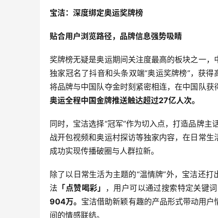
宝洁：深度绑定奥运奖牌榜
贴合用户浏览路径，品牌信息强势吸睛
奖牌榜无疑是奥运期间关注度最高的板块之一，
独家冠名了抖音和头条双端“奥运奖牌榜”，获得
将品牌与中国队夺金时刻紧密相连，在中国队获
奥运全程中国金牌推送触达超过27亿人次。
同时，宝洁选择“冠军”作为切入点，打造品牌主
战开包视频和奥运村探访等独家内容，在日常生
成功实现传播破圈与人群拉新。
除了以日常生活为主题的“温情牌”外，宝洁还打
法
「点赞喝彩」
，用户可以通过搜索特定关键词
904万。
宝洁借助新颖有趣的产品形式带动用户
间的情感联结。