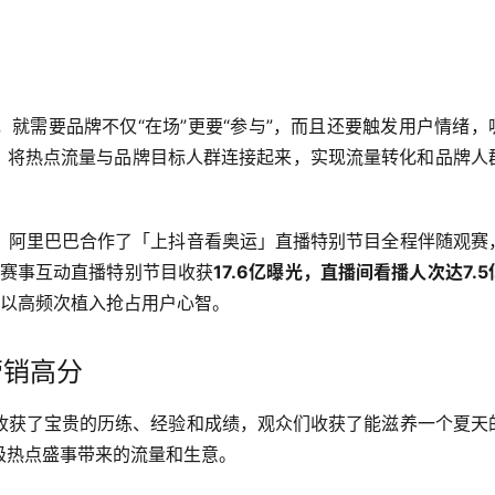
就需要品牌不仅“在场”更要“参与”，而且还要触发用户情绪，
条，将热点流量与品牌目标人群连接起来，实现流量转化和品牌人
。阿里巴巴合作了「上抖音看奥运」直播特别节目全程伴随观赛
场赛事互动直播特别节目收获
17.6亿曝光，直播间看播人次达7.5
」以高频次植入抢占用户心智。
营销高分
收获了宝贵的历练、经验和成绩，观众们收获了能滋养一个夏天
级热点盛事带来的流量和生意。