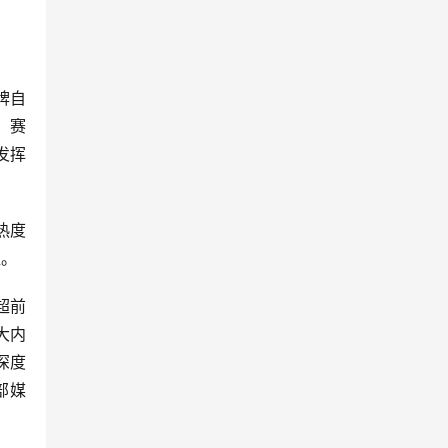
牌自
、赛
发挥
热度
值。
超前
大内
深度
部媒