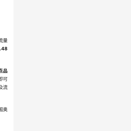
流量
48
点品
即可
及流
国奥