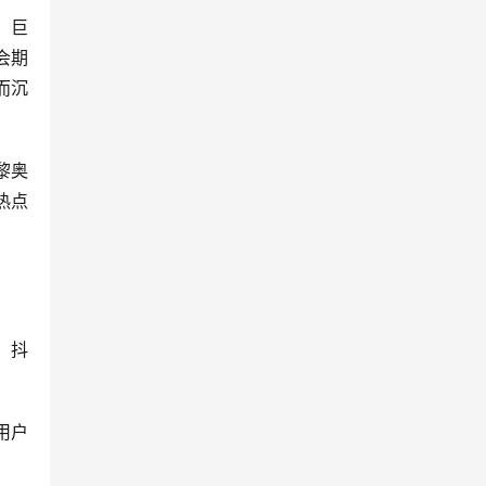
，巨
会期
而沉
黎奥
热点
，抖
用户