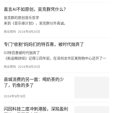
上广泛传播，引发诸多网友热议。
商业密码
2024年9月20日
至于上海，王云安认为该市场毗邻浙江，因此会有一定的消费者基
础，但是上海奶茶行业竞争激烈，外卖比例很高，相对来说门店的
古井教父悲情收场
收益更难做好，“我们在进省会城市，以及大的一线城市的时候，我
们一定是做好准备了再去的，比如上海的消费者到底要什么，我们
进去应该怎么做才可以让更多的店做得更好，古茗能够给上海的消
2024年9月20日
费者带来什么样的不同呢，这些是我们要去思考的。
直言AI不如原创，吴克群凭什么？
吴克群的原创音乐哲学
来到《音乐缘计划》，吴克群分外真诚。
如此来看，吴克群选择参与《音乐缘计划》这一原创音乐综艺，正
商业密码
2024年9月20日
是源自于他与原创音乐人之间的惺惺相惜。
在分享创作心得、探讨音乐理念时，吴克群不再简单是一个综艺节
专门“收割”妈妈们的特百惠，被时代抛弃了
目的嘉宾，他也是作为一名原创音乐人出现在舞台上，让一切热爱
与纯粹都具象化。
02特百惠被时代抛弃了
于是，面对当下音乐生态的顽疾，新生代音乐人的困境，吴克群会
《新品略财经》记得三四年前，在深圳龙华区某购物中心还开了一
在稳定的音乐事业之外，积极参与各种原创音乐活动。
家特百惠的店，也曾在店里买过东西，当时的印象是特百惠的产品
商业密码
2024年9月20日
卖得还不错。
在《新品略财经》看来，特百惠既是时代的产物，也是被时代抛弃