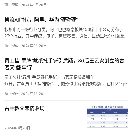
品的研发、生产和销售，以及煤矿辅助运输设备的整车设计、生
商业密码
2024年9月20日
产、销售和维修，同时也为风电、军工、高铁等行业客户提供定制
化橡塑新材料产品。
淘宝倒逼新风向：一场电商减负运动
同时，如果未来煤炭主体能源地位被快速替代，下游客户新机装备
需求减少，科隆新材又未能拓展旧机维修业务，或是未能适应市场
但售后服务同时也是电商变革最复杂的一环，开店、佣金、流量推
变化、新技术和新产品未能顺应市场发展趋势，那么科隆新材就存
广都只是商家与平台间的服务交易，售后却涉及平台导向、商家成
在橡塑新材料产品经营业绩下滑的风险，甚至可能会对公司整体经
本和消费者体验三方，且受社会消费情绪变化、平台生态优劣的直
商业密码
2024年9月20日
营业绩造成不利影响。
接制约，是各方利益最难平衡的地方。
我们也发现，在这个过程中，电商平台的自我角色定位也在调整，
博浪AI时代，阿里、华为“硬碰硬”
从推出「仅退款」的游戏规则制定者、大家长，逐渐过渡到生态系
统的设计者、平衡商家和消费者利益的服务商。
根据申万一级行业分类，阿里巴巴概念板块156家上市公司分布于
22个行业，其中传媒、电子、商贸零售、通信、医药生物分别聚集
了50、25、13、11、9只概念股。
商业密码
2024年9月20日
根据申万一级行业分类，华为概念板块896家上市公司分布于28个
行业，其中，计算机、电子、机械设备、通信、电力设备分别聚集
员工挂“罪牌”戴纸托手铐引质疑，80后王云安创立的古
了220、193、92、65、61只概念股。
茗又“翻车”了
员工头挂“罪牌”手戴纸托手铐，古茗玩梗惨遭翻车
近日，古茗员工头挂“罪牌”、手戴形似手铐纸托的视频，在社交平台