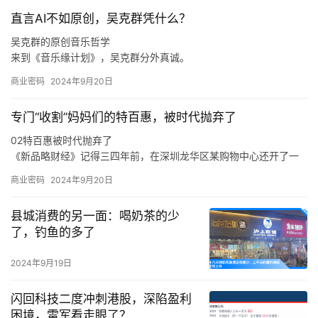
直言AI不如原创，吴克群凭什么？
吴克群的原创音乐哲学
来到《音乐缘计划》，吴克群分外真诚。
如此来看，吴克群选择参与《音乐缘计划》这一原创音乐综艺，正
商业密码
2024年9月20日
是源自于他与原创音乐人之间的惺惺相惜。
在分享创作心得、探讨音乐理念时，吴克群不再简单是一个综艺节
专门“收割”妈妈们的特百惠，被时代抛弃了
目的嘉宾，他也是作为一名原创音乐人出现在舞台上，让一切热爱
与纯粹都具象化。
02特百惠被时代抛弃了
于是，面对当下音乐生态的顽疾，新生代音乐人的困境，吴克群会
《新品略财经》记得三四年前，在深圳龙华区某购物中心还开了一
在稳定的音乐事业之外，积极参与各种原创音乐活动。
家特百惠的店，也曾在店里买过东西，当时的印象是特百惠的产品
商业密码
2024年9月20日
卖得还不错。
在《新品略财经》看来，特百惠既是时代的产物，也是被时代抛弃
县城消费的另一面：喝奶茶的少
的产物，这与消费环境、消费需求、市场竞争，乃至是与特百惠的
了，钓鱼的多了
传统商业模式等各方面密切相关。
从产品层面来说，特百惠是化学科技运用到日用物品的代表案例，
2024年9月19日
在特百惠诞生的年代，家庭有着食物保鲜难的痛点，特别是在冰箱
不普及的年代，特百惠犹如“刚需”般存在。
闪回科技二度冲刺港股，深陷盈利
困境，雷军看走眼了？