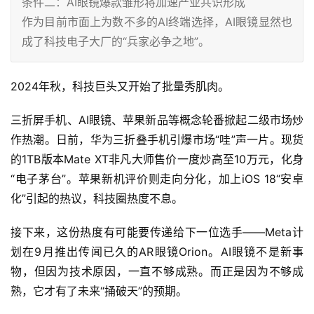
条件二：AI眼镜爆款雏形将加速产业共识形成
作为目前市面上为数不多的AI终端选择，AI眼镜显然也
成了科技电子大厂的“兵家必争之地”。
2024年秋，科技巨头又开始了批量秀肌肉。
三折屏手机、AI眼镜、苹果新品等概念轮番掀起二级市场炒
作热潮。日前，华为三折叠手机引爆市场“哇”声一片。现货
的1TB版本Mate XT非凡大师售价一度炒高至10万元，化身
“电子茅台”。苹果新机评价则走向分化，加上iOS 18“安卓
化”引起的热议，科技圈热度不息。
接下来，这份热度有可能要传递给下一位选手——Meta计
划在9月推出传闻已久的AR眼镜Orion。AI眼镜不是新事
物，但因为技术原因，一直不够成熟。而正是因为不够成
熟，它才有了未来“捅破天”的预期。