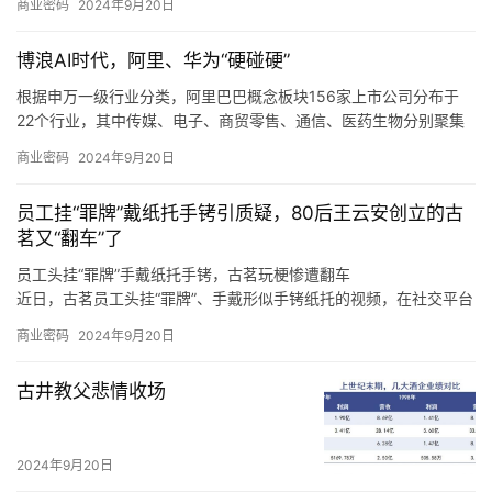
商业密码
2024年9月20日
营业绩造成不利影响。
接制约，是各方利益最难平衡的地方。
我们也发现，在这个过程中，电商平台的自我角色定位也在调整，
博浪AI时代，阿里、华为“硬碰硬”
从推出「仅退款」的游戏规则制定者、大家长，逐渐过渡到生态系
统的设计者、平衡商家和消费者利益的服务商。
根据申万一级行业分类，阿里巴巴概念板块156家上市公司分布于
22个行业，其中传媒、电子、商贸零售、通信、医药生物分别聚集
了50、25、13、11、9只概念股。
商业密码
2024年9月20日
根据申万一级行业分类，华为概念板块896家上市公司分布于28个
行业，其中，计算机、电子、机械设备、通信、电力设备分别聚集
员工挂“罪牌”戴纸托手铐引质疑，80后王云安创立的古
了220、193、92、65、61只概念股。
茗又“翻车”了
员工头挂“罪牌”手戴纸托手铐，古茗玩梗惨遭翻车
近日，古茗员工头挂“罪牌”、手戴形似手铐纸托的视频，在社交平台
上广泛传播，引发诸多网友热议。
商业密码
2024年9月20日
至于上海，王云安认为该市场毗邻浙江，因此会有一定的消费者基
础，但是上海奶茶行业竞争激烈，外卖比例很高，相对来说门店的
古井教父悲情收场
收益更难做好，“我们在进省会城市，以及大的一线城市的时候，我
们一定是做好准备了再去的，比如上海的消费者到底要什么，我们
进去应该怎么做才可以让更多的店做得更好，古茗能够给上海的消
2024年9月20日
费者带来什么样的不同呢，这些是我们要去思考的。