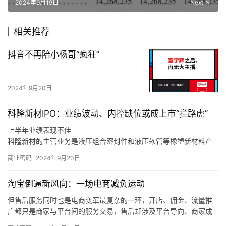
2024年9月19日
Next
相关推荐
抖音不再陪小杨哥“疯狂”
2024年9月20日
科隆新材IPO：业绩波动、内控缺位或成上市“拦路虎”
上半年业绩表现不佳
科隆新材的主营业务是液压组合密封件和液压软管等橡塑新材料产
品的研发、生产和销售，以及煤矿辅助运输设备的整车设计、生
商业密码
2024年9月20日
产、销售和维修，同时也为风电、军工、高铁等行业客户提供定制
化橡塑新材料产品。
淘宝倒逼新风向：一场电商减负运动
同时，如果未来煤炭主体能源地位被快速替代，下游客户新机装备
需求减少，科隆新材又未能拓展旧机维修业务，或是未能适应市场
但售后服务同时也是电商变革最复杂的一环，开店、佣金、流量推
变化、新技术和新产品未能顺应市场发展趋势，那么科隆新材就存
广都只是商家与平台间的服务交易，售后却涉及平台导向、商家成
在橡塑新材料产品经营业绩下滑的风险，甚至可能会对公司整体经
本和消费者体验三方，且受社会消费情绪变化、平台生态优劣的直