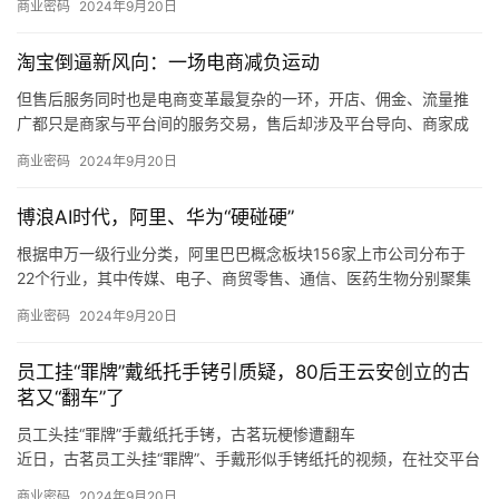
商业密码
2024年9月20日
产、销售和维修，同时也为风电、军工、高铁等行业客户提供定制
化橡塑新材料产品。
淘宝倒逼新风向：一场电商减负运动
同时，如果未来煤炭主体能源地位被快速替代，下游客户新机装备
需求减少，科隆新材又未能拓展旧机维修业务，或是未能适应市场
但售后服务同时也是电商变革最复杂的一环，开店、佣金、流量推
变化、新技术和新产品未能顺应市场发展趋势，那么科隆新材就存
广都只是商家与平台间的服务交易，售后却涉及平台导向、商家成
在橡塑新材料产品经营业绩下滑的风险，甚至可能会对公司整体经
本和消费者体验三方，且受社会消费情绪变化、平台生态优劣的直
商业密码
2024年9月20日
营业绩造成不利影响。
接制约，是各方利益最难平衡的地方。
我们也发现，在这个过程中，电商平台的自我角色定位也在调整，
博浪AI时代，阿里、华为“硬碰硬”
从推出「仅退款」的游戏规则制定者、大家长，逐渐过渡到生态系
统的设计者、平衡商家和消费者利益的服务商。
根据申万一级行业分类，阿里巴巴概念板块156家上市公司分布于
22个行业，其中传媒、电子、商贸零售、通信、医药生物分别聚集
了50、25、13、11、9只概念股。
商业密码
2024年9月20日
根据申万一级行业分类，华为概念板块896家上市公司分布于28个
行业，其中，计算机、电子、机械设备、通信、电力设备分别聚集
员工挂“罪牌”戴纸托手铐引质疑，80后王云安创立的古
了220、193、92、65、61只概念股。
茗又“翻车”了
员工头挂“罪牌”手戴纸托手铐，古茗玩梗惨遭翻车
近日，古茗员工头挂“罪牌”、手戴形似手铐纸托的视频，在社交平台
上广泛传播，引发诸多网友热议。
商业密码
2024年9月20日