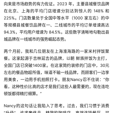
向来是市场趋势的有力佐证。2023 年，主要县城餐饮品牌
在北京、上海的平均门店增速分别达到惊人的 148% 和
225%。门店数量处于全国中等水平（1000 家左右）的中
等规模县城餐饮品牌在一、二线城市的平均订单增速高达
94.3%，平均用户增速为 84.5%。这些数字清晰地勾勒出县
城品牌在一线城市的强势崛起态势。
两个月前，我和几位朋友在上海淮海路的一家米村拌饭聚
餐。这家起源于吉林延吉的品牌，以朝 鲜族拌饭为主打，
全国门店已突破1400家。在这家简约装修的门店中，30元
左右的餐品物超所值，味道不输一线品牌，而顾客们一边享
用美食，一边用手机拍照打卡。朋友Nancy忍不住说：“你
看，这种性价比高的店才是我们这些人最需要的，现在连吃
顿饭都得精打细算。”
Nancy的这句话让我陷入了思考。过去，我们习惯于消费
“升级”，追求奢侈品、精致的咖啡店、高端连锁餐厅。可