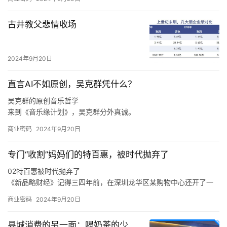
至于上海，王云安认为该市场毗邻浙江，因此会有一定的消费者基
础，但是上海奶茶行业竞争激烈，外卖比例很高，相对来说门店的
古井教父悲情收场
收益更难做好，“我们在进省会城市，以及大的一线城市的时候，我
们一定是做好准备了再去的，比如上海的消费者到底要什么，我们
进去应该怎么做才可以让更多的店做得更好，古茗能够给上海的消
2024年9月20日
费者带来什么样的不同呢，这些是我们要去思考的。
直言AI不如原创，吴克群凭什么？
吴克群的原创音乐哲学
来到《音乐缘计划》，吴克群分外真诚。
如此来看，吴克群选择参与《音乐缘计划》这一原创音乐综艺，正
商业密码
2024年9月20日
是源自于他与原创音乐人之间的惺惺相惜。
在分享创作心得、探讨音乐理念时，吴克群不再简单是一个综艺节
专门“收割”妈妈们的特百惠，被时代抛弃了
目的嘉宾，他也是作为一名原创音乐人出现在舞台上，让一切热爱
与纯粹都具象化。
02特百惠被时代抛弃了
于是，面对当下音乐生态的顽疾，新生代音乐人的困境，吴克群会
《新品略财经》记得三四年前，在深圳龙华区某购物中心还开了一
在稳定的音乐事业之外，积极参与各种原创音乐活动。
家特百惠的店，也曾在店里买过东西，当时的印象是特百惠的产品
商业密码
2024年9月20日
卖得还不错。
在《新品略财经》看来，特百惠既是时代的产物，也是被时代抛弃
县城消费的另一面：喝奶茶的少
的产物，这与消费环境、消费需求、市场竞争，乃至是与特百惠的