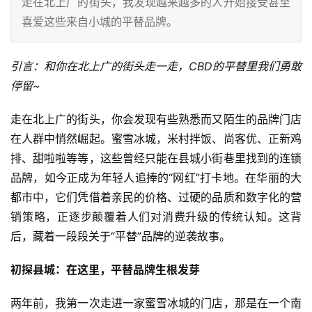
走在北上广的街头，我发现越来越多的人开始接受甚至
喜爱这些来自小城的平替品牌。
引言：和你在北上广的街头走一走，CBD的平替里我们勇敢
停留~
走在北上广的街头，你会发现有些熟悉而又陌生的品牌门店
在人群中悄然崛起。蜜雪冰城，米村拌饭、尚客优、正新鸡
排、甜啦啦等等，这些曾经只能在县城小街巷里找到的连锁
品牌，如今正成为年轻人追捧的“网红”打卡地。在华丽的大
都市中，它们凭借着亲民的价格、过硬的品质和数字化的营
销策略，正逐步颠覆着人们对消费升级的传统认知。这背
后，藏着一段段关于“平替”品牌的逆袭故事。
初探县城：在这里，平替品牌生根发芽
两年前，我第一次走进一家蜜雪冰城的门店，那是在一个南