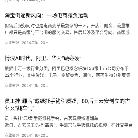
产、销售和维修，同时也为风电、军工、高铁等行业客户提供定制
化橡塑新材料产品。
淘宝倒逼新风向：一场电商减负运动
同时，如果未来煤炭主体能源地位被快速替代，下游客户新机装备
需求减少，科隆新材又未能拓展旧机维修业务，或是未能适应市场
但售后服务同时也是电商变革最复杂的一环，开店、佣金、流量推
变化、新技术和新产品未能顺应市场发展趋势，那么科隆新材就存
广都只是商家与平台间的服务交易，售后却涉及平台导向、商家成
在橡塑新材料产品经营业绩下滑的风险，甚至可能会对公司整体经
本和消费者体验三方，且受社会消费情绪变化、平台生态优劣的直
商业密码
2024年9月20日
营业绩造成不利影响。
接制约，是各方利益最难平衡的地方。
我们也发现，在这个过程中，电商平台的自我角色定位也在调整，
博浪AI时代，阿里、华为“硬碰硬”
从推出「仅退款」的游戏规则制定者、大家长，逐渐过渡到生态系
统的设计者、平衡商家和消费者利益的服务商。
根据申万一级行业分类，阿里巴巴概念板块156家上市公司分布于
22个行业，其中传媒、电子、商贸零售、通信、医药生物分别聚集
了50、25、13、11、9只概念股。
商业密码
2024年9月20日
根据申万一级行业分类，华为概念板块896家上市公司分布于28个
行业，其中，计算机、电子、机械设备、通信、电力设备分别聚集
员工挂“罪牌”戴纸托手铐引质疑，80后王云安创立的古
了220、193、92、65、61只概念股。
茗又“翻车”了
员工头挂“罪牌”手戴纸托手铐，古茗玩梗惨遭翻车
近日，古茗员工头挂“罪牌”、手戴形似手铐纸托的视频，在社交平台
上广泛传播，引发诸多网友热议。
商业密码
2024年9月20日