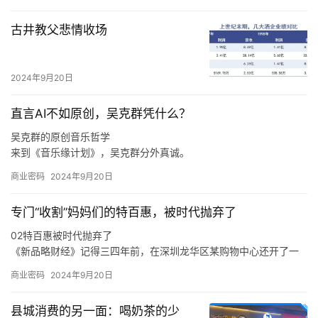
至于上海，王云安认为该市场毗邻浙江，因此会有一定的消费者基
础，但是上海奶茶行业竞争激烈，外卖比例很高，相对来说门店的
古井教父悲情收场
收益更难做好，“我们在进省会城市，以及大的一线城市的时候，我
们一定是做好准备了再去的，比如上海的消费者到底要什么，我们
进去应该怎么做才可以让更多的店做得更好，古茗能够给上海的消
2024年9月20日
费者带来什么样的不同呢，这些是我们要去思考的。
直言AI不如原创，吴克群凭什么？
吴克群的原创音乐哲学
来到《音乐缘计划》，吴克群分外真诚。
如此来看，吴克群选择参与《音乐缘计划》这一原创音乐综艺，正
商业密码
2024年9月20日
是源自于他与原创音乐人之间的惺惺相惜。
在分享创作心得、探讨音乐理念时，吴克群不再简单是一个综艺节
专门“收割”妈妈们的特百惠，被时代抛弃了
目的嘉宾，他也是作为一名原创音乐人出现在舞台上，让一切热爱
与纯粹都具象化。
02特百惠被时代抛弃了
于是，面对当下音乐生态的顽疾，新生代音乐人的困境，吴克群会
《新品略财经》记得三四年前，在深圳龙华区某购物中心还开了一
在稳定的音乐事业之外，积极参与各种原创音乐活动。
家特百惠的店，也曾在店里买过东西，当时的印象是特百惠的产品
商业密码
2024年9月20日
卖得还不错。
在《新品略财经》看来，特百惠既是时代的产物，也是被时代抛弃
县城消费的另一面：喝奶茶的少
的产物，这与消费环境、消费需求、市场竞争，乃至是与特百惠的