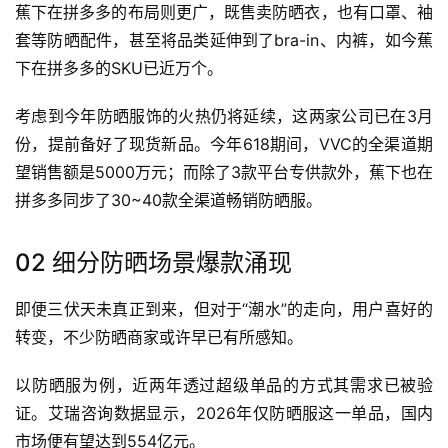
蕉下在拼多多的布局则更广，既售卖防晒衣，也有口罩、袖
套等防晒配件，甚至将品类延伸到了bra-in、内裤，如今蕉
下在拼多多的SKU已近万个。
考虑到今年防晒服饰的火热仍将延续，这两家公司已在3月
份，提前备好了现货新品。今年618期间，VVC的全渠道期
望销售额是5000万元；而除了3款平台专供款外，蕉下也在
拼多多同步了30~40款全渠道畅销防晒服。
02 细分防晒场景爆款涌现
即便三伏天未真正到来，但对于“潮水”的走向，用户喜好的
转变，不少防晒商家或许早已有所感知。
以防晒服为例，近两年透过超级单品的方式其需求已被验
证。艾瑞咨询数据显示，2026年仅防晒服这一单品，国内
市场便有望达到554亿元。