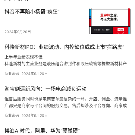
抖音不再陪小杨哥“疯狂”
2024年9月20日
科隆新材IPO：业绩波动、内控缺位或成上市“拦路虎”
上半年业绩表现不佳
科隆新材的主营业务是液压组合密封件和液压软管等橡塑新材料产
品的研发、生产和销售，以及煤矿辅助运输设备的整车设计、生
商业密码
2024年9月20日
产、销售和维修，同时也为风电、军工、高铁等行业客户提供定制
化橡塑新材料产品。
淘宝倒逼新风向：一场电商减负运动
同时，如果未来煤炭主体能源地位被快速替代，下游客户新机装备
需求减少，科隆新材又未能拓展旧机维修业务，或是未能适应市场
但售后服务同时也是电商变革最复杂的一环，开店、佣金、流量推
变化、新技术和新产品未能顺应市场发展趋势，那么科隆新材就存
广都只是商家与平台间的服务交易，售后却涉及平台导向、商家成
在橡塑新材料产品经营业绩下滑的风险，甚至可能会对公司整体经
本和消费者体验三方，且受社会消费情绪变化、平台生态优劣的直
商业密码
2024年9月20日
营业绩造成不利影响。
接制约，是各方利益最难平衡的地方。
我们也发现，在这个过程中，电商平台的自我角色定位也在调整，
博浪AI时代，阿里、华为“硬碰硬”
从推出「仅退款」的游戏规则制定者、大家长，逐渐过渡到生态系