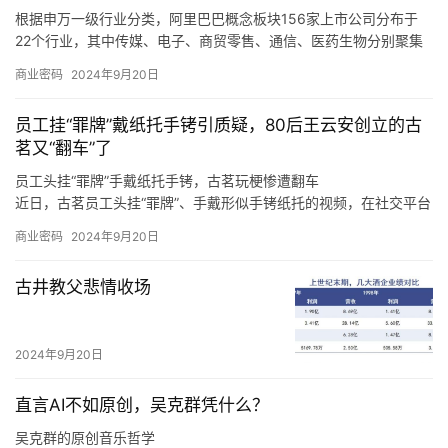
统的设计者、平衡商家和消费者利益的服务商。
根据申万一级行业分类，阿里巴巴概念板块156家上市公司分布于
22个行业，其中传媒、电子、商贸零售、通信、医药生物分别聚集
了50、25、13、11、9只概念股。
商业密码
2024年9月20日
根据申万一级行业分类，华为概念板块896家上市公司分布于28个
行业，其中，计算机、电子、机械设备、通信、电力设备分别聚集
员工挂“罪牌”戴纸托手铐引质疑，80后王云安创立的古
了220、193、92、65、61只概念股。
茗又“翻车”了
员工头挂“罪牌”手戴纸托手铐，古茗玩梗惨遭翻车
近日，古茗员工头挂“罪牌”、手戴形似手铐纸托的视频，在社交平台
上广泛传播，引发诸多网友热议。
商业密码
2024年9月20日
至于上海，王云安认为该市场毗邻浙江，因此会有一定的消费者基
础，但是上海奶茶行业竞争激烈，外卖比例很高，相对来说门店的
古井教父悲情收场
收益更难做好，“我们在进省会城市，以及大的一线城市的时候，我
们一定是做好准备了再去的，比如上海的消费者到底要什么，我们
进去应该怎么做才可以让更多的店做得更好，古茗能够给上海的消
2024年9月20日
费者带来什么样的不同呢，这些是我们要去思考的。
直言AI不如原创，吴克群凭什么？
吴克群的原创音乐哲学