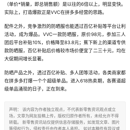
（单价*销量，即总销售额）是以往的6倍以上，明显变快。
实际上，打造爆款正是VVC在拼多多经营的思路。
配件之外，竞争激烈的防晒服也能透过百亿补贴等平台让利
活动，成为爆品。VVC一款防晒服，原价98元，参加三人
团后平台补贴10%，价格降至83.8元；蕉下新上的渠道专供
款防晒服，百亿补贴后价格较市场价便宜了二三十元，均在
大促期间增长显著。
防晒产品之外，透过百亿补贴、多人团等活动，各类商家都
在拼多多打爆一个个超级单品。进入618热卖期，各赛道超
级单品涌现的日子，正在到来。
声明： 该内容为作者独立观点，不代表新零售资讯观点或立
场，文章为网友投稿上传，版权归原作者所有，未经允许不得
转载。 新零售资讯站仅提供信息存储服务，如发现文章、图片
等侵权行为，侵权责任由作者本人承担。 如对本稿件有异议或