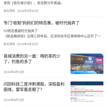
来到《音乐缘计划》，吴克群分外真诚。
如此来看，吴克群选择参与《音乐缘计划》这一原创音乐综艺，正
商业密码
2024年9月20日
是源自于他与原创音乐人之间的惺惺相惜。
在分享创作心得、探讨音乐理念时，吴克群不再简单是一个综艺节
专门“收割”妈妈们的特百惠，被时代抛弃了
目的嘉宾，他也是作为一名原创音乐人出现在舞台上，让一切热爱
与纯粹都具象化。
02特百惠被时代抛弃了
于是，面对当下音乐生态的顽疾，新生代音乐人的困境，吴克群会
《新品略财经》记得三四年前，在深圳龙华区某购物中心还开了一
在稳定的音乐事业之外，积极参与各种原创音乐活动。
家特百惠的店，也曾在店里买过东西，当时的印象是特百惠的产品
商业密码
2024年9月20日
卖得还不错。
在《新品略财经》看来，特百惠既是时代的产物，也是被时代抛弃
县城消费的另一面：喝奶茶的少
的产物，这与消费环境、消费需求、市场竞争，乃至是与特百惠的
了，钓鱼的多了
传统商业模式等各方面密切相关。
从产品层面来说，特百惠是化学科技运用到日用物品的代表案例，
2024年9月19日
在特百惠诞生的年代，家庭有着食物保鲜难的痛点，特别是在冰箱
不普及的年代，特百惠犹如“刚需”般存在。
闪回科技二度冲刺港股，深陷盈利
困境，雷军看走眼了？
2024年9月19日