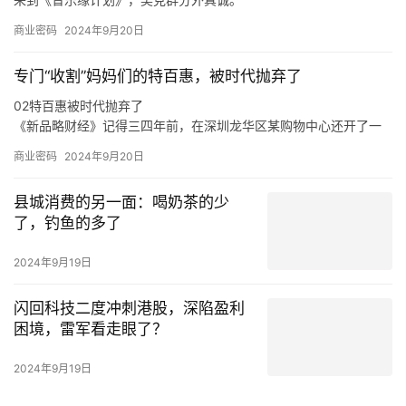
如此来看，吴克群选择参与《音乐缘计划》这一原创音乐综艺，正
商业密码
2024年9月20日
是源自于他与原创音乐人之间的惺惺相惜。
在分享创作心得、探讨音乐理念时，吴克群不再简单是一个综艺节
专门“收割”妈妈们的特百惠，被时代抛弃了
目的嘉宾，他也是作为一名原创音乐人出现在舞台上，让一切热爱
与纯粹都具象化。
02特百惠被时代抛弃了
于是，面对当下音乐生态的顽疾，新生代音乐人的困境，吴克群会
《新品略财经》记得三四年前，在深圳龙华区某购物中心还开了一
在稳定的音乐事业之外，积极参与各种原创音乐活动。
家特百惠的店，也曾在店里买过东西，当时的印象是特百惠的产品
商业密码
2024年9月20日
卖得还不错。
在《新品略财经》看来，特百惠既是时代的产物，也是被时代抛弃
县城消费的另一面：喝奶茶的少
的产物，这与消费环境、消费需求、市场竞争，乃至是与特百惠的
了，钓鱼的多了
传统商业模式等各方面密切相关。
从产品层面来说，特百惠是化学科技运用到日用物品的代表案例，
2024年9月19日
在特百惠诞生的年代，家庭有着食物保鲜难的痛点，特别是在冰箱
不普及的年代，特百惠犹如“刚需”般存在。
闪回科技二度冲刺港股，深陷盈利
困境，雷军看走眼了？
2024年9月19日