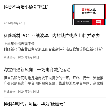
抖音不再陪小杨哥“疯狂”
2024年9月20日
科隆新材IPO：业绩波动、内控缺位或成上市“拦路虎”
上半年业绩表现不佳
科隆新材的主营业务是液压组合密封件和液压软管等橡塑新材料产
品的研发、生产和销售，以及煤矿辅助运输设备的整车设计、生
商业密码
2024年9月20日
产、销售和维修，同时也为风电、军工、高铁等行业客户提供定制
化橡塑新材料产品。
淘宝倒逼新风向：一场电商减负运动
同时，如果未来煤炭主体能源地位被快速替代，下游客户新机装备
需求减少，科隆新材又未能拓展旧机维修业务，或是未能适应市场
但售后服务同时也是电商变革最复杂的一环，开店、佣金、流量推
变化、新技术和新产品未能顺应市场发展趋势，那么科隆新材就存
广都只是商家与平台间的服务交易，售后却涉及平台导向、商家成
在橡塑新材料产品经营业绩下滑的风险，甚至可能会对公司整体经
本和消费者体验三方，且受社会消费情绪变化、平台生态优劣的直
商业密码
2024年9月20日
营业绩造成不利影响。
接制约，是各方利益最难平衡的地方。
我们也发现，在这个过程中，电商平台的自我角色定位也在调整，
博浪AI时代，阿里、华为“硬碰硬”
从推出「仅退款」的游戏规则制定者、大家长，逐渐过渡到生态系