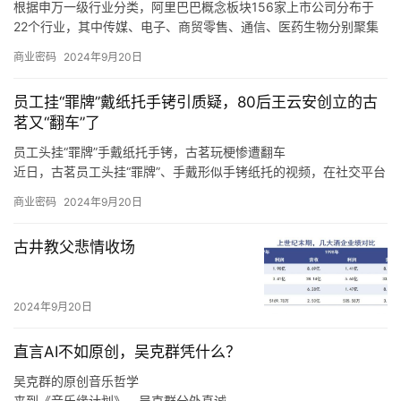
统的设计者、平衡商家和消费者利益的服务商。
根据申万一级行业分类，阿里巴巴概念板块156家上市公司分布于
22个行业，其中传媒、电子、商贸零售、通信、医药生物分别聚集
了50、25、13、11、9只概念股。
商业密码
2024年9月20日
根据申万一级行业分类，华为概念板块896家上市公司分布于28个
行业，其中，计算机、电子、机械设备、通信、电力设备分别聚集
员工挂“罪牌”戴纸托手铐引质疑，80后王云安创立的古
了220、193、92、65、61只概念股。
茗又“翻车”了
员工头挂“罪牌”手戴纸托手铐，古茗玩梗惨遭翻车
近日，古茗员工头挂“罪牌”、手戴形似手铐纸托的视频，在社交平台
上广泛传播，引发诸多网友热议。
商业密码
2024年9月20日
至于上海，王云安认为该市场毗邻浙江，因此会有一定的消费者基
础，但是上海奶茶行业竞争激烈，外卖比例很高，相对来说门店的
古井教父悲情收场
收益更难做好，“我们在进省会城市，以及大的一线城市的时候，我
们一定是做好准备了再去的，比如上海的消费者到底要什么，我们
进去应该怎么做才可以让更多的店做得更好，古茗能够给上海的消
2024年9月20日
费者带来什么样的不同呢，这些是我们要去思考的。
直言AI不如原创，吴克群凭什么？
吴克群的原创音乐哲学
来到《音乐缘计划》，吴克群分外真诚。