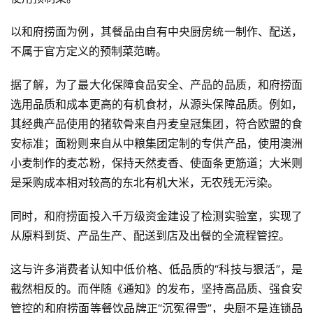
以和府捞面为例，其餐品由自有中央厨房统一制作、配送，
不属于官方定义的预制菜范畴。
据了解，为了最大化保障食品安全、产品的品质，和府捞面
选用品质和成本更高的有机食材，从源头保障品质。例如，
其经典产品使用的猪软骨来自丹麦皇冠集团，符合欧盟的食
安标准；面粉则来自从中粮集团定制的专供产品，使用澳洲
小麦制作的麦芯粉，保持天然麦香、使面条更筋道；大米则
是采购成本相对较高的东北有机大米，无农残无污染。
同时，和府捞面投入千万级资金建设了检测实验室，实现了
从原料到货、产品生产、配送到店及出餐的全流程管控。
这与许多消费者认知中低价格、低品质的“科技与狠活”，是
截然相反的。而伴随《通知》的发布，坚持高品质、强食安
管控的和府捞面等餐饮品牌正“沉冤得雪”，央厨不是连锁品