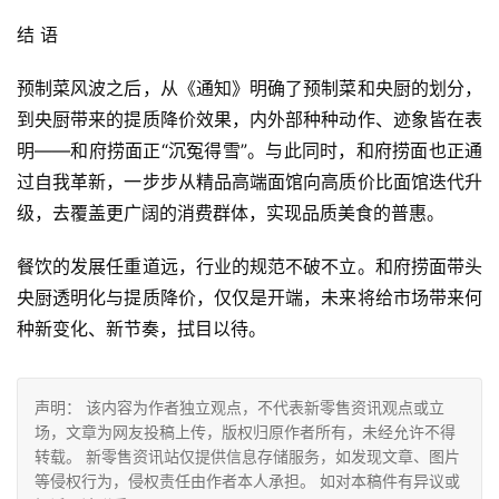
结 语
预制菜风波之后，从《通知》明确了预制菜和央厨的划分，
到央厨带来的提质降价效果，内外部种种动作、迹象皆在表
明——和府捞面正“沉冤得雪”。与此同时，和府捞面也正通
过自我革新，一步步从精品高端面馆向高质价比面馆迭代升
级，去覆盖更广阔的消费群体，实现品质美食的普惠。
餐饮的发展任重道远，行业的规范不破不立。和府捞面带头
央厨透明化与提质降价，仅仅是开端，未来将给市场带来何
种新变化、新节奏，拭目以待。
声明： 该内容为作者独立观点，不代表新零售资讯观点或立
场，文章为网友投稿上传，版权归原作者所有，未经允许不得
转载。 新零售资讯站仅提供信息存储服务，如发现文章、图片
等侵权行为，侵权责任由作者本人承担。 如对本稿件有异议或