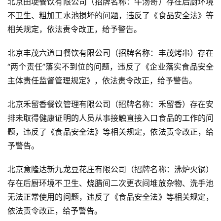
北京田埂餐饮有限公司（招牌名称：牛汤哥）存在后厨环境
不卫生、粗加工水池损坏的问题，违反了《食品安全法》等
相关规定，依法责令改正，给予警告。
北京丰茂六道口餐饮有限公司（招牌名称：丰茂烤串）存在
“两个责任”落实不到位的问题，违反了《企业落实食品安全
主体责任监督管理规定》，依法责令改正，给予警告。
北京禾留香餐饮管理有限公司（招牌名称：禾留香）存在安
排未取得健康证明的人员从事接触直接入口食品的工作的问
题，违反了《食品安全法》等相关规定，依法责令改正，给
予警告。
北京意隆达新九龙豆花庄有限公司（招牌名称：沸炉火锅）
存在后厨环境不卫生、烧腊间二次更衣间堆放杂物、洗手池
无法正常使用的问题，违反了《食品安全法》等相关规定，
依法责令改正，给予警告。