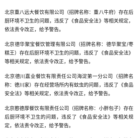
北京重八远大餐饮有限公司（招牌名称：重八牛府）存在后
厨环境不卫生的问题，违反了《食品安全法》等相关规定，
依法责令改正，给予警告。
北京德华聚宝餐饮管理有限公司（招牌名称：德华聚宝/枣
糕王）存在后厨环境不卫生的问题，违反了《食品安全法》
等相关规定，依法责令改正，给予警告。
北京德川嘉业餐饮有限责任公司海淀第一分公司（招牌名
称：德川家）存在经营场所内有蚊虫的问题，违反了《食品
安全法》等相关规定，依法责令改正，给予警告。
北京憨德厚餐饮有限责任公司（招牌名称：小胖包子）存在
后厨环境不卫生的问题，违反了《食品安全法》等相关规
定，依法责令改正，给予警告。