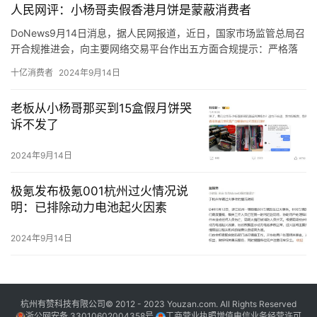
人民网评：小杨哥卖假香港月饼是蒙蔽消费者
DoNews9月14日消息，据人民网报道，近日，国家市场监管总局召
开合规推进会，向主要网络交易平台作出五方面合规提示：严格落
实平台主体责任，严格规范节日期间促销行为，严格规范直播营销
十亿消费者
2024年9月14日
行为，严格禁止销售违法违禁商品，妥善化解网络消费纠纷。如果
他们知道香港美诚月饼有其名而无其实，不仅在内地生产，而且专
老板从小杨哥那买到15盒假月饼哭
门瞄准内地不知情的消费者，还有购买热情吗。
诉不发了
2024年9月14日
极氪发布极氪001杭州过火情况说
明：已排除动力电池起火因素
2024年9月14日
杭州有赞科技有限公司© 2012 - 2023 Youzan.com. All Rights Reserved
浙公网安备 33010602004358号
工商营业执照增值电信业务经营许可