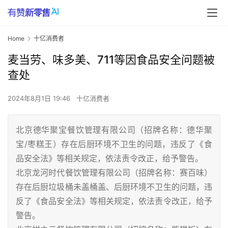
Home
十亿消费者
麦当劳、味多美、711等因食品安全问题被
查处
2024年8月1日 19:46
十亿消费者
北京德华聚宝餐饮管理有限公司（招牌名称：德华聚
宝/枣糕王）存在后厨环境不卫生的问题，违反了《食
品安全法》等相关规定，依法责令改正，给予警告。
北京龙河时代餐饮管理有限公司（招牌名称：赛百味）
存在后厨垃圾桶未盖桶盖、后厨环境不卫生的问题，违
反了《食品安全法》等相关规定，依法责令改正，给予
警告。