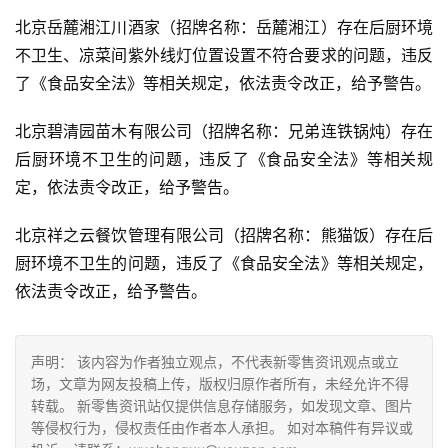
北京岳麓湘江川酒家（招牌名称：岳麓湘江）存在后厨环境
不卫生、凉菜间紫外线灯位置设置不符合要求的问题，违反
了《食品安全法》等相关规定，依法责令改正，给予警告。
北京碧清园苗木有限公司（招牌名称：兄弟连铁锅炖）存在
后厨环境不卫生的问题，违反了《食品安全法》等相关规
定，依法责令改正，给予警告。
北京祥之云餐饮管理有限公司（招牌名称：熊猫饭）存在后
厨环境不卫生的问题，违反了《食品安全法》等相关规定，
依法责令改正，给予警告。
声明： 该内容为作者独立观点，不代表新零售资讯观点或立
场，文章为网友投稿上传，版权归原作者所有，未经允许不得
转载。 新零售资讯站仅提供信息存储服务，如发现文章、图片
等侵权行为，侵权责任由作者本人承担。 如对本稿件有异议或