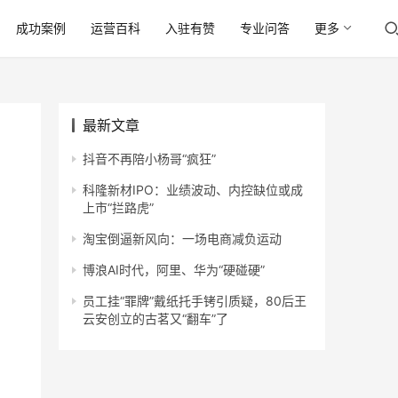
成功案例
运营百科
入驻有赞
专业问答
更多
最新文章
抖音不再陪小杨哥“疯狂”
科隆新材IPO：业绩波动、内控缺位或成
上市“拦路虎”
淘宝倒逼新风向：一场电商减负运动
博浪AI时代，阿里、华为“硬碰硬”
员工挂“罪牌”戴纸托手铐引质疑，80后王
云安创立的古茗又“翻车”了