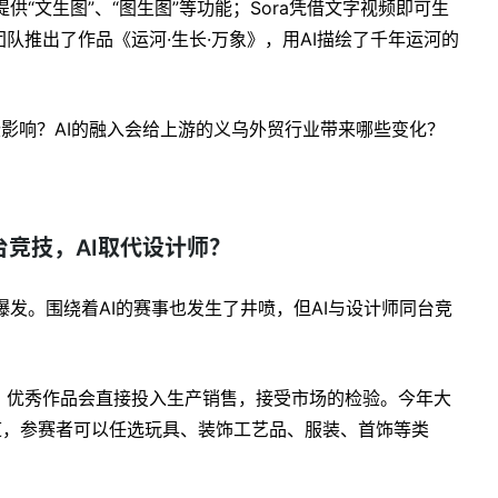
以提供“文生图”、“图生图”等功能；Sora凭借文字视频即可生
队推出了作品《运河·生长·万象》，用AI描绘了千年运河的
些影响？AI的融入会给上游的义乌外贸行业带来哪些变化？
。
同台竞技，AI取代设计师？
面爆发。围绕着AI的赛事也发生了井喷，但AI与设计师同台竞
，优秀作品会直接投入生产销售，接受市场的检验。今年大
道，参赛者可以任选玩具、装饰工艺品、服装、首饰等类