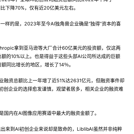
同比下降70%，仅有近20亿美元左右。
一样的是，2023年至今AI独角兽企业确是“独得”资本的喜
nthropic拿到亚马逊等大厂合计60亿美元的投资额，仅这两
额的10%以上。也是得益于这些头部AI公司所达成的巨额
资额同比增长的地区，增长了14％。
业融资总额比上一年增了近51%达2631亿元，但融资事件却
于AI初创企业的选择愈发谨慎，观望者居多，相关企业的融资难
竟会是国内在AI图像应用赛道中最大的融资金额了。
来到AI初创企业来说却是致命的，LiblibAI虽然并非纯粹