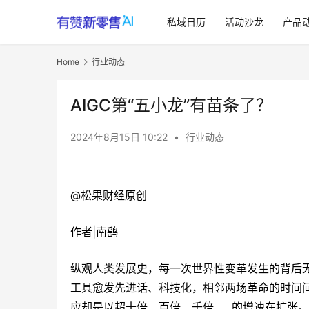
私域日历
活动沙龙
产品
Home
行业动态
AIGC第“五小龙”有苗条了？
2024年8月15日 10:22
•
行业动态
@松果财经原创
作者|南鹞
纵观人类发展史，每一次世界性变革发生的背后
工具愈发先进话、科技化，相邻两场革命的时间
应却是以超十倍、百倍、千倍……的增速在扩张。