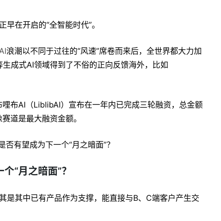
正早在开启的“全智能时代”。
AI
浪潮以不同于过往的“风速”席卷而来后，全世界都大力加
生成式AI领域得到了不俗的正向反馈海外，比如
布AI（LiblibAI）宣布在一年内已完成三轮融资，总金额
像赛道是最大融资金额。
是否有望成为下一个“月之暗面”？
一个“月之暗面”？
尤其是其中已有产品作为支撑，能直接与B、C端客户产生交
。