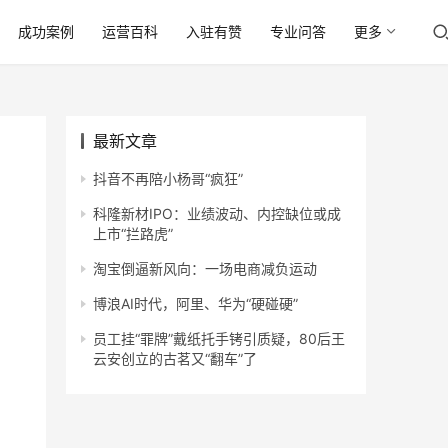
成功案例
运营百科
入驻有赞
专业问答
更多
最新文章
抖音不再陪小杨哥“疯狂”
科隆新材IPO：业绩波动、内控缺位或成
上市“拦路虎”
淘宝倒逼新风向：一场电商减负运动
博浪AI时代，阿里、华为“硬碰硬”
员工挂“罪牌”戴纸托手铐引质疑，80后王
云安创立的古茗又“翻车”了