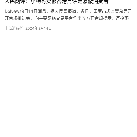
人民网评：小杨哥卖假香港月饼是蒙蔽消费者
DoNews9月14日消息，据人民网报道，近日，国家市场监管总局召
开合规推进会，向主要网络交易平台作出五方面合规提示：严格落
实平台主体责任，严格规范节日期间促销行为，严格规范直播营销
十亿消费者
2024年9月14日
行为，严格禁止销售违法违禁商品，妥善化解网络消费纠纷。如果
他们知道香港美诚月饼有其名而无其实，不仅在内地生产，而且专
老板从小杨哥那买到15盒假月饼哭
门瞄准内地不知情的消费者，还有购买热情吗。
诉不发了
2024年9月14日
极氪发布极氪001杭州过火情况说
明：已排除动力电池起火因素
2024年9月14日
杭州有赞科技有限公司© 2012 - 2023 Youzan.com. All Rights Reserved
浙公网安备 33010602004358号
工商营业执照增值电信业务经营许可