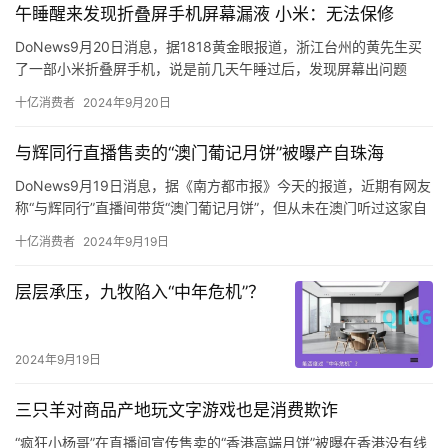
午睡醒来发现折叠屏手机屏幕漏液 小米：无法保修
DoNews9月20日消息，据1818黄金眼报道，浙江台州的黄先生买
了一部小米折叠屏手机，说是前几天午睡过后，发现屏幕出问题
了。
十亿消费者
2024年9月20日
黄先生称，自己7月27号在台州黄岩吾悦广场买了小米折叠式4，花
了8999元，旧手机抵给它1999，付了7000元。
与辉同行直播售卖的“澳门葡记月饼”被曝产自珠海
黄先生把这部小米折叠屏手机送到销售门店，由对方寄去售后，他
提供了一张照片，说是寄出前快递员拍的。
DoNews9月19日消息，据《南方都市报》今天的报道，近期有网友
称“与辉同行”直播间带货“澳门葡记月饼”，但从未在澳门听过这家自
称“澳门老字号”的葡记食品。
十亿消费者
2024年9月19日
涉事月饼生产商珠海葡记食品有限公司的工作人员告诉南都记者，
葡记是一个澳门品牌，在澳门注册过商标但无门店，目前只在珠海
​层层承压，九牧陷入“中年危机”？
开设门店。而在“澳门葡记月饼”各平台的网店中，详情均显示旗下多
款产品产地、发货地为珠海，但推广内容里多次出现“澳门老字号”
“澳门必吃”的字样，宣传视频里更出现“澳门老师傅制作”“在澳门要。
2024年9月19日
三只羊对商品产地玩文字游戏也是消费欺诈
“疯狂小杨哥”在直播间宣传售卖的“香港高端月饼”被曝在香港没有线