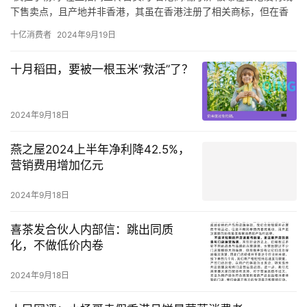
下售卖点，且产地并非香港，其虽在香港注册了相关商标，但在香
港无实体门店，实际运营方为广州公司。
十亿消费者
2024年9月19日
在粉丝众多的直播间大肆宣传的“香港高端月饼”，却被曝在香港并无
线下销售点，产地也非香港，而是在内地生产销售。
十月稻田，要被一根玉米“救活”了？
反观“疯狂小杨哥”在直播间宣传售卖的“香港高端月饼”，这些影响力
很大的主播根本没有在直播间以显著方式提醒该商品并非香港产
品，而是内地产品。
2024年9月18日
燕之屋2024上半年净利降42.5%，
营销费用增加亿元
2024年9月18日
喜茶发合伙人内部信：跳出同质
化，不做低价内卷
2024年9月18日