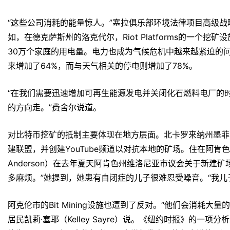
“这些公司消耗的能量惊人。”塞拉俱乐部环境法律项目高级战略顾问
如，在德克萨斯州的洛克代尔，Riot Platforms的一个
30万个家庭的用电量。电力也成为气候危机中越来越紧迫的问
来增加了64%，而与天气相关的停电则增加了78%。
“在我们需要迅速增加可再生能源发电并关闭化石燃料电厂的
的方向走。”费舍尔说道。
对比特币挖矿的抵制主要体现在地方层面。北卡罗来纳州墨菲
建联盟，并创建YouTube频道以对抗本地的矿场。住在阿肯色
Anderson）在去年夏天阿肯色州维洛尼亚市议会关于新建
多麻烦。”她提到，她患有自闭症的儿子很难忍受噪音。“我儿
阿克伦市的Bit Mining设施也遭到了反对。“他们会消耗
居民凯莉·塞耶（Kelley Sayre）说。《纽约时报》的一