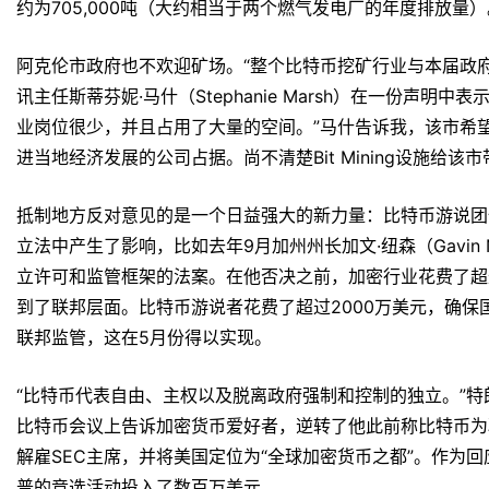
约为705,000吨（大约相当于两个燃气发电厂的年度排放量）。B
阿克伦市政府也不欢迎矿场。“整个比特币挖矿行业与本届政
讯主任斯蒂芬妮·马什（Stephanie Marsh）在一份声
业岗位很少，并且占用了大量的空间。”马什告诉我，该市希
进当地经济发展的公司占据。尚不清楚Bit Mining设施给该
抵制地方反对意见的是一个日益强大的新力量：比特币游说团
立法中产生了影响，比如去年9月加州州长加文·纽森（Gavin 
立许可和监管框架的法案。在他否决之前，加密行业花费了超
到了联邦层面。比特币游说者花费了超过2000万美元，确保
联邦监管，这在5月份得以实现。
“比特币代表自由、主权以及脱离政府强制和控制的独立。”特朗普（
比特币会议上告诉加密货币爱好者，逆转了他此前称比特币为
解雇SEC主席，并将美国定位为“全球加密货币之都”。作为
普的竞选活动投入了数百万美元。