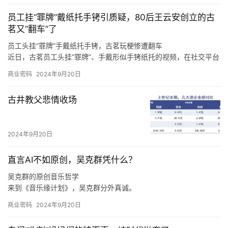
行业，其中，计算机、电子、机械设备、通信、电力设备分别聚集
员工挂“罪牌”戴纸托手铐引质疑，80后王云安创立的古
了220、193、92、65、61只概念股。
茗又“翻车”了
员工头挂“罪牌”手戴纸托手铐，古茗玩梗惨遭翻车
近日，古茗员工头挂“罪牌”、手戴形似手铐纸托的视频，在社交平台
上广泛传播，引发诸多网友热议。
商业密码
2024年9月20日
至于上海，王云安认为该市场毗邻浙江，因此会有一定的消费者基
础，但是上海奶茶行业竞争激烈，外卖比例很高，相对来说门店的
古井教父悲情收场
收益更难做好，“我们在进省会城市，以及大的一线城市的时候，我
们一定是做好准备了再去的，比如上海的消费者到底要什么，我们
进去应该怎么做才可以让更多的店做得更好，古茗能够给上海的消
2024年9月20日
费者带来什么样的不同呢，这些是我们要去思考的。
直言AI不如原创，吴克群凭什么？
吴克群的原创音乐哲学
来到《音乐缘计划》，吴克群分外真诚。
如此来看，吴克群选择参与《音乐缘计划》这一原创音乐综艺，正
商业密码
2024年9月20日
是源自于他与原创音乐人之间的惺惺相惜。
在分享创作心得、探讨音乐理念时，吴克群不再简单是一个综艺节