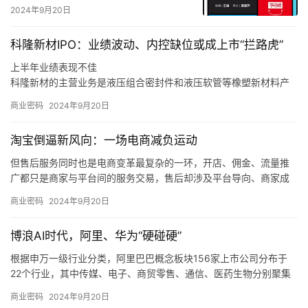
2024年9月20日
科隆新材IPO：业绩波动、内控缺位或成上市“拦路虎”
上半年业绩表现不佳
科隆新材的主营业务是液压组合密封件和液压软管等橡塑新材料产
品的研发、生产和销售，以及煤矿辅助运输设备的整车设计、生
商业密码
2024年9月20日
产、销售和维修，同时也为风电、军工、高铁等行业客户提供定制
化橡塑新材料产品。
淘宝倒逼新风向：一场电商减负运动
同时，如果未来煤炭主体能源地位被快速替代，下游客户新机装备
需求减少，科隆新材又未能拓展旧机维修业务，或是未能适应市场
但售后服务同时也是电商变革最复杂的一环，开店、佣金、流量推
变化、新技术和新产品未能顺应市场发展趋势，那么科隆新材就存
广都只是商家与平台间的服务交易，售后却涉及平台导向、商家成
在橡塑新材料产品经营业绩下滑的风险，甚至可能会对公司整体经
本和消费者体验三方，且受社会消费情绪变化、平台生态优劣的直
商业密码
2024年9月20日
营业绩造成不利影响。
接制约，是各方利益最难平衡的地方。
我们也发现，在这个过程中，电商平台的自我角色定位也在调整，
博浪AI时代，阿里、华为“硬碰硬”
从推出「仅退款」的游戏规则制定者、大家长，逐渐过渡到生态系
统的设计者、平衡商家和消费者利益的服务商。
根据申万一级行业分类，阿里巴巴概念板块156家上市公司分布于
22个行业，其中传媒、电子、商贸零售、通信、医药生物分别聚集
了50、25、13、11、9只概念股。
商业密码
2024年9月20日
根据申万一级行业分类，华为概念板块896家上市公司分布于28个