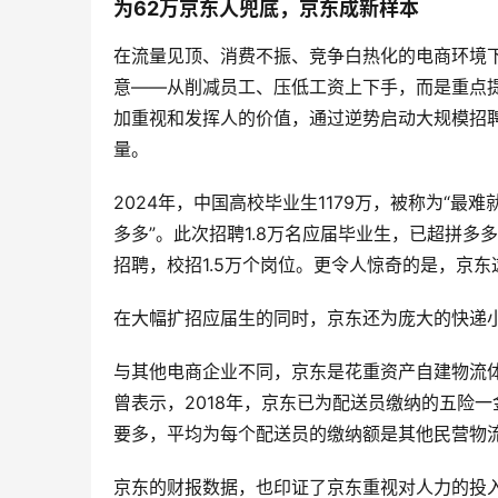
为62万京东人兜底，京东成新样本
在流量见顶、消费不振、竞争白热化的电商环境下
意——从削减员工、压低工资上下手，而是重点提
加重视和发挥人的价值，通过逆势启动大规模招
量。
2024年，中国高校毕业生1179万，被称为“最
多多”。此次招聘1.8万名应届毕业生，已超拼多多
招聘，校招1.5万个岗位。更令人惊奇的是，京东
在大幅扩招应届生的同时，京东还为庞大的快递
与其他电商企业不同，京东是花重资产自建物流
曾表示，2018年，京东已为配送员缴纳的五险
要多，平均为每个配送员的缴纳额是其他民营物流
京东的财报数据，也印证了京东重视对人力的投入。