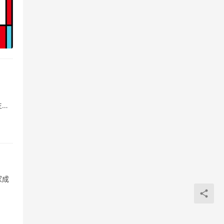
生
市场
体经
家成
态系