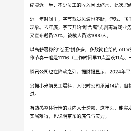
缩减近一半，不少员工的收入因此缩水，此次职
近一年时间里，字节裁员风波也不断，游戏、飞书
现象。去年底，字节开始“断舍离”式剥离游戏业
又宣布裁员20%，被裁人员达1000人。
以高薪著称的“卷王”拼多多，多数岗位给的 offer
作节奏一般是11116（工作时间早11点至晚11点
腾讯公司也在降薪之列，据财报显示，2024年平均
另据小米前员工爆料，入职时公司承诺14薪，但
过。
有熟悉整体行情的业内人士透露，这年头，能实发
实属难得，也说明京东的底气与实力。