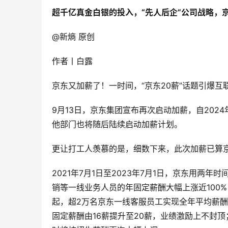
超千亿真金白银的投入，“先人后企”公司战略，
@新熵 原创
作者丨白露
京东又加薪了！一时间，“京东20薪”话题引爆
9月13日，京东集团宣布再次启动加薪，自202
他部门也将随后陆续启动加薪计划。
更让打工人羡慕的是，细数下来，此次加薪已算
2021年7月1日至2023年7月1日，京东用两年
销等一线业务人员的年固定薪酬大幅上涨近100%，
起，超2万名京东一线客服员工实现全年平均薪酬上
固定薪酬由16薪提升至20薪，业绩激励上不封顶；