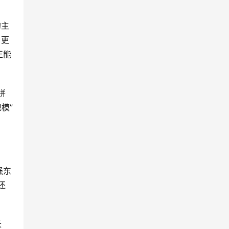
的主
，更
正能
拼
模”
强东
还
长