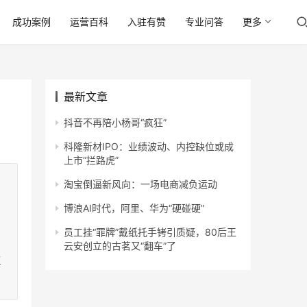
成功案例
运营百科
入驻有赞
专业问答
更多
最新文章
抖音不再陪小杨哥“疯狂”
科隆新材IPO：业绩波动、内控缺位或成
上市“拦路虎”
淘宝倒逼新风向：一场电商减负运动
博浪AI时代，阿里、华为“硬碰硬”
员工挂“罪牌”戴纸托手铐引质疑，80后王
云安创立的古茗又“翻车”了
工