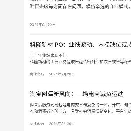
赔偿态度等方面存在问题，模仿辛选的商业模式
产品如茅台酒、梅菜扣肉等存在质量问题，如果
替小杨哥进行赔付。
2024年9月20日
在2022年9月的抖音电商作者峰会上，刚转型
获得了抖音电商的卓越个人奖。
科隆新材IPO：业绩波动、内控缺位或成
在短视频时代，抖音成就了小杨哥，正如小杨哥感
开放性和包容性，它给每一个人都提供平等展示自
上半年业绩表现不佳
带来了很多用户，高峰时期小杨哥抖音粉丝量超过了
科隆新材的主营业务是液压组合密封件和液压软管等橡
产、销售和维修，同时也为风电、军工、高铁等行业客
同时，如果未来煤炭主体能源地位被快速替代，下游客
商业密码
2024年9月20日
变化、新技术和新产品未能顺应市场发展趋势，那么科
营业绩造成不利影响。
淘宝倒逼新风向：一场电商减负运动
但售后服务同时也是电商变革最复杂的一环，开店、佣
本和消费者体验三方，且受社会消费情绪变化、平台生
我们也发现，在这个过程中，电商平台的自我角色定位
统的设计者、平衡商家和消费者利益的服务商。
商业密码
2024年9月20日