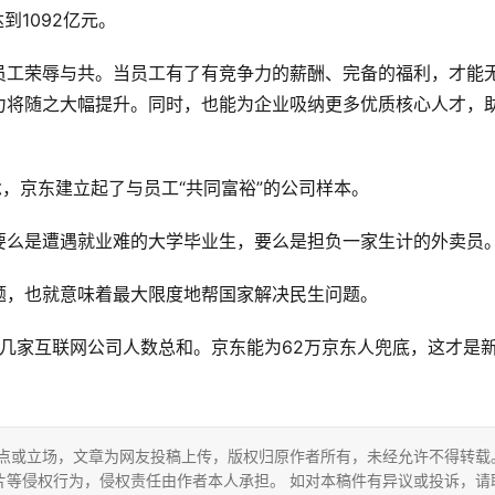
到1092亿元。
员工荣辱与共。当员工有了有竞争力的薪酬、完备的福利，才能
力将随之大幅提升。同时，也能为企业吸纳更多优质核心人才，
念，京东建立起了与员工“共同富裕”的公司样本。
要么是遭遇就业难的大学毕业生，要么是担负一家生计的外卖员
题，也就意味着最大限度地帮国家解决民生问题。
几家互联网公司人数总和。京东能为62万京东人兜底，这才是
。
观点或立场，文章为网友投稿上传，版权归原作者所有，未经允许不得转载
片等侵权行为，侵权责任由作者本人承担。 如对本稿件有异议或投诉，请