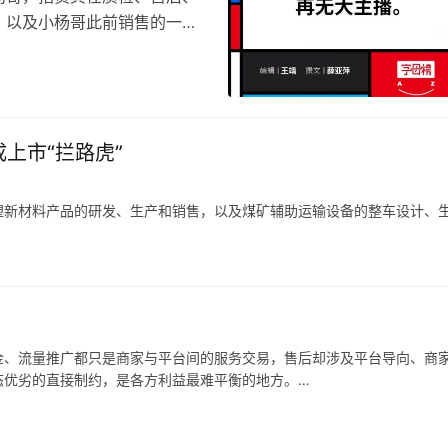
，以及小杨哥此前销售的一些
小杨哥不处理，他将用一亿元
直播带货一年的小杨哥，第一次
上市“拦路虎”
谢抖音那般，“它具有很强的
我的机会”，小杨哥也为抖音
1.2亿。
塑新材料产品的研发、生产和销售，以及煤矿辅助运输设备的整车设计、
户提供定制化橡塑新材料产品。
户新机装备需求减少，科隆新材又未能拓展旧机维修业务，或是未能适应
隆新材就存在橡塑新材料产品经营业绩下滑的风险，甚至可能会对公司整
金、流量推广都只是商家与平台间的服务交易，售后却涉及平台导向、商
态优劣的直接制约，是各方利益最难平衡的地方。
也在调整，从推出「仅退款」的游戏规则制定者、大家长，逐渐过渡到生