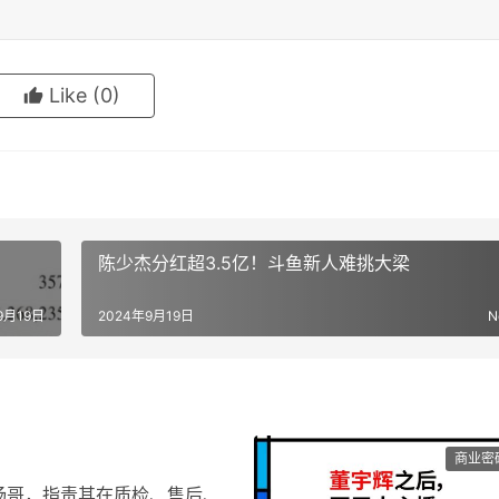
Like
(0)
陈少杰分红超3.5亿！斗鱼新人难挑大梁
9月19日
2024年9月19日
N
商业密
杨哥，指责其在质检、售后、