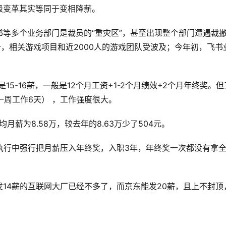
级变革其实等同于变相降薪。
等多个业务部门是裁员的“重灾区”，甚至出现整个部门遭遇裁
务，相关游戏项目和近2000人的游戏团队受波及；今年初，飞书
是15-16薪，一般是12个月工资+1-2个月绩效+2个月年终奖。但
、一周工作6天） ，工作强度很大。
月薪为8.58万，较去年的8.63万少了504元。
执行中强行把月薪压入年终奖，入职3年，年终奖一次都没有拿
14薪的互联网大厂已经不多了，而京东能发20薪，且上不封顶