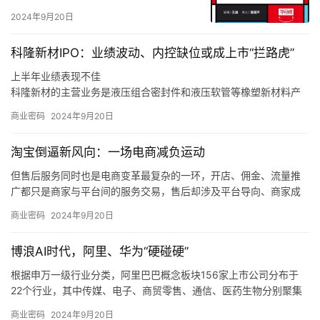
2024年9月20日
科隆新材IPO：业绩波动、内控缺位或成上市“拦路虎”
上半年业绩表现不佳
科隆新材的主营业务是液压组合密封件和液压软管等橡塑新材料产
品的研发、生产和销售，以及煤矿辅助运输设备的整车设计、生
商业密码
2024年9月20日
产、销售和维修，同时也为风电、军工、高铁等行业客户提供定制
化橡塑新材料产品。
淘宝倒逼新风向：一场电商减负运动
同时，如果未来煤炭主体能源地位被快速替代，下游客户新机装备
需求减少，科隆新材又未能拓展旧机维修业务，或是未能适应市场
但售后服务同时也是电商变革最复杂的一环，开店、佣金、流量推
变化、新技术和新产品未能顺应市场发展趋势，那么科隆新材就存
广都只是商家与平台间的服务交易，售后却涉及平台导向、商家成
在橡塑新材料产品经营业绩下滑的风险，甚至可能会对公司整体经
本和消费者体验三方，且受社会消费情绪变化、平台生态优劣的直
商业密码
2024年9月20日
营业绩造成不利影响。
接制约，是各方利益最难平衡的地方。
我们也发现，在这个过程中，电商平台的自我角色定位也在调整，
博浪AI时代，阿里、华为“硬碰硬”
从推出「仅退款」的游戏规则制定者、大家长，逐渐过渡到生态系
统的设计者、平衡商家和消费者利益的服务商。
根据申万一级行业分类，阿里巴巴概念板块156家上市公司分布于
22个行业，其中传媒、电子、商贸零售、通信、医药生物分别聚集
了50、25、13、11、9只概念股。
商业密码
2024年9月20日