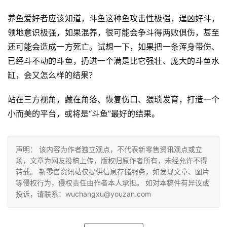
养鱼爱好者应该知道，斗鱼这种鱼攻击性极强，逞凶好斗，
领地意识极强，如果混养，很可能会争斗得两败俱伤，甚至
还可能会造成一方死亡。试想一下，如果把一条浑身带伤、
已经斗不动的斗鱼，扔进一个满是比它强壮、庞大的斗鱼水
缸，会又怎么样的结果？
站在三方视角，藏在角落、恢复伤口、猥琐发育，打造一个
小而美的平台，或将是“斗鱼”最好的结果。
声明： 该内容为作者独立观点，不代表新零售资讯观点或立
场，文章为网友投稿上传，版权归原作者所有，未经允许不得
转载。 新零售资讯站仅提供信息存储服务，如发现文章、图片
等侵权行为，侵权责任由作者本人承担。 如对本稿件有异议或
投诉，请联系：wuchangxu@youzan.com