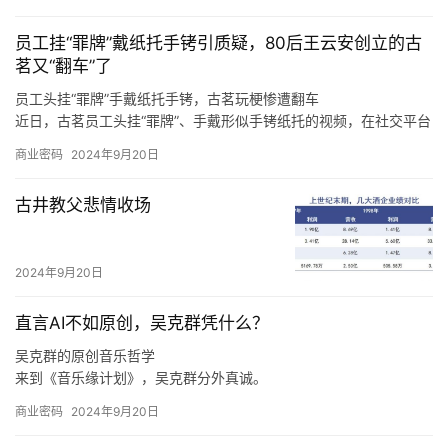
根据申万一级行业分类，华为概念板块896家上市公司分布于28个
行业，其中，计算机、电子、机械设备、通信、电力设备分别聚集
员工挂“罪牌”戴纸托手铐引质疑，80后王云安创立的古
了220、193、92、65、61只概念股。
茗又“翻车”了
员工头挂“罪牌”手戴纸托手铐，古茗玩梗惨遭翻车
近日，古茗员工头挂“罪牌”、手戴形似手铐纸托的视频，在社交平台
上广泛传播，引发诸多网友热议。
商业密码
2024年9月20日
至于上海，王云安认为该市场毗邻浙江，因此会有一定的消费者基
础，但是上海奶茶行业竞争激烈，外卖比例很高，相对来说门店的
古井教父悲情收场
收益更难做好，“我们在进省会城市，以及大的一线城市的时候，我
们一定是做好准备了再去的，比如上海的消费者到底要什么，我们
进去应该怎么做才可以让更多的店做得更好，古茗能够给上海的消
2024年9月20日
费者带来什么样的不同呢，这些是我们要去思考的。
直言AI不如原创，吴克群凭什么？
吴克群的原创音乐哲学
来到《音乐缘计划》，吴克群分外真诚。
如此来看，吴克群选择参与《音乐缘计划》这一原创音乐综艺，正
商业密码
2024年9月20日
是源自于他与原创音乐人之间的惺惺相惜。
在分享创作心得、探讨音乐理念时，吴克群不再简单是一个综艺节