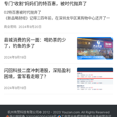
专门“收割”妈妈们的特百惠，被时代抛弃了
目的嘉宾，他也是作为一名原创音乐人出现在舞台上，让一切热爱
与纯粹都具象化。
02特百惠被时代抛弃了
于是，面对当下音乐生态的顽疾，新生代音乐人的困境，吴克群会
《新品略财经》记得三四年前，在深圳龙华区某购物中心还开了一
在稳定的音乐事业之外，积极参与各种原创音乐活动。
家特百惠的店，也曾在店里买过东西，当时的印象是特百惠的产品
商业密码
2024年9月20日
卖得还不错。
在《新品略财经》看来，特百惠既是时代的产物，也是被时代抛弃
县城消费的另一面：喝奶茶的少
的产物，这与消费环境、消费需求、市场竞争，乃至是与特百惠的
了，钓鱼的多了
传统商业模式等各方面密切相关。
从产品层面来说，特百惠是化学科技运用到日用物品的代表案例，
2024年9月19日
在特百惠诞生的年代，家庭有着食物保鲜难的痛点，特别是在冰箱
不普及的年代，特百惠犹如“刚需”般存在。
闪回科技二度冲刺港股，深陷盈利
困境，雷军看走眼了？
2024年9月19日
杭州有赞科技有限公司© 2012 - 2023 Youzan.com. All Rights Reserved
浙公网安备 33010602004358号
工商营业执照增值电信业务经营许可