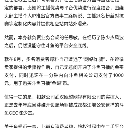
定的部署，比如将主播优势与平台优势进行深度结合，围绕
头部主播个人IP推出官方赛事二路解说、主播冠名粉丝对抗
赛等定制化内容并提供相应站内站外曝光。
然而，本身就负责业务合规的任思敏，在经历了陈少杰风波
之后，仍然没能守住斗鱼的平台安全底线。
就在8月，多名消费者爆料自己遭遇了“网络诈骗”，在遵循
卖家提供的步骤操作后，自己无意间开通了斗鱼直播的免密
支付，同时迅速在一分钟内向斗鱼相关公司支付了1000
元，用于购买斗鱼直播“鱼翅”币。
值得一提的是，扣款公司武汉瓯越网视有限公司的实控人，
正是去年年底因涉嫌开设赌场罪被成都都江堰公安逮捕的斗
鱼CEO陈少杰。
关于鱼翅币一事，此前有消费者称，维权过程中在二手平台