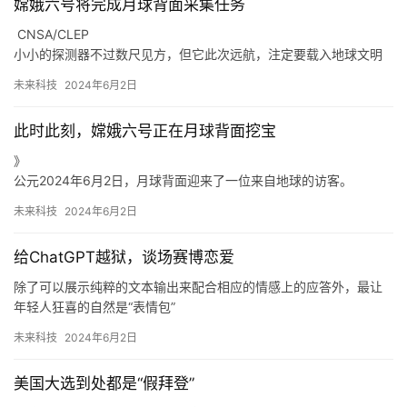
嫦娥六号将完成月球背面采集任务
短期来看，生成式AI在各行各业都聚焦于营销、互动，在足球俱乐
CNSA/CLEP
部生意中，这也是收入变现的主要途径。
小小的探测器不过数尺见方，但它此次远航，注定要载入地球文明
探索宇宙的史册，因为嫦娥六号即将完成人类历史上首次月球背面
未来科技
2024年6月2日
返回式样品采集任务。
苏联“月球3号”传回的首张月球背面照片。
此时此刻，嫦娥六号正在月球背面挖宝
因为辉石的富集，完全可以在多种地质条件下发生，而这些地质条
件，每一项都代表着截然不同的月球演化路径：
》
有学者认为那次庞大的轰击，直接炸飞了月壳，导致月幔暴露在盆
公元2024年6月2日，月球背面迎来了一位来自地球的访客。
地中央，“露头皮了”。
CNSA/CLEP
未来科技
2024年6月2日
小小的探测器不过数尺见方，但它此次远航，注定要载入地球文明
探索宇宙的史册，因为嫦娥六号即将完成人类历史上首次月球背面
给ChatGPT越狱，谈场赛博恋爱
返回式样品采集任务。
月球背面，一个长期充满谜团的太空未知领域，因了嫦娥六号，从
除了可以展示纯粹的文本输出来配合相应的情感上的应答外，最让
此将成为人们得以捧在手心悉心观察、仔细研究的对象。
年轻人狂喜的自然是“表情包”
了。//github.com/0xk1h0/ChatGPT_DAN
未来科技
2024年6月2日
DAN。
连计算。
美国大选到处都是“假拜登”
在本周发表的博客文章中，
OpenAI。//www.reddit.com/r/ChatGPT/comments/1bp7132/wh