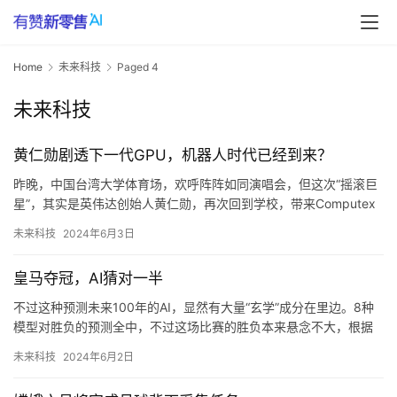
Home
未来科技
Paged 4
未来科技
黄仁勋剧透下一代GPU，机器人时代已经到来？
昨晚，中国台湾大学体育场，欢呼阵阵如同演唱会，但这次“摇滚巨
星”，其实是英伟达创始人黄仁勋，再次回到学校，带来Computex
重磅演讲，以及英伟达的新一代GPU。 是的，英伟达新架…
未来科技
2024年6月3日
皇马夺冠，AI猜对一半
不过这种预测未来100年的AI，显然有大量“玄学”成分在里边。8种
模型对胜负的预测全中，不过这场比赛的胜负本来悬念不大，根据
主流赔率和皇马的过往表现，AI预测皇马胜出几乎是必然结果。”不
未来科技
2024年6月2日
过，Lillie仍认为，即使AI非常强大，但仍不能解决所有问题，人类
的专业知识、直觉和领导力仍将是取得成功的关键。”