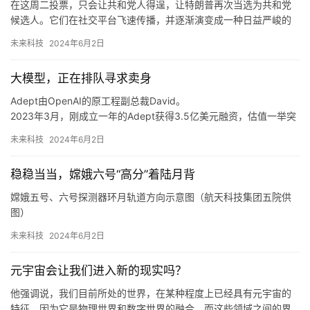
在这周二投票，只会让共和党人得逞，让特朗普再次当选为共和党
y_is_dan_better_at_literally_everything/
候选人。它们在社交平台飞速传播，并逐渐演变成一种日益严峻的
https。
全球威胁，也使得社交媒体面临识别深度造假和防止错误信息传播
未来科技
2024年6月2日
的压力。在5月24日发布的，对社媒平台X（前身为。审查方式为分
析热门标签并确定发布内容的正面、负面或中性情绪。个是虚假
大模型，正在排队寻求卖身
的。在总计。个是虚假的。在所有工具中表现最差，在。威胁调查
负责人。
Adept由OpenAI的原工程副总裁David。
2023年3月，刚成立一年的Adept获得3.5亿美元融资，估值一举突
破10亿美元，跻身生成式AI独角兽之列。
未来科技
2024年6月2日
Adept的创始团队由前OpenAI和谷歌AI开发人员共同创立。
2022年底，Parmar和Vaswani离开Adept，成立另一家初创公司。
稳稳当当，嫦娥六号“高分”着陆月背
从辉煌到转折，AI独角兽的现实挑战
尽管融资历程和技术创新，表明了Adept在行业中一定的前瞻性，但
嫦娥五号、六号探测器环月轨道方向示意图（航天科技集团五院供
最终踏上卖身的道路，或许揭示了深层次的困境。
图）
为了在不大幅调整探测器的构型布局和硬件产品的前提下，顺利化
未来科技
2024年6月2日
解因着陆点变化带来的朝向、姿态等问题，设计师们为嫦娥六号探
测器重新设计了一条环月轨道，也就是“逆行环月轨道”方案。
元宇宙会让我们进入新的现实吗？
嫦娥六号探测器不同周期环月椭圆轨道示意图（航天科技集团五院
供图）
他强调说，我们目前所处的世界，在某种程度上已经具有元宇宙的
6时9分，嫦娥六号着上组合体从距离月面约15公里处开始实施动力
特征，因为它是物理世界和数字世界的融合，而这些领域之间的界