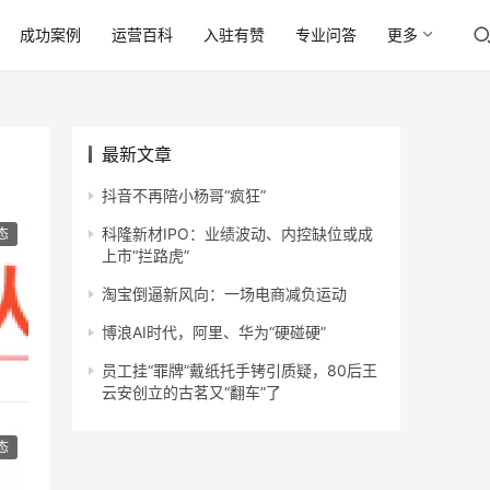
成功案例
运营百科
入驻有赞
专业问答
更多
最新文章
抖音不再陪小杨哥“疯狂”
科隆新材IPO：业绩波动、内控缺位或成
态
上市“拦路虎”
淘宝倒逼新风向：一场电商减负运动
博浪AI时代，阿里、华为“硬碰硬”
员工挂“罪牌”戴纸托手铐引质疑，80后王
云安创立的古茗又“翻车”了
态