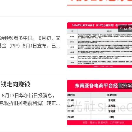
行业动
，开始频频看多中国。 8月初，又
（PIF）8月1日宣布，已与
烧钱走向赚钱
行业动
。 8月13日华尔街日报消息，
A（息税折旧摊销前利润）转正，