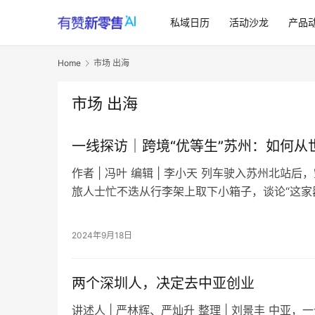
私域日历
活动沙龙
产品
Home
市场 出海
市场 出海
一线探访｜跨境“优等生”苏州：如何从
作者 | 冯叶 编辑 | 李小天 列车驶入苏州北站
旅人士忙不迭从行李架上取下小箱子，谈论“这家
了”，然后排好长队等待出站。但他们…
2024年9月18日
两个深圳人，决定去中亚创业
讲述人 | 严林辉、严灿升 整理 | 刘景丰 中亚