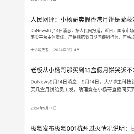
品牌体验。喜茶会坚持为用户提供超越价格的差
喜茶在内部信中提出，不会追求短期的开店速度
人民网评：小杨哥卖假香港月饼是蒙蔽
量与门店运营品质。
DoNews9月14日消息，据人民网报道，近日，国家
落实平台主体责任，严格规范节日期间促销行为，严格
果他们知道香港美诚月饼有其名而无其实，不仅在内地
十亿消费者
2024年9月14日
老板从小杨哥那买到15盒假月饼哭诉不
DoNews9月14日消息，9月14日，大V博主
买几盒月饼给员工发，助理竟在小杨哥直播间买
不给退，发也没脸发，愁死了。
博主向媒体表示，自己助理在小杨哥直播间买了1
月饼是假的了，去跑去找小杨哥那边退货，但那
2024年9月14日
哥直播间买东西了。
极氪发布极氪001杭州过火情况说明：