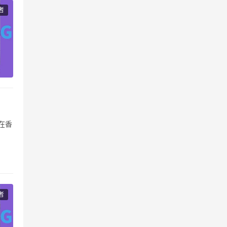
者
在香
产
者