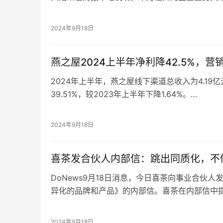
下滑，反而是以玉米为核心的杂粮、豆类及其他
图源：十月稻田财报
营收7.26亿，同比增长151.9%。
眼看核心业务板块在线上渠道的表现愈发乏力，
2024年9月18日
分份额，不过这个借助电商平台崛起的网红品牌
燕之屋2024上半年净利降42.5%，
2024年上半年，燕之屋线下渠道总收入为4.19
39.51%，较2023年上半年下降1.64%。
此外，2024年上半年，燕之屋毛利率为48.50%
51.24%，毛利率下降主要归因于线下客户的消
2024年9月18日
速不及预期，线下占比降低导致毛利率下降。
2024年上年，今年上半年，燕之屋销售及经销开支
喜茶发合伙人内部信：跳出同质化，不
期增加了1.01亿元，增幅38.45%。
DoNews9月18日消息，今日喜茶向事业合伙
异化的品牌和产品》的内部信。喜茶在内部信中
和茶饮市场竞争更加激烈，茶饮行业发展面临着
对此，喜茶在内部信中提出，破局之道是要极致
2024年9月18日