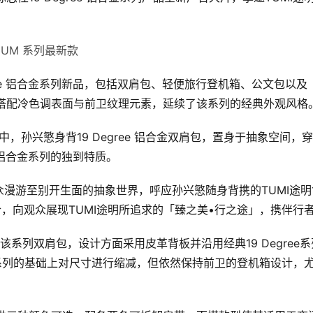
ree 铝合金系列新品，包括双肩包、轻便旅行登机箱、公文包以及
设计，搭配冷色调表面与前卫纹理元素，延续了该系列的经典外观风格
，孙兴慜身背19 Degree 铝合金双肩包，置身于抽象空间，
e 铝合金系列的独到特质。
漫游至别开生面的抽象世界，呼应孙兴慜随身背携的TUMI途明1
结合，向观众展现TUMI途明所追求的「臻之美•行之途」，携伴行
首款该系列双肩包，设计方面采用皮革背板并沿用经典19 Degree系
ee系列的基础上对尺寸进行缩减，但依然保持前卫的登机箱设计，