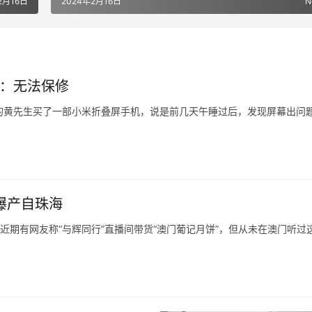
2月16日
2024年2月16日
N
米：无法保修
江台州的黄先生买了一部小米折叠屏手机，说是前几天午睡过后，发现屏幕出问
式4，花了8999元，旧手机抵给它1999，付了7000元。
去售后，他提供了一张照片，说是寄出前快递员拍的。
曝产自珠海
，近期有网友称“与辉同行”直播间带货“澳门葡记月饼”，但从未在澳门听过
南都记者，葡记是一个澳门品牌，在澳门注册过商标但无门店，目前只在
均显示旗下多款产品产地、发货地为珠海，但推广内容里多次出现“澳门老字
“在澳门要。