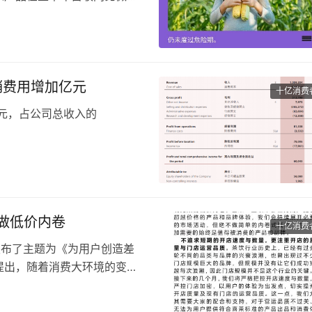
产品在上半年实现迅猛增长，
十月稻田也想在线下抢占一部
，在线下影响力极为有限。
营销费用增加亿元
十亿消费
亿元，占公司总收入的
，而2023年上半年毛利率为
费趋于保守导致线下渠道收入增
为3.65亿元，较2023年同
做低价内卷
十亿消费
人发布了主题为《为用户创造差
提出，随着消费大环境的变化
新挑战。
地为用户创造差异化的产品和