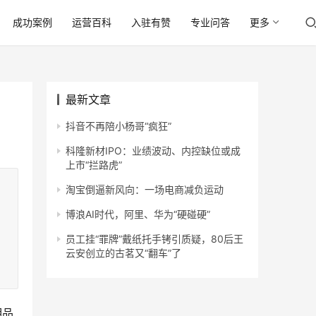
成功案例
运营百科
入驻有赞
专业问答
更多
最新文章
抖音不再陪小杨哥“疯狂”
科隆新材IPO：业绩波动、内控缺位或成
上市“拦路虎”
淘宝倒逼新风向：一场电商减负运动
博浪AI时代，阿里、华为“硬碰硬”
员工挂“罪牌”戴纸托手铐引质疑，80后王
云安创立的古茗又“翻车”了
明品