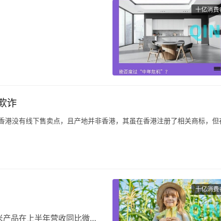
十亿消费
重申了他们的宏伟目标：到
额位居中国卫浴企业榜首，而到
。
欺诈
0强”名单，九牧集团2019年
20年的销售额下降了近
曝在香港没有线下售卖点，且产地并非香港，其虽在香港注册了相关商标，但
曝在香港并无线下销售点，产地也非香港，而是在内地生产销售。
”，这些影响力很大的主播根本没有在直播间以显著方式提醒该商品并非香港
十亿消费
米产品在上半年营收同比微幅