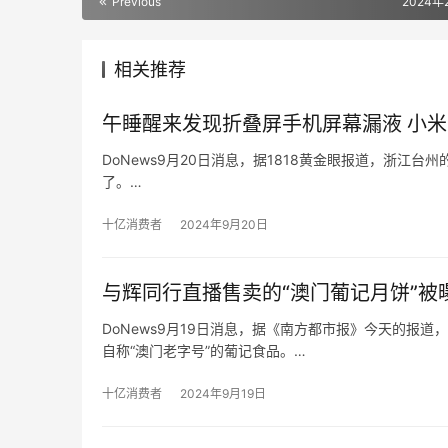
Previous
2024年
相关推荐
午睡醒来发现折叠屏手机屏幕漏液 小
DoNews9月20日消息，据1818黄金眼报道，浙
了。
黄先生称，自己7月27号在台州黄岩吾悦广场买了小米折叠
黄先生把这部小米折叠屏手机送到销售门店，由对方寄
十亿消费者
2024年9月20日
与辉同行直播售卖的“澳门葡记月饼”被
DoNews9月19日消息，据《南方都市报》今天的报道
自称“澳门老字号”的葡记食品。
涉事月饼生产商珠海葡记食品有限公司的工作人员告诉
开设门店。而在“澳门葡记月饼”各平台的网店中，详情
十亿消费者
2024年9月19日
“澳门必吃”的字样，宣传视频里更出现“澳门老师傅制作”