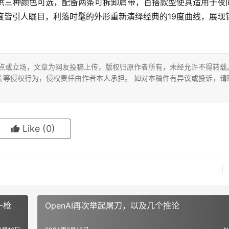
品，提供三种颜色可选，配备两条可拆卸肩带，百搭款型使其适用于夜
个角度皆引人瞩目，利落时髦的外形重新演绎经典的19度曲线，展现
观点或立场，文章为网友投稿上传，版权归原作者所有，未经允许不得转载
片等侵权行为，侵权责任由作者本人承担。 如对本稿件有异议或投诉，请
Like
(0)
一枪
OpenAI再次举起屠刀，以及几个推论