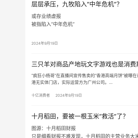
​层层承压，九牧陷入“中年危机”？
或存业绩虚报
被指陷入“中年危机”
在2024年九牧全球营销发展大会上，九牧高层
2030年，销售额将达到1000亿元人民币。
2024年9月19日
回顾历史数据，2018年九牧以120亿元的销售
了2020年，其销售额却不足120亿元，出现下滑
三只羊对商品产地玩文字游戏也是消费
根据福建省工商联发布的“2020福建省民营企业10
营业收入为63.16亿元，若以此为基准，九牧20
“疯狂小杨哥”在直播间宣传售卖的“香港高端月饼”被
47.4%。
港无实体门店，实际运营方为广州公司。
在粉丝众多的直播间大肆宣传的“香港高端月饼”，却被
反观“疯狂小杨哥”在直播间宣传售卖的“香港高端月饼
十亿消费者
2024年9月19日
品，而是内地产品。
十月稻田，要被一根玉米“救活”了？
图源：十月稻田财报
只是细看财报不难发现，十月稻田的主营业务大