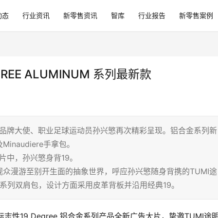
动态
行业资讯
新零售资讯
智库
行业报告
新零售案例
REE ALUMINUM 系列最新款
明品牌大使、职业足球运动员孙兴慜再次精彩呈现。铝合金系列新
naudiere手拿包。
片中，孙兴慜身背19。
众漫游至别开生面的抽象世界，呼应孙兴慜随身背携的TUMI途
该系列双肩包，设计方面采用皮革背板并沿用经典19。
标志性19 Degree 铝合金系列产品全新广告大片，挚邀TUMI途