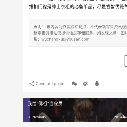
排扣门襟是绅士衣柜的必备单品，尽显睿智优雅
声明： 该内容为作者独立观点，不代表新零售资讯
新零售资讯站仅提供信息存储服务，如发现文章、图
系：wuchangxu@youzan.com
Generate poster
我给“佛祖”当雇员
Previous
2024年