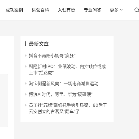
成功案例
运营百科
入驻有赞
专业问答
更多
最新文章
抖音不再陪小杨哥“疯狂”
科隆新材IPO：业绩波动、内控缺位或成
上市“拦路虎”
淘宝倒逼新风向：一场电商减负运动
博浪AI时代，阿里、华为“硬碰硬”
员工挂“罪牌”戴纸托手铐引质疑，80后王
云安创立的古茗又“翻车”了