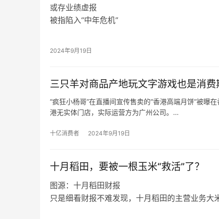
或存业绩虚报
被指陷入“中年危机”
在2024年九牧全球营销发展大会上，九牧高层
2030年，销售额将达到1000亿元人民币。
2024年9月19日
回顾历史数据，2018年九牧以120亿元的销售
了2020年，其销售额却不足120亿元，出现下滑
三只羊对商品产地玩文字游戏也是消费
根据福建省工商联发布的“2020福建省民营企业10
营业收入为63.16亿元，若以此为基准，九牧20
“疯狂小杨哥”在直播间宣传售卖的“香港高端月饼”被
47.4%。
港无实体门店，实际运营方为广州公司。
在粉丝众多的直播间大肆宣传的“香港高端月饼”，却被
反观“疯狂小杨哥”在直播间宣传售卖的“香港高端月饼
十亿消费者
2024年9月19日
品，而是内地产品。
十月稻田，要被一根玉米“救活”了？
图源：十月稻田财报
只是细看财报不难发现，十月稻田的主营业务大
下滑，反而是以玉米为核心的杂粮、豆类及其他
图源：十月稻田财报