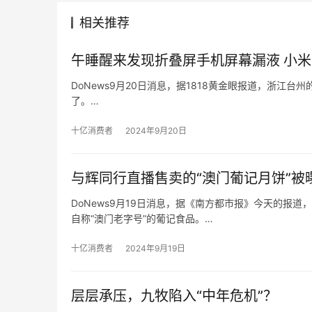
相关推荐
午睡醒来发现折叠屏手机屏幕漏液 小
DoNews9月20日消息，据1818黄金眼报道，浙
了。
黄先生称，自己7月27号在台州黄岩吾悦广场买了小米折叠
黄先生把这部小米折叠屏手机送到销售门店，由对方寄
十亿消费者
2024年9月20日
与辉同行直播售卖的“澳门葡记月饼”被
DoNews9月19日消息，据《南方都市报》今天的报道
自称“澳门老字号”的葡记食品。
涉事月饼生产商珠海葡记食品有限公司的工作人员告诉
开设门店。而在“澳门葡记月饼”各平台的网店中，详情
十亿消费者
2024年9月19日
“澳门必吃”的字样，宣传视频里更出现“澳门老师傅制作”
​层层承压，九牧陷入“中年危机”？