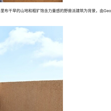
镜，以马里布干旱的山地和粗犷饱含力量感的野兽派建筑为背景，由Geor