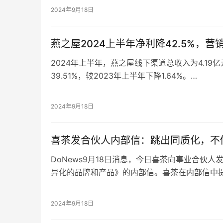
营收7.26亿，同比增长151.9%。
眼看核心业务板块在线上渠道的表现愈发乏力，
2024年9月18日
分份额，不过这个借助电商平台崛起的网红品牌
燕之屋2024上半年净利降42.5%，
2024年上半年，燕之屋线下渠道总收入为4.19
39.51%，较2023年上半年下降1.64%。
此外，2024年上半年，燕之屋毛利率为48.50%
51.24%，毛利率下降主要归因于线下客户的消
2024年9月18日
速不及预期，线下占比降低导致毛利率下降。
2024年上年，今年上半年，燕之屋销售及经销开支
喜茶发合伙人内部信：跳出同质化，不
期增加了1.01亿元，增幅38.45%。
DoNews9月18日消息，今日喜茶向事业合伙
异化的品牌和产品》的内部信。喜茶在内部信中
和茶饮市场竞争更加激烈，茶饮行业发展面临着
对此，喜茶在内部信中提出，破局之道是要极致
2024年9月18日
品牌体验。喜茶会坚持为用户提供超越价格的差