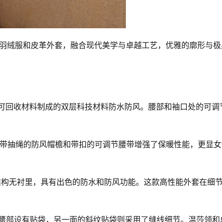
、羽绒服和皮革外套，融合现代美学与卓越工艺，优雅的廓形与极
0% 可回收材料制成的双层科技材料防水防风。腰部和袖口处的可调
，带抽绳的防风帽檐和带扣的可调节腰带增强了保暖性能，更显女
封结构无衬里，具有出色的防水和防风功能。这款高性能外套在细
一面腰部设有贴袋，另一面的斜纹贴袋则采用了缝线细节。温莎领和