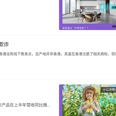
重申了他们的宏伟目标：到
额位居中国卫浴企业榜首，而到
。
欺诈
0强”名单，九牧集团2019年
20年的销售额下降了近
曝在香港没有线下售卖点，且产地并非香港，其虽在香港注册了相关商标，但
曝在香港并无线下销售点，产地也非香港，而是在内地生产销售。
”，这些影响力很大的主播根本没有在直播间以显著方式提醒该商品并非香港
十亿消费
米产品在上半年营收同比微幅
产品在上半年实现迅猛增长，