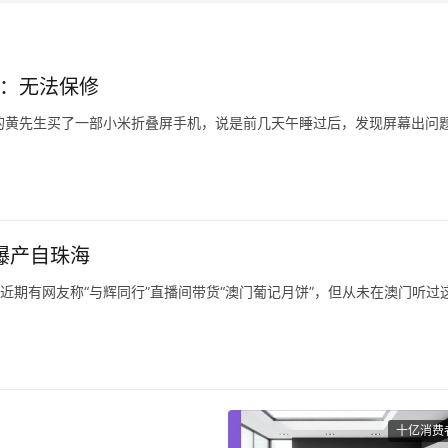
米：无法保修
江台州的黄先生买了一部小米折叠屏手机，说是前几天午睡过后，发现屏幕出问
式4，花了8999元，旧手机抵给它1999，付了7000元。
去售后，他提供了一张照片，说是寄出前快递员拍的。
曝产自珠海
，近期有网友称“与辉同行”直播间带货“澳门葡记月饼”，但从未在澳门听过
南都记者，葡记是一个澳门品牌，在澳门注册过商标但无门店，目前只在
均显示旗下多款产品产地、发货地为珠海，但推广内容里多次出现“澳门老字
“在澳门要。
十亿消费