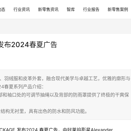
动态
行业资讯
新零售资讯
智库
行业报告
新零售案例
发布2024春夏广告
衣、羽绒服和皮革外套，融合现代美学与卓越工艺，优雅的廓形与
24春夏系列产品介绍：
腰部和袖口处的可调节抽绳以及背部的防雨罩提供了终极的干爽保
密封结构无衬里，具有出色的防水和防风功能。
KAGE 发布2024 春夏广告，由好莱坞影星Alexander