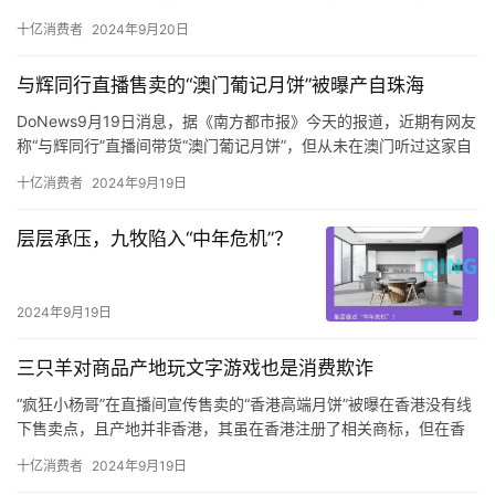
了。
十亿消费者
2024年9月20日
黄先生称，自己7月27号在台州黄岩吾悦广场买了小米折叠式4，花
了8999元，旧手机抵给它1999，付了7000元。
与辉同行直播售卖的“澳门葡记月饼”被曝产自珠海
黄先生把这部小米折叠屏手机送到销售门店，由对方寄去售后，他
提供了一张照片，说是寄出前快递员拍的。
DoNews9月19日消息，据《南方都市报》今天的报道，近期有网友
称“与辉同行”直播间带货“澳门葡记月饼”，但从未在澳门听过这家自
称“澳门老字号”的葡记食品。
十亿消费者
2024年9月19日
涉事月饼生产商珠海葡记食品有限公司的工作人员告诉南都记者，
葡记是一个澳门品牌，在澳门注册过商标但无门店，目前只在珠海
​层层承压，九牧陷入“中年危机”？
开设门店。而在“澳门葡记月饼”各平台的网店中，详情均显示旗下多
款产品产地、发货地为珠海，但推广内容里多次出现“澳门老字号”
“澳门必吃”的字样，宣传视频里更出现“澳门老师傅制作”“在澳门要。
2024年9月19日
三只羊对商品产地玩文字游戏也是消费欺诈
“疯狂小杨哥”在直播间宣传售卖的“香港高端月饼”被曝在香港没有线
下售卖点，且产地并非香港，其虽在香港注册了相关商标，但在香
港无实体门店，实际运营方为广州公司。
十亿消费者
2024年9月19日
在粉丝众多的直播间大肆宣传的“香港高端月饼”，却被曝在香港并无