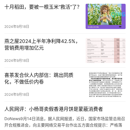
线下销售点，产地也非香港，而是在内地生产销售。
十月稻田，要被一根玉米“救活”了？
反观“疯狂小杨哥”在直播间宣传售卖的“香港高端月饼”，这些影响力
很大的主播根本没有在直播间以显著方式提醒该商品并非香港产
品，而是内地产品。
2024年9月18日
燕之屋2024上半年净利降42.5%，
营销费用增加亿元
2024年9月18日
喜茶发合伙人内部信：跳出同质
化，不做低价内卷
2024年9月18日
人民网评：小杨哥卖假香港月饼是蒙蔽消费者
DoNews9月14日消息，据人民网报道，近日，国家市场监管总局召
开合规推进会，向主要网络交易平台作出五方面合规提示：严格落