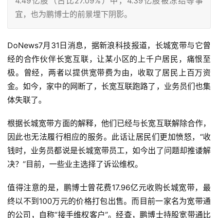
4.49亿股（占比27.09%）中，4.39亿股被冻结等事
宜，也为鹏博士的前景埋下阴影。
DoNews7月31日消息，据新浪科技报道，长城宽带与它曾
经的合作伙伴长宽互联，让某小区的上千户居民，痛恨至
极。曾经，两者以提供宽带费为由，收取了居民上百万资
金。如今，家中的网断了，长宽互联跑路了，业务员们也集
体失联了。
根据长城宽带方面的解释，他们已经与长宽互联解除合作，
因此也无法履行相应的服务。此话让居民们更加愤怒，“收
钱时，业务员都说是长城宽带员工，如今出了问题却推诿解
决？”目前，一些业主选择了诉讼维权。
值得注意的是，鹏博士曾花费17.96亿元收购长城宽带，最
终以不到100万元的价格打包出售。而目前一家名为宽带通
的公司，自称“接手维权客户”。经查，鹏博士持股宽带通比