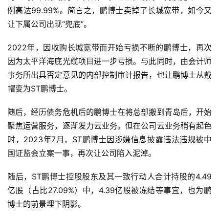
例高达99.99%。简言之，鹏博士卖掉了长城宽带，如今又
让下属公司出现“兜底”。
2022年，因收购长城宽带而开始亏损不断的鹏博士，再次
因为太平洋海底光缆项目进一步亏损。与此同时，由会计师
事务所出具否定意见的内部控制审计报告，也让鹏博士从戴
帽变为ST鹏博士。
随后，经历债务危机后的鹏博士在将总部搬到青岛后，开始
聚焦运营服务，逐渐发力云业务。但在公司云业务稍有起色
时，2023年7月，ST鹏博士因涉嫌信息披露违法违规被中
国证监会立案一事，再次让公司陷入泥淖。
随后，ST鹏博士控股股东及其一致行动人合计持股的4.49
亿股（占比27.09%）中，4.39亿股被冻结等事宜，也为鹏
博士的前景埋下阴影。