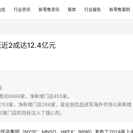
动态
行业资讯
新零售资讯
智库
行业报告
新零售案例
近2成达12.4亿元
圈
数达6868家，净新增门店455家。
753家，净新增门店266家，是名创优品进军海外市场以来新增
50家门店的目标注入了强心剂。
优品集团（NYSE：MNSO，HKEX：9896）发布了2024年上