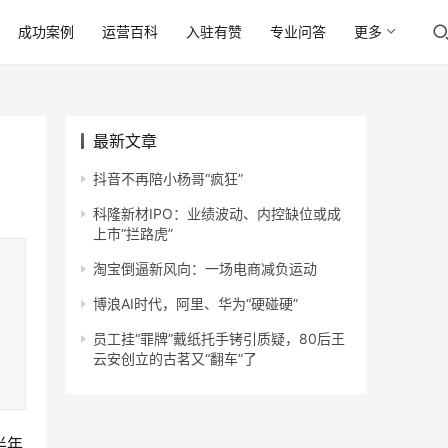
成功案例
运营百科
入驻有赞
专业问答
更多
最新文章
抖音不再陪小杨哥“疯狂”
科隆新材IPO：业绩波动、内控缺位或成
上市“拦路虎”
淘宝倒逼新风向：一场电商减负运动
博浪AI时代，阿里、华为“硬碰硬”
员工挂“罪牌”戴纸托手铐引质疑，80后王
云安创立的古茗又“翻车”了
半年