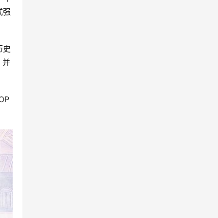
式强
历史
，并
OP