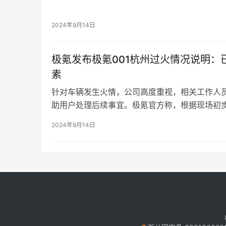
不给退，发也没脸发，愁死了。
博主向媒体表示，自己助理在小杨哥直播间买了1
月饼是假的了，去跑去找小杨哥那边退货，但那
2024年9月14日
哥直播间买东西了。
极氪发布极氪001杭州过火情况说明：
素
针对车辆发生火情，公司高度重视，相关工作人
助用户处理后续事宜。极氪官方称，根据现场初
因素，后台数据显示动力电池参数正常，过火区
2024年9月14日
相关机构的调查认定结果为准。
极氪官方称会积极配合消防部门进行调查工作，
分保障用户权益，做好相关善后服务，同时提醒