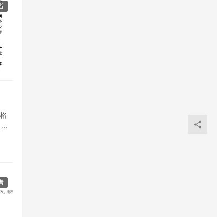
者
严格
。如
者