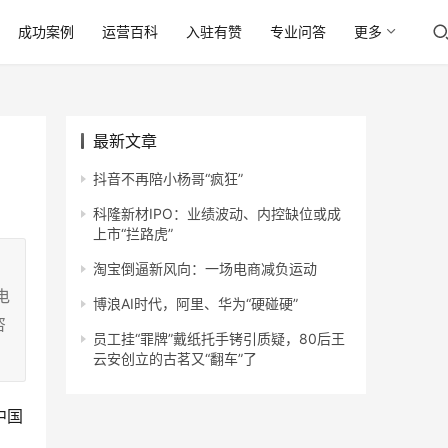
成功案例
运营百科
入驻有赞
专业问答
更多
最新文章
抖音不再陪小杨哥“疯狂”
科隆新材IPO：业绩波动、内控缺位或成
上市“拦路虎”
。
淘宝倒逼新风向：一场电商减负运动
电
博浪AI时代，阿里、华为“硬碰硬”
咨
员工挂“罪牌”戴纸托手铐引质疑，80后王
云安创立的古茗又“翻车”了
中国