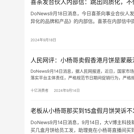
喜茶发合伙人内部信：跳出同质化，不
期增加了1.01亿元，增幅38.45%。
DoNews9月18日消息，今日喜茶向事业合伙
异化的品牌和产品》的内部信。喜茶在内部信中
和茶饮市场竞争更加激烈，茶饮行业发展面临着
对此，喜茶在内部信中提出，破局之道是要极致
2024年9月18日
品牌体验。喜茶会坚持为用户提供超越价格的差
喜茶在内部信中提出，不会追求短期的开店速度
人民网评：小杨哥卖假香港月饼是蒙蔽
量与门店运营品质。
DoNews9月14日消息，据人民网报道，近日，国家
落实平台主体责任，严格规范节日期间促销行为，严格
果他们知道香港美诚月饼有其名而无其实，不仅在内地
十亿消费者
2024年9月14日
老板从小杨哥那买到15盒假月饼哭诉不
DoNews9月14日消息，9月14日，大V博主
买几盒月饼给员工发，助理竟在小杨哥直播间买