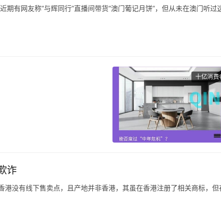
，近期有网友称“与辉同行”直播间带货“澳门葡记月饼”，但从未在澳门听过
南都记者，葡记是一个澳门品牌，在澳门注册过商标但无门店，目前只在
均显示旗下多款产品产地、发货地为珠海，但推广内容里多次出现“澳门老字
“在澳门要。
十亿消费
重申了他们的宏伟目标：到
额位居中国卫浴企业榜首，而到
。
欺诈
0强”名单，九牧集团2019年
20年的销售额下降了近
曝在香港没有线下售卖点，且产地并非香港，其虽在香港注册了相关商标，但
曝在香港并无线下销售点，产地也非香港，而是在内地生产销售。
”，这些影响力很大的主播根本没有在直播间以显著方式提醒该商品并非香港