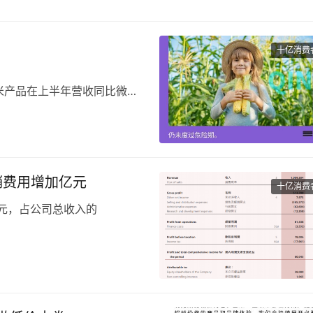
十亿消费
米产品在上半年营收同比微幅
产品在上半年实现迅猛增长，
十月稻田也想在线下抢占一部
，在线下影响力极为有限。
营销费用增加亿元
十亿消费
亿元，占公司总收入的
，而2023年上半年毛利率为
费趋于保守导致线下渠道收入增
为3.65亿元，较2023年同