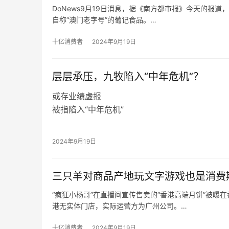
DoNews9月19日消息，据《南方都市报》今天的报道
自称“澳门老字号”的葡记食品。
涉事月饼生产商珠海葡记食品有限公司的工作人员告诉
开设门店。而在“澳门葡记月饼”各平台的网店中，详情
十亿消费者
2024年9月19日
“澳门必吃”的字样，宣传视频里更出现“澳门老师傅制作”
​层层承压，九牧陷入“中年危机”？
或存业绩虚报
被指陷入“中年危机”
在2024年九牧全球营销发展大会上，九牧高层
2030年，销售额将达到1000亿元人民币。
2024年9月19日
回顾历史数据，2018年九牧以120亿元的销售
了2020年，其销售额却不足120亿元，出现下滑
三只羊对商品产地玩文字游戏也是消费
根据福建省工商联发布的“2020福建省民营企业10
营业收入为63.16亿元，若以此为基准，九牧20
“疯狂小杨哥”在直播间宣传售卖的“香港高端月饼”被
47.4%。
港无实体门店，实际运营方为广州公司。
在粉丝众多的直播间大肆宣传的“香港高端月饼”，却被
反观“疯狂小杨哥”在直播间宣传售卖的“香港高端月饼
十亿消费者
2024年9月19日