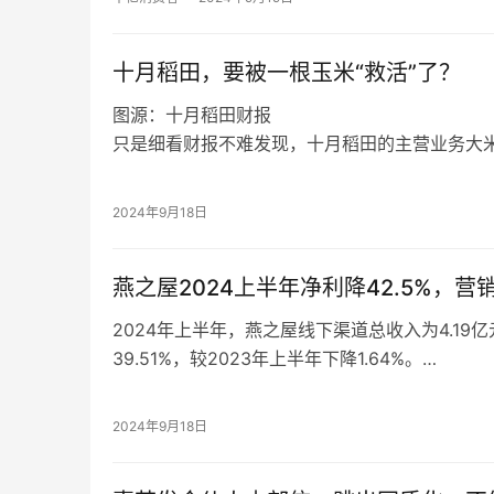
品，而是内地产品。
十月稻田，要被一根玉米“救活”了？
图源：十月稻田财报
只是细看财报不难发现，十月稻田的主营业务大
下滑，反而是以玉米为核心的杂粮、豆类及其他
图源：十月稻田财报
营收7.26亿，同比增长151.9%。
眼看核心业务板块在线上渠道的表现愈发乏力，
2024年9月18日
分份额，不过这个借助电商平台崛起的网红品牌
燕之屋2024上半年净利降42.5%，
2024年上半年，燕之屋线下渠道总收入为4.19
39.51%，较2023年上半年下降1.64%。
此外，2024年上半年，燕之屋毛利率为48.50%
51.24%，毛利率下降主要归因于线下客户的消
2024年9月18日
速不及预期，线下占比降低导致毛利率下降。
2024年上年，今年上半年，燕之屋销售及经销开支