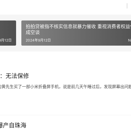
拍拍贷被指不核实信息就暴力催收 重视消费者权益
成空谈
9月12日
2024年9月12日
N
米：无法保修
江台州的黄先生买了一部小米折叠屏手机，说是前几天午睡过后，发现屏幕出问
式4，花了8999元，旧手机抵给它1999，付了7000元。
去售后，他提供了一张照片，说是寄出前快递员拍的。
曝产自珠海