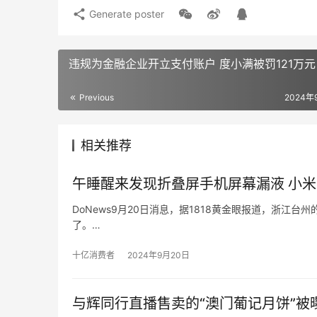
Generate poster
违规为金融企业开立支付账户 度小满被罚121万元
Previous
2024年
相关推荐
午睡醒来发现折叠屏手机屏幕漏液 小
DoNews9月20日消息，据1818黄金眼报道，浙
了。
黄先生称，自己7月27号在台州黄岩吾悦广场买了小米折叠
黄先生把这部小米折叠屏手机送到销售门店，由对方寄
十亿消费者
2024年9月20日
与辉同行直播售卖的“澳门葡记月饼”被