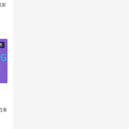
这家
珠海
号”
者
在香
产