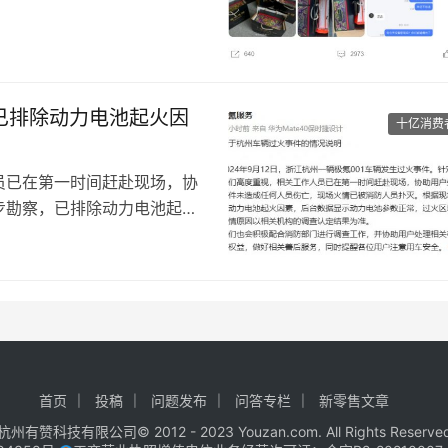
5盒这个月饼。现在发现这个
边也不肯退，以后不会在小杨
已排除动力电池起火因
十亿消费
员已在第一时间赶赴现场，协
步勘察，已排除动力电池起火
域主要是乘员舱，火情原因以
并协助用户处理相关事宜，充
各位用户注意用车安全。
首页
投稿
问题发布
问答专栏
新零售文章
杭州有赞科技有限公司© 2012 - 2023 Youzan.com. All Rights Reserve